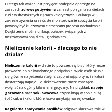
Dlatego tak ważne jest przyjęcie podejścia opartego na
zasadach
zdrowego żywienia
zamiast polegania na dietach
cud czy drastycznych cięciach kalorycznych. Edukacja w
zakresie żywienia oraz ścisłe monitorowanie spożycia kalorii
powinny być kluczowymi elementami procesu odchudzania.
Dzięki temu można uniknąć pułapek związanych z
niezrównoważoną dietą i głodówkami.
Nieliczenie kalorii – dlaczego to nie
działa?
Nieliczenie kalorii
w diecie to powszechny błąd, który może
prowadzić do nieświadomego podjadania. Wiele osób skupia
się głównie na jedzeniu stałym, zapominając o tym, ile kalorii
dostarczają napoje. To zlekceważenie może znacząco
wpłynąć na ogólny bilans energetyczny. Na przykład,
napoje
gazowane
oraz
soki owocowe
często kryją w sobie dużą
ilość cukru i kalorii, które łatwo umykają naszej uwadze.
Regularne spożywanie posiłków
odgrywa kluczową rolę w