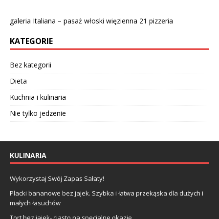
galeria Italiana – pasaż włoski więzienna 21 pizzeria
KATEGORIE
Bez kategorii
Dieta
Kuchnia i kulinaria
Nie tylko jedzenie
KULINARIA
Wykorzystaj Swój Zapas Sałaty!
Placki bananowe bez jajek. Szybka i łatwa przekąska dla dużych i
małych łasuchów
Tort bez jajek- ciasto na specjalne okazje