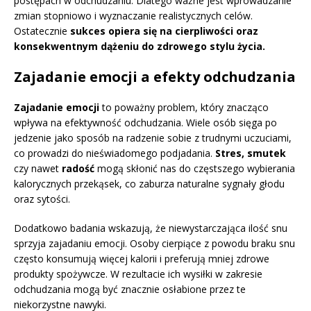
postępach w odchudzaniu. Dlatego ważne jest wprowadzanie
zmian stopniowo i wyznaczanie realistycznych celów.
Ostatecznie
sukces opiera się na cierpliwości oraz
konsekwentnym dążeniu do zdrowego stylu życia.
Zajadanie emocji a efekty odchudzania
Zajadanie emocji
to poważny problem, który znacząco
wpływa na efektywność odchudzania. Wiele osób sięga po
jedzenie jako sposób na radzenie sobie z trudnymi uczuciami,
co prowadzi do nieświadomego podjadania.
Stres, smutek
czy nawet
radość
mogą skłonić nas do częstszego wybierania
kalorycznych przekąsek, co zaburza naturalne sygnały głodu
oraz sytości.
Dodatkowo badania wskazują, że niewystarczająca ilość snu
sprzyja zajadaniu emocji. Osoby cierpiące z powodu braku snu
często konsumują więcej kalorii i preferują mniej zdrowe
produkty spożywcze. W rezultacie ich wysiłki w zakresie
odchudzania mogą być znacznie osłabione przez te
niekorzystne nawyki.