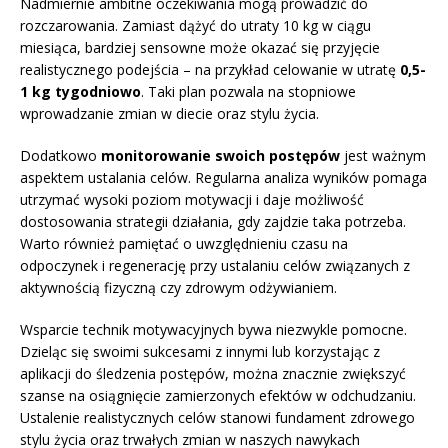
Nadmiernie ambitne oczekiwania mogą prowadzić do
rozczarowania. Zamiast dążyć do utraty 10 kg w ciągu
miesiąca, bardziej sensowne może okazać się przyjęcie
realistycznego podejścia – na przykład celowanie w utratę
0,5-
1 kg tygodniowo
. Taki plan pozwala na stopniowe
wprowadzanie zmian w diecie oraz stylu życia.
Dodatkowo
monitorowanie swoich postępów
jest ważnym
aspektem ustalania celów. Regularna analiza wyników pomaga
utrzymać wysoki poziom motywacji i daje możliwość
dostosowania strategii działania, gdy zajdzie taka potrzeba.
Warto również pamiętać o uwzględnieniu czasu na
odpoczynek i regenerację przy ustalaniu celów związanych z
aktywnością fizyczną czy zdrowym odżywianiem.
Wsparcie technik motywacyjnych bywa niezwykle pomocne.
Dzieląc się swoimi sukcesami z innymi lub korzystając z
aplikacji do śledzenia postępów, można znacznie zwiększyć
szanse na osiągnięcie zamierzonych efektów w odchudzaniu.
Ustalenie realistycznych celów stanowi fundament zdrowego
stylu życia oraz trwałych zmian w naszych nawykach