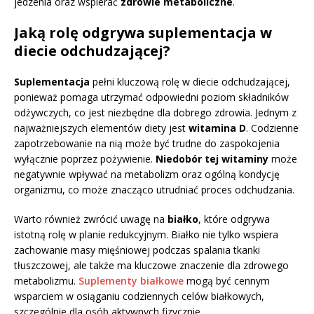
jedzenia oraz wspierać
zdrowie metaboliczne
.
Jaką rolę odgrywa suplementacja w
diecie odchudzającej?
Suplementacja
pełni kluczową rolę w diecie odchudzającej,
ponieważ pomaga utrzymać odpowiedni poziom składników
odżywczych, co jest niezbędne dla dobrego zdrowia. Jednym z
najważniejszych elementów diety jest
witamina D
. Codzienne
zapotrzebowanie na nią może być trudne do zaspokojenia
wyłącznie poprzez pożywienie.
Niedobór tej witaminy
może
negatywnie wpływać na metabolizm oraz ogólną kondycję
organizmu, co może znacząco utrudniać proces odchudzania.
Warto również zwrócić uwagę na
białko
, które odgrywa
istotną rolę w planie redukcyjnym. Białko nie tylko wspiera
zachowanie masy mięśniowej podczas spalania tkanki
tłuszczowej, ale także ma kluczowe znaczenie dla zdrowego
metabolizmu.
Suplementy białkowe
mogą być cennym
wsparciem w osiąganiu codziennych celów białkowych,
szczególnie dla osób aktywnych fizycznie.