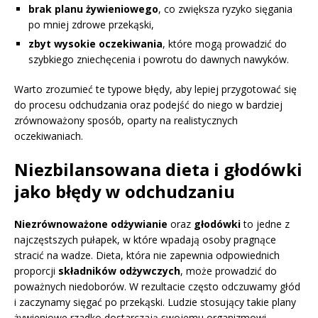
brak planu żywieniowego
, co zwiększa ryzyko sięgania
po mniej zdrowe przekąski,
zbyt wysokie oczekiwania
, które mogą prowadzić do
szybkiego zniechęcenia i powrotu do dawnych nawyków.
Warto zrozumieć te typowe błędy, aby lepiej przygotować się
do procesu odchudzania oraz podejść do niego w bardziej
zrównoważony sposób, oparty na realistycznych
oczekiwaniach.
Niezbilansowana dieta i głodówki
jako błędy w odchudzaniu
Niezrównoważone odżywianie
oraz
głodówki
to jedne z
najczęstszych pułapek, w które wpadają osoby pragnące
stracić na wadze. Dieta, która nie zapewnia odpowiednich
proporcji
składników odżywczych
, może prowadzić do
poważnych niedoborów. W rezultacie często odczuwamy głód
i zaczynamy sięgać po przekąski. Ludzie stosujący takie plany
żywieniowe rzadko dostarczają swojemu organizmowi