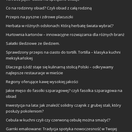
Co na rodzinny obiad? Czyli obiad z całą rodziną
Przepis na pyszne i zdrowe placuszki
Herbata w różnych odsłonach: Którą herbatę świata wybrać?
Hurtownia kartonów – innowacyjne rozwiązania dla różnych branż
Sałatki śledziowe ze śledziem.
Sprawdzony przepis na ciasto do tortilli. Tortilla – klasyka kuchni
meksykańskiej
Dlaczego Łódź staje się kulinarną stolicą Polski – odkrywamy
najlepsze restauracje w mieście
Regiony oferujące kawę wysokiej jakości
Jakie mięso do fasolki szparagowej? czyli fasolka szparagowa na
obiad
Inwestycja na lata: Jak znaleźć solidny czajnik z grubej stali, który
posłuży pokoleniom?
Cebula w kuchni czyli czy czerwoną cebulę można smażyć?
Garnki emaliowane: Tradycja spotyka nowoczesność w Twojej