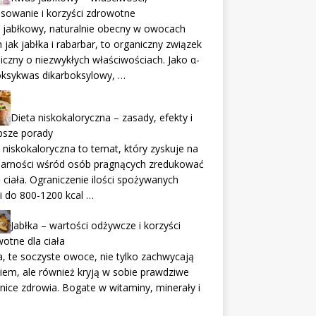
sowanie i korzyści zdrowotne
 jabłkowy, naturalnie obecny w owocach
h jak jabłka i rabarbar, to organiczny związek
czny o niezwykłych właściwościach. Jako α-
oksykwas dikarboksylowy, …
Dieta niskokaloryczna – zasady, efekty i
psze porady
 niskokaloryczna to temat, który zyskuje na
larności wśród osób pragnących zredukować
ciała. Ograniczenie ilości spożywanych
ii do 800-1200 kcal …
Jabłka – wartości odżywcze i korzyści
otne dla ciała
a, te soczyste owoce, nie tylko zachwycają
em, ale również kryją w sobie prawdziwe
nice zdrowia. Bogate w witaminy, minerały i