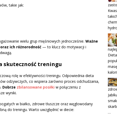
zasto
ów, takie jak:
Kwas
takic
chemi
hydr
ngażowanie wielu grup mięśniowych jednocześnie.
Ważne
 oraz ich różnorodność
— to klucz do motywacji i
najle
adwagą.
Dieta
popu
a skuteczność treningu
masę 
kalor
czową rolę w efektywności treningu. Odpowiednia dieta
ków odżywczych, co wspiera zarówno proces odchudzania,
m.
Dobrze
zbilansowane posiłki
w połączeniu z
zdrow
ze wyniki.
Jabłk
smaki
 bogatych w białko, zdrowe tłuszcze oraz węglowodany
skarb
ną do treningu. Warto uwzględnić w diecie:
…