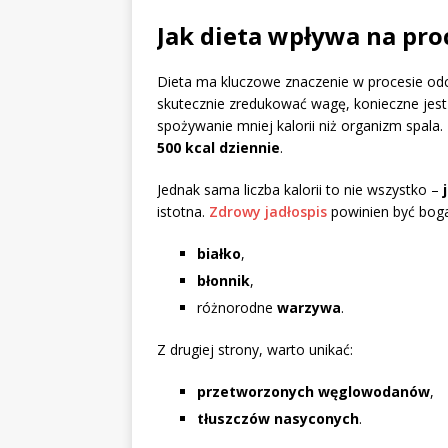
Jak dieta wpływa na pr
Dieta ma kluczowe znaczenie w procesie od
skutecznie zredukować wagę, konieczne je
spożywanie mniej kalorii niż organizm spala.
500 kcal dziennie
.
Jednak sama liczba kalorii to nie wszystko –
istotna.
Zdrowy jadłospis
powinien być boga
białko
,
błonnik
,
różnorodne
warzywa
.
Z drugiej strony, warto unikać:
przetworzonych węglowodanów
,
tłuszczów nasyconych
.