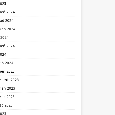
2025
zień 2024
pad 2024
sień 2024
c 2024
cień 2024
2024
zeń 2024
zień 2023
iernik 2023
sień 2023
wiec 2023
ec 2023
2023