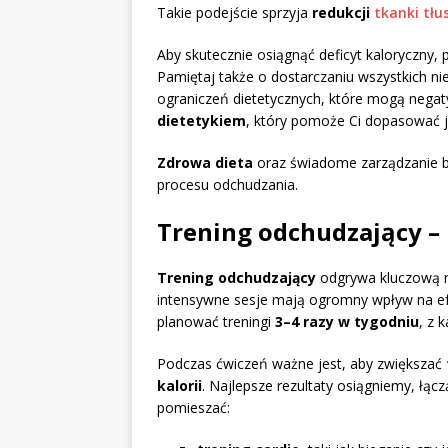
Takie podejście sprzyja
redukcji
tkanki tłu
Aby skutecznie osiągnąć deficyt kaloryczny, p
Pamiętaj także o dostarczaniu wszystkich n
ograniczeń dietetycznych, które mogą negat
dietetykiem
, który pomoże Ci dopasować j
Zdrowa dieta
oraz świadome zarządzanie b
procesu odchudzania.
Trening odchudzający – 
Trening odchudzający
odgrywa kluczową ro
intensywne sesje mają ogromny wpływ na efe
planować treningi
3–4 razy w tygodniu
, z 
Podczas ćwiczeń ważne jest, aby zwiększać
kalorii
. Najlepsze rezultaty osiągniemy, łąc
pomieszać: