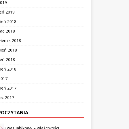
2019
zeń 2019
zień 2018
pad 2018
iernik 2018
sień 2018
ień 2018
cień 2018
2017
cień 2017
ec 2017
POCZYTANIA
Kwas jabłkowy – właściwości,