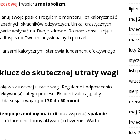
szczowej
i wspiera
metabolizm
.
lipie
lanuj swoje posiłki i regularnie monitoruj ich kaloryczność.
maj 
iezbędnych składników odżywczych. Unikaj drastycznych
kwie
ywnie wpłynąć na Twoje zdrowie. Rozważ konsultację z
adłospis do Twoich indywidualnych potrzeb.
marz
luty 
ilansami kalorycznymi stanowią fundament efektywnego
styc
klucz do skutecznej utraty wagi
listo
wrze
lę w skutecznej utracie wagi. Regularne i odpowiednio
sierp
ktywność całego procesu. Eksperci zalecają, aby
każdą sesją trwającą od
30 do 60 minut
.
czer
maj 
tempo przemiany materii
oraz wspierać
spalanie
ząc różnorodne formy aktywności fizycznej. Warto
kwie
luty 