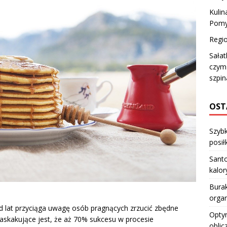
Kulin
Pomys
Regio
Sałat
czym 
szpi
OST
Szybk
posiłk
Santo
kalo
Burak
orga
 od lat przyciąga uwagę osób pragnących zrzucić zbędne
Optym
askakujące jest, że aż 70% sukcesu w procesie
oblic