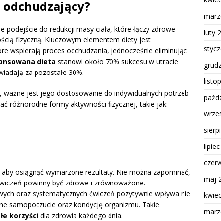
ng odchudzający?
marz
ne podejście do redukcji masy ciała, które łączy zdrowe
luty 
ścią fizyczną. Kluczowym elementem diety jest
styc
tóre wspierają proces odchudzania, jednocześnie eliminując
lansowana dieta
stanowi około 70% sukcesu w utracie
grud
wiadają za pozostałe 30%.
listo
, ważne jest jego dostosowanie do indywidualnych potrzeb
paźdz
 różnorodne formy aktywności fizycznej, takie jak:
wrze
sierp
lipie
czer
, aby osiągnąć wymarzone rezultaty. Nie można zapominać,
maj 
 ćwiczeń powinny być zdrowe i zrównoważone.
ych oraz systematycznych ćwiczeń pozytywnie wpływa nie
kwie
ólne samopoczucie oraz kondycję organizmu. Takie
marz
łe korzyści
dla zdrowia każdego dnia.