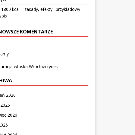
 1800 kcal – zasady, efekty i przykładowy
spis
NOWSZE KOMENTARZE
camy:
auracja włoska Wrocław rynek
HIWA
ień 2026
c 2026
wiec 2026
2026
cień 2026