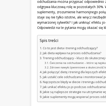
odchudzania można przypisać odpowiednio z
odgrywa kluczową rolę w pozostałych 30%. W
suplementy, zrozumienie harmonijnego połą
staje się nie tylko istotne, ale wręcz niezbę
wymarzonej sylwetki? I jak uniknąć efektu jo-
Odpowiedzi na te pytania mogą okazać się kl
Spis treści
Co to jest dieta i trening odchudzający?
Jak dieta wpływa na proces odchudzania?
Trening odchudzający – klucz do skutecznej 
Ćwiczenia na odchudzanie – które są najsku
Zdrowe nawyki żywieniowe a skuteczność t
Jak połączyć dietę i trening dla lepszych efe
Jak ustalić cele odchudzania i monitorować 
Najczęstsze błędy w diecie i treningu odchu
Jak unikać efektu jo-jo podczas odchudzania
Jakie są najlepsze strategie na utrzymanie 
Jakie suplementy mogą wspierać proces od