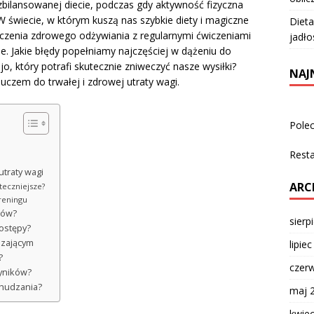
bilansowanej diecie, podczas gdy aktywność fizyczna
 świecie, w którym kuszą nas szybkie diety i magiczne
Dieta
czenia zdrowego odżywiania z regularnymi ćwiczeniami
jadło
dne. Jakie błędy popełniamy najczęściej w dążeniu do
jo, który potrafi skutecznie zniweczyć nasze wysiłki?
NAJ
uczem do trwałej i zdrowej utraty wagi.
Pole
Rest
utraty wagi
ARC
teczniejsze?
reningu
któw?
sierp
postępy?
dzającym
lipie
?
czer
wyników?
chudzania?
maj 
kwie