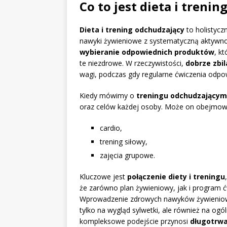
Co to jest dieta i treni
Dieta i trening odchudzający
to holistycz
nawyki żywieniowe z systematyczną aktywno
wybieranie odpowiednich produktów
, k
te niezdrowe. W rzeczywistości,
dobrze zbi
wagi, podczas gdy regularne ćwiczenia odpo
Kiedy mówimy o
treningu odchudzającym
oraz celów każdej osoby. Może on obejmować
cardio,
trening siłowy,
zajęcia grupowe.
Kluczowe jest
połączenie diety i treningu
że zarówno plan żywieniowy, jak i program
Wprowadzenie zdrowych nawyków żywieniow
tylko na wygląd sylwetki, ale również na og
kompleksowe podejście przynosi
długotrwa