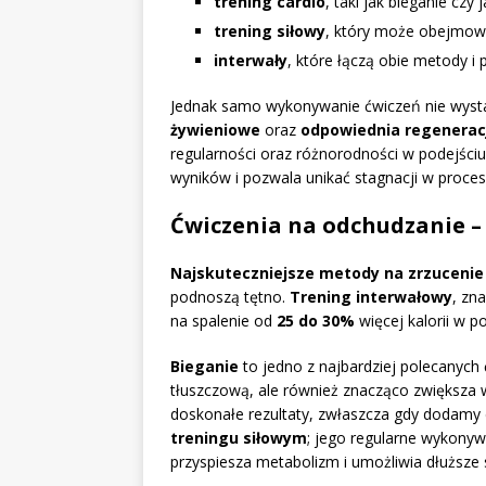
trening cardio
, taki jak bieganie czy
trening siłowy
, który może obejmowa
interwały
, które łączą obie metody i 
Jednak samo wykonywanie ćwiczeń nie wyst
żywieniowe
oraz
odpowiednia regenerac
regularności oraz różnorodności w podejściu 
wyników i pozwala unikać stagnacji w proces
Ćwiczenia na odchudzanie – 
Najskuteczniejsze metody na zrzuceni
podnoszą tętno.
Trening interwałowy
, zn
na spalenie od
25 do 30%
więcej kalorii w 
Bieganie
to jedno z najbardziej polecanych
tłuszczową, ale również znacząco zwiększa
doskonałe rezultaty, zwłaszcza gdy dodamy
treningu siłowym
; jego regularne wykonyw
przyspiesza metabolizm i umożliwia dłuższe sp