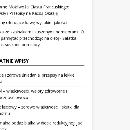
arne Możliwości Ciasta Francuskiego:
ły i Przepisy na Każdą Okazję
ny oferujące kawę wysokiej jakości
ka ze szpinakiem i suszonymi pomidorami. O
pamiętać przechodząc na dietę? Sałatka
nak suszone pomidory
ATNIE WPISY
ie i zdrowe śniadania: przepisy na lekkie
i
l – właściwości, walory zdrowotne i
ryczność owocu
 liściowy – zdrowe właściwości i skutki dla
nizmu
alna podaż białka w diecie redukcyjnej: jak
zyć?