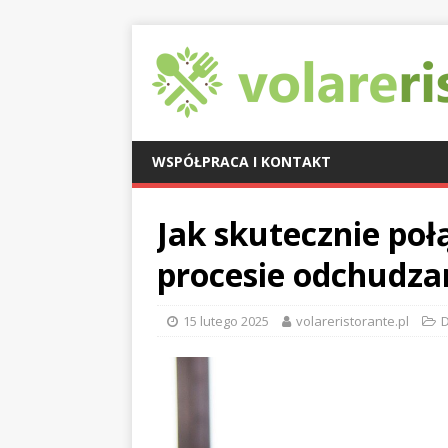
WSPÓŁPRACA I KONTAKT
Jak skutecznie połą
procesie odchudza
15 lutego 2025
volareristorante.pl
D