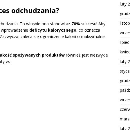
luty 
oces odchudzania?
grud
listo
chudzania. To właśnie ona stanowi aż
70%
sukcesu! Aby
st wprowadzenie
deficytu kalorycznego
, co oznacza
wrze
 Zazwyczaj zaleca się ograniczenie kalorii o maksymalnie
lipie
kwie
jakość spożywanych produktów
również jest niezwykle
luty 
ty w:
styc
grud
paźdz
wrze
czer
marz
luty 