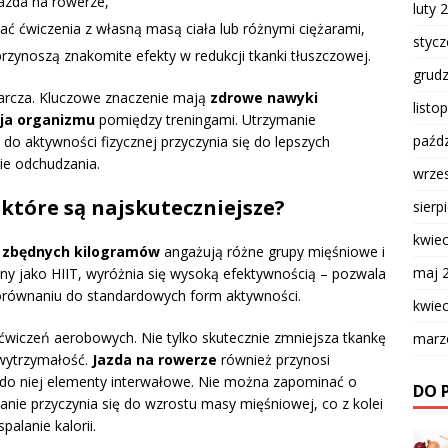
 jazda na rowerze,
luty 
ć ćwiczenia z własną masą ciała lub różnymi ciężarami,
styc
przynoszą znakomite efekty w redukcji tkanki tłuszczowej.
grud
arcza. Kluczowe znaczenie mają
zdrowe nawyki
listo
ja organizmu
pomiędzy treningami. Utrzymanie
paźdz
do aktywności fizycznej przyczynia się do lepszych
ie odchudzania.
wrze
które są najskuteczniejsze?
sierp
kwie
e zbędnych kilogramów
angażują różne grupy mięśniowe i
maj 
any jako HIIT, wyróżnia się wysoką efektywnością – pozwala
porównaniu do standardowych form aktywności.
kwie
 ćwiczeń aerobowych. Nie tylko skutecznie zmniejsza tkankę
marz
 wytrzymałość.
Jazda na rowerze
również przynosi
 do niej elementy interwałowe. Nie można zapominać o
DO 
anie przyczynia się do wzrostu masy mięśniowej, co z kolei
alanie kalorii.