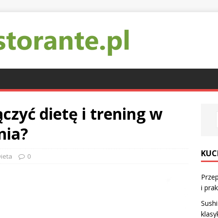
czyć dietę i trening w
nia?
KUC
ieta
0
Przep
i pra
Sush
klasy