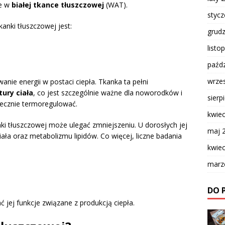
ce w
białej tkance tłuszczowej
(WAT).
styc
anki tłuszczowej jest:
grud
listo
paźdz
wrze
nie energii w postaci ciepła. Tkanka ta pełni
ury ciała
, co jest szczególnie ważne dla noworodków i
sierp
utecznie termoregulować.
kwie
anki tłuszczowej może ulegać zmniejszeniu. U dorosłych jej
maj 
ała oraz metabolizmu lipidów. Co więcej, liczne badania
kwie
marz
DO 
 jej funkcje związane z produkcją ciepła.