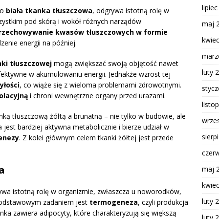
lipie
ko
biała tkanka tłuszczowa
, odgrywa istotną rolę w
zystkim pod skórą i wokół różnych narządów
maj 
rzechowywanie kwasów tłuszczowych w formie
kwie
enie energii na później.
marz
nki tłuszczowej
mogą zwiększać swoją objętość nawet
luty 
fektywne w akumulowaniu energii. Jednakże wzrost tej
yłości
, co wiąże się z wieloma problemami zdrowotnymi.
styc
zolacyjną
i chroni wewnętrzne organy przed urazami.
listo
nką tłuszczową żółtą a brunatną – nie tylko w budowie, ale
wrze
jest bardziej aktywna metabolicznie i bierze udział w
sierp
enezy
. Z kolei głównym celem tkanki żółtej jest przede
czer
a
maj 
kwie
wa istotną rolę w organizmie, zwłaszcza u noworodków,
luty 
 podstawowym zadaniem jest
termogeneza
, czyli produkcja
anka zawiera adipocyty, które charakteryzują się większą
luty 