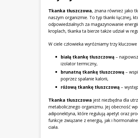
Tkanka tłuszczowa
, znana również jako t
naszym organizmie. To typ tkanki łącznej, k
odpowiedzialnych za magazynowanie energii 
kroplach, tkanka ta bierze także udział w re
W ciele człowieka wyróżniamy trzy kluczow
białą tkankę tłuszczową
– najpowsze
izolator termiczny,
brunatną tkankę tłuszczową
– wspi
poprzez spalanie kalorii,
różową tkankę tłuszczową
– występ
Tkanka tłuszczowa
jest niezbędna dla ut
metabolicznego organizmu. Jej obecność w
adiponektyna, które regulują apetyt oraz pr
funkcje związane z energią, jak i hormonal
ciała.