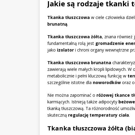
Jakie są rodzaje tkanki 
Tkanka tłuszczowa
w ciele człowieka dzie
brunatną
.
Tkanka tłuszczowa żółta
, znana również 
fundamentalną rolą jest
gromadzenie ener
jako
izolator
i chroni organy wewnętrzne pr
Tkanka tłuszczowa brunatna
charakteryz
zawierają wiele małych kropli lipidowych. W o
metabolicznie i pełni kluczową funkcję w
te
szczególnie istotne dla
noworodków
oraz o
Nie można zapominać o
różowej tkance t
karmiących. Istnieją także adipocyty
beżowe
tkanką tłuszczową. Ta różnorodność umożl
skuteczną
regulację temperatury ciała
.
Tkanka tłuszczowa żółta (bi