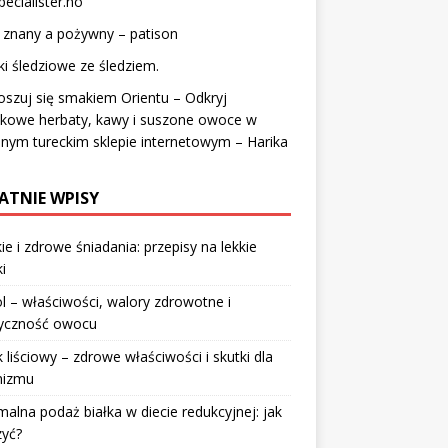
pecialister.no
 znany a pożywny – patison
ki śledziowe ze śledziem.
szuj się smakiem Orientu – Odkryj
tkowe herbaty, kawy i suszone owoce w
nym tureckim sklepie internetowym – Harika
ATNIE WPISY
ie i zdrowe śniadania: przepisy na lekkie
i
l – właściwości, walory zdrowotne i
ryczność owocu
 liściowy – zdrowe właściwości i skutki dla
nizmu
alna podaż białka w diecie redukcyjnej: jak
zyć?