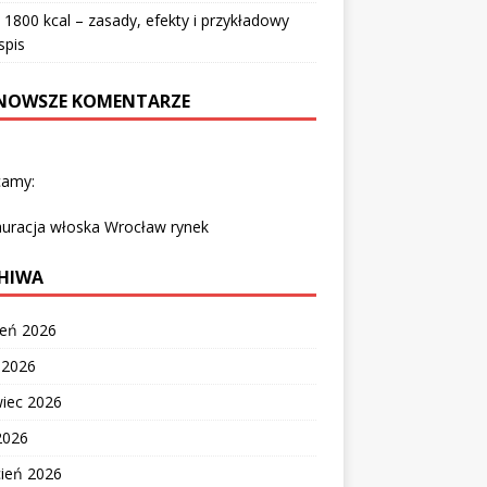
 1800 kcal – zasady, efekty i przykładowy
spis
NOWSZE KOMENTARZE
camy:
auracja włoska Wrocław rynek
HIWA
ień 2026
c 2026
wiec 2026
2026
cień 2026