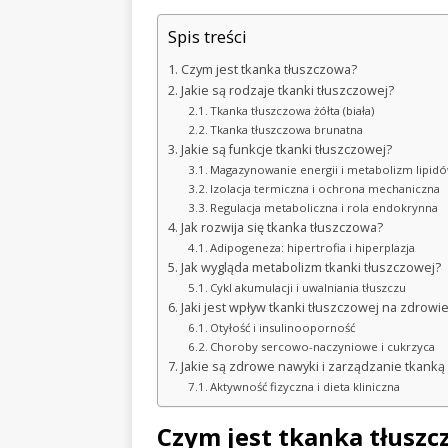
Spis treści
Czym jest tkanka tłuszczowa?
Jakie są rodzaje tkanki tłuszczowej?
Tkanka tłuszczowa żółta (biała)
Tkanka tłuszczowa brunatna
Jakie są funkcje tkanki tłuszczowej?
Magazynowanie energii i metabolizm lipid
Izolacja termiczna i ochrona mechaniczna
Regulacja metaboliczna i rola endokrynna
Jak rozwija się tkanka tłuszczowa?
Adipogeneza: hipertrofia i hiperplazja
Jak wygląda metabolizm tkanki tłuszczowej?
Cykl akumulacji i uwalniania tłuszczu
Jaki jest wpływ tkanki tłuszczowej na zdrowi
Otyłość i insulinooporność
Choroby sercowo-naczyniowe i cukrzyca
Jakie są zdrowe nawyki i zarządzanie tkanką
Aktywność fizyczna i dieta kliniczna
Czym jest tkanka tłusz