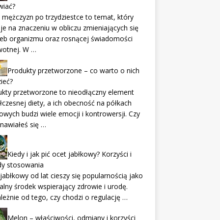
wiać?
 mężczyzn po trzydziestce to temat, który
je na znaczeniu w obliczu zmieniających się
zeb organizmu oraz rosnącej świadomości
wotnej. W …
Produkty przetworzone – co warto o nich
ieć?
kty przetworzone to nieodłączny element
czesnej diety, a ich obecność na półkach
owych budzi wiele emocji i kontrowersji. Czy
nawiałeś się …
Kiedy i jak pić ocet jabłkowy? Korzyści i
dy stosowania
jabłkowy od lat cieszy się popularnością jako
alny środek wspierający zdrowie i urodę.
leżnie od tego, czy chodzi o regulację …
Melon – właściwości, odmiany i korzyści