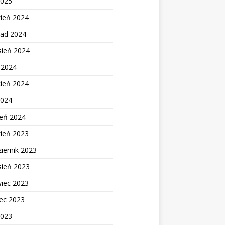
2025
zień 2024
pad 2024
sień 2024
c 2024
cień 2024
2024
zeń 2024
zień 2023
iernik 2023
sień 2023
wiec 2023
ec 2023
2023