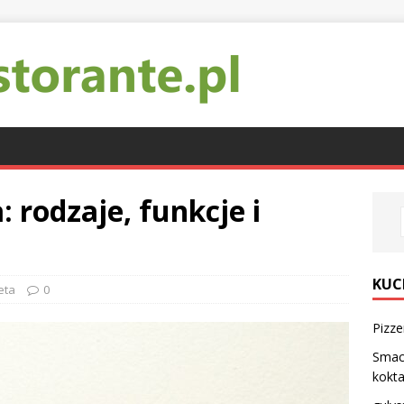
 rodzaje, funkcje i
KUC
eta
0
Pizze
Smacz
kokt