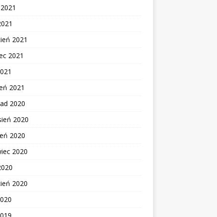
c 2021
2021
cień 2021
ec 2021
2021
zeń 2021
pad 2020
sień 2020
ień 2020
wiec 2020
2020
cień 2020
2020
2019