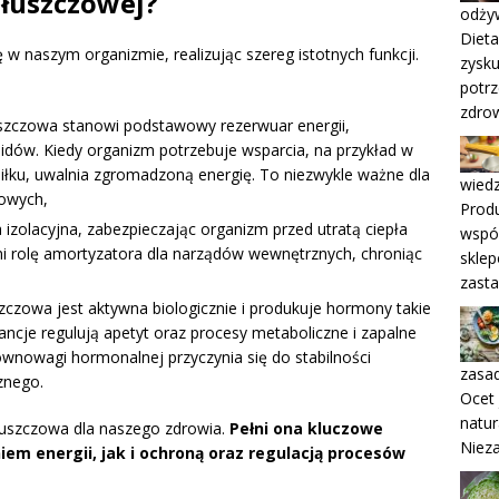
tłuszczowej?
odży
Dieta
w naszym organizmie, realizując szereg istotnych funkcji.
zysku
potr
zdro
łuszczowa stanowi podstawowy rezerwuar energii,
pidów. Kiedy organizm potrzebuje wsparcia, na przykład w
iłku, uwalnia zgromadzoną energię. To niezwykle ważne dla
wiedz
iowych,
Produ
a izolacyjna, zabezpieczając organizm przed utratą ciepła
współ
 rolę amortyzatora dla narządów wewnętrznych, chroniąc
sklep
zasta
szczowa jest aktywna biologicznie i produkuje hormony takie
ancje regulują apetyt oraz procesy metaboliczne i zapalne
ównowagi hormonalnej przyczynia się do stabilności
zasa
znego.
Ocet 
natur
 tłuszczowa dla naszego zdrowia.
Pełni ona kluczowe
Nieza
em energii, jak i ochroną oraz regulacją procesów