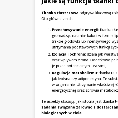
Jakie są funkcje tkanki 
Tkanka tłuszczowa
odgrywa kluczową rolę 
Oto główne z nich:
Przechowywanie energii
: tkanka t
gromadząc nadmiar kalorii w formie li
trakcie głodówki lub intensywnego wys
utrzymania podstawowych funkcji życ
Izolacja i ochrona
: działa jak warstw
oraz wpływem zimna. Dodatkowo pełni
je przed potencjalnymi urazami,
Regulacja metabolizmu
: tkanka tłu
jak leptyna czy adiponektyna. Te subst
w organizmie. Utrzymanie właściwej r
energetycznej oraz zdrowia metabolic
Te aspekty ukazują, jak istotna jest tkanka
zadania związane zarówno z dostarczani
biologicznych w ciele.