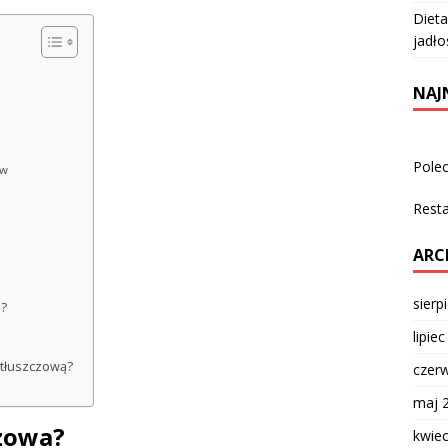
Dieta
jadło
NAJ
Pole
ów
Rest
ARC
sierp
e?
lipie
 tłuszczową?
czer
maj 
czowa?
kwie