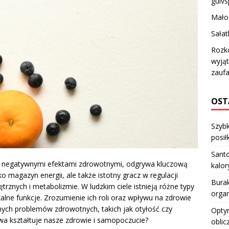
gulvs
Mało
Sałat
Rozko
wyją
zaufa
OST
Szybk
posiłk
Santo
z negatywnymi efektami zdrowotnymi, odgrywa kluczową
kalo
o magazyn energii, ale także istotny gracz w regulacji
Burak
rznych i metabolizmie. W ludzkim ciele istnieją różne typy
orga
kalne funkcje. Zrozumienie ich roli oraz wpływu na zdrowie
ych problemów zdrowotnych, takich jak otyłość czy
Optym
wa kształtuje nasze zdrowie i samopoczucie?
oblic