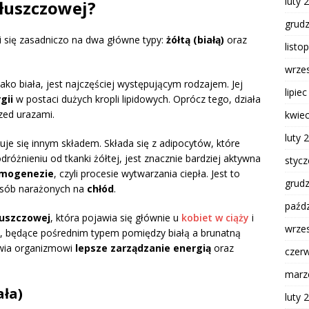
luty 
tłuszczowej?
grud
li się zasadniczo na dwa główne typy:
żółtą (białą)
oraz
listo
wrze
jako biała, jest najczęściej występującym rodzajem. Jej
lipie
gii
w postaci dużych kropli lipidowych. Oprócz tego, działa
zed urazami.
kwie
luty 
uje się innym składem. Składa się z adipocytów, które
dróżnieniu od tkanki żółtej, jest znacznie bardziej aktywna
styc
rmogenezie
, czyli procesie wytwarzania ciepła. Jest to
grud
sób narażonych na
chłód
.
paźdz
łuszczowej
, która pojawia się głównie u
kobiet w ciąży
i
wrze
, będące pośrednim typem pomiędzy białą a brunatną
iwia organizmowi
lepsze zarządzanie energią
oraz
czer
marz
ała)
luty 