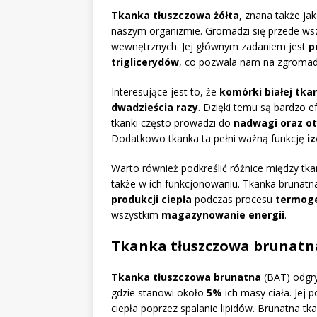
Tkanka tłuszczowa żółta
, znana także ja
naszym organizmie. Gromadzi się przede ws
wewnętrznych. Jej głównym zadaniem jest
p
triglicerydów
, co pozwala nam na zgromadz
Interesujące jest to, że
komórki białej tka
dwadzieścia razy
. Dzięki temu są bardzo e
tkanki często prowadzi do
nadwagi oraz ot
Dodatkowo tkanka ta pełni ważną funkcję
i
Warto również podkreślić różnice między tka
także w ich funkcjonowaniu. Tkanka brunatna 
produkcji ciepła
podczas procesu
termog
wszystkim
magazynowanie energii
.
Tkanka tłuszczowa brunatn
Tkanka tłuszczowa brunatna
(BAT) odgry
gdzie stanowi około
5%
ich masy ciała. Jej
ciepła poprzez spalanie lipidów. Brunatna tk