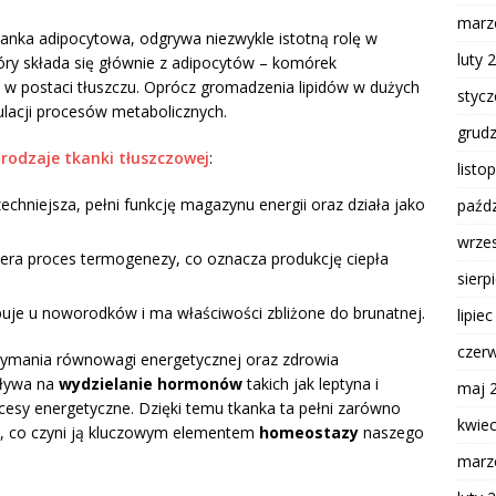
marz
kanka adipocytowa, odgrywa niezwykle istotną rolę w
luty 
tóry składa się głównie z adipocytów – komórek
w postaci tłuszczu. Oprócz gromadzenia lipidów w dużych
styc
gulacji procesów metabolicznych.
grud
e
rodzaje tkanki tłuszczowej
:
listo
chniejsza, pełni funkcję magazynu energii oraz działa jako
paźdz
wrze
era proces termogenezy, co oznacza produkcję ciepła
sierp
uje u noworodków i ma właściwości zbliżone do brunatnej.
lipie
czer
rzymania równowagi energetycznej oraz zdrowia
pływa na
wydzielanie hormonów
takich jak leptyna i
maj 
ocesy energetyczne. Dzięki temu tkanka ta pełni zarówno
kwie
ne, co czyni ją kluczowym elementem
homeostazy
naszego
marz