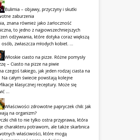
Bulimia – objawy, przyczyny i skutki
wotne zaburzenia
ia, znana również jako żarłoczność
iczna, to jedno z najpowszechniejszych
zeń odżywiania, które dotyka coraz większą
ę osób, zwłaszcza młodych kobiet. …
Włoskie ciasto na pizze. Różne pomysły
zzę – Ciasto na pizze na piwie
a czegoś takiego, jak jeden rodzaj ciasta na
. Na całym świecie powstają kolejne
ikacje klasycznej receptury. Może się
wić …
Właściwości zdrowotne papryczek chili: Jak
wają na organizm?
czki chili to nie tylko ostra przyprawa, która
e charakteru potrawom, ale także skarbnica
wotnych właściwości, które mogą