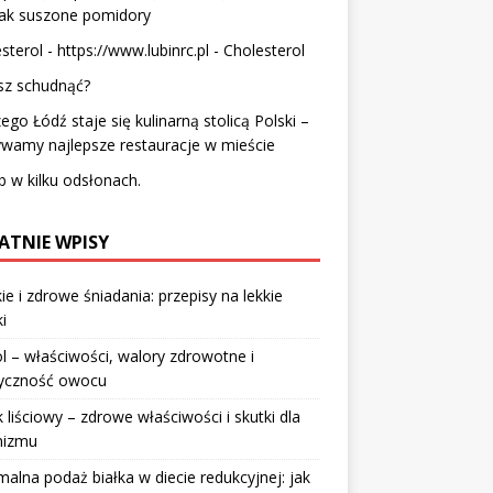
nak suszone pomidory
sterol - https://www.lubinrc.pl -
Cholesterol
sz schudnąć?
ego Łódź staje się kulinarną stolicą Polski –
wamy najlepsze restauracje w mieście
 w kilku odsłonach.
ATNIE WPISY
ie i zdrowe śniadania: przepisy na lekkie
i
l – właściwości, walory zdrowotne i
ryczność owocu
 liściowy – zdrowe właściwości i skutki dla
nizmu
alna podaż białka w diecie redukcyjnej: jak