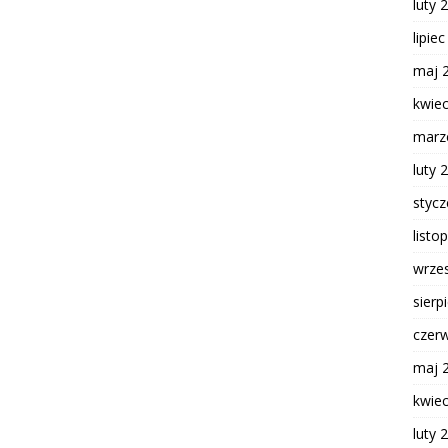
luty 
lipie
maj 
kwie
marz
luty 
styc
listo
wrze
sierp
czer
maj 
kwie
luty 