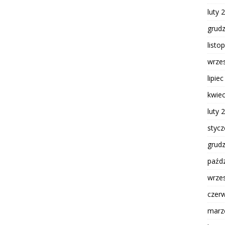
luty 
grud
listo
wrze
lipie
kwie
luty 
styc
grud
paźdz
wrze
czer
marz