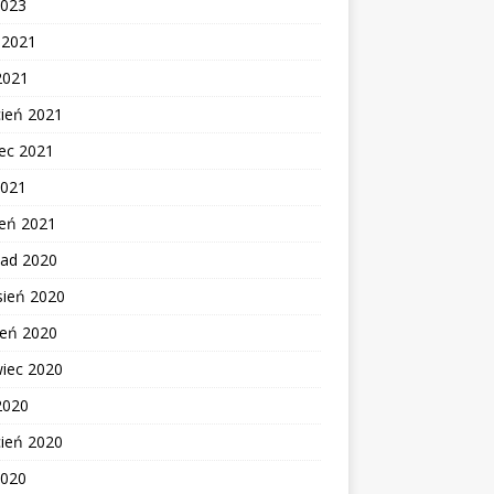
2023
c 2021
2021
cień 2021
ec 2021
2021
zeń 2021
pad 2020
sień 2020
ień 2020
wiec 2020
2020
cień 2020
2020