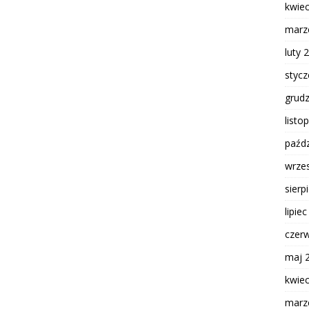
kwie
marz
luty 
styc
grud
listo
paźdz
wrze
sierp
lipie
czer
maj 
kwie
marz