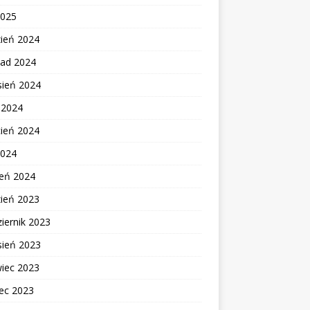
2025
zień 2024
pad 2024
sień 2024
c 2024
cień 2024
2024
zeń 2024
zień 2023
iernik 2023
sień 2023
wiec 2023
ec 2023