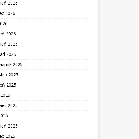
cień 2026
ec 2026
2026
zeń 2026
zień 2025
pad 2025
iernik 2025
sień 2025
ień 2025
c 2025
wiec 2025
2025
cień 2025
ec 2025