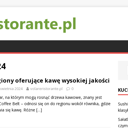
24
iony oferujące kawę wysokiej jakości
kwietnia 2024
volareristorante.pl
0
KUC
r, na którym mogą rosnąć drzewa kawowe, znany jest
Coffee Belt – odnosi się on do regionu wokół równika, gdzie
Sush
ia się kawę. Różne
[…]
klasy
Sałat
czym 