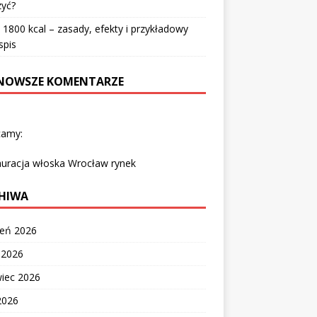
zyć?
 1800 kcal – zasady, efekty i przykładowy
spis
NOWSZE KOMENTARZE
camy:
auracja włoska Wrocław rynek
HIWA
ień 2026
c 2026
wiec 2026
2026