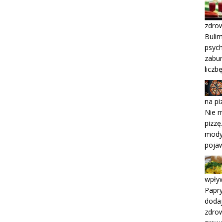
zdro
Bulim
psych
zabur
liczb
na pi
Nie m
pizzę
modyf
poja
wpły
Papry
dodaj
zdro