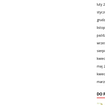
luty 
styc
grud
listo
paźdz
wrze
sierp
kwie
maj 
kwie
marz
DO 