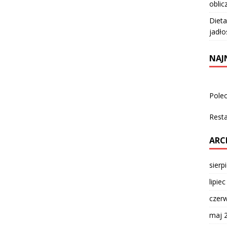
oblic
Dieta
jadło
NAJ
Pole
Rest
ARC
sierp
lipie
czer
maj 