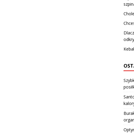
szpi
Chole
Chce
Dlacz
odkry
Kebab
OST
Szybk
posiłk
Santo
kalo
Burak
orga
Optym