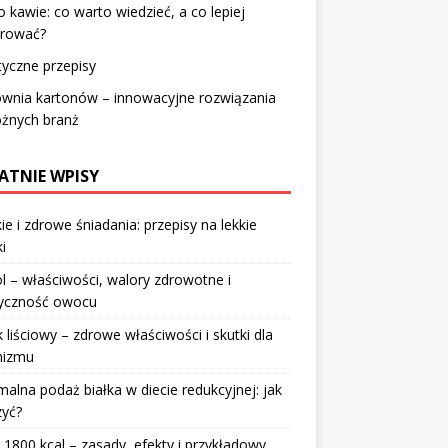
o kawie: co warto wiedzieć, a co lepiej
orować?
yczne przepisy
ownia kartonów – innowacyjne rozwiązania
óżnych branż
ATNIE WPISY
ie i zdrowe śniadania: przepisy na lekkie
i
l – właściwości, walory zdrowotne i
ryczność owocu
 liściowy – zdrowe właściwości i skutki dla
nizmu
alna podaż białka w diecie redukcyjnej: jak
zyć?
 1800 kcal – zasady, efekty i przykładowy