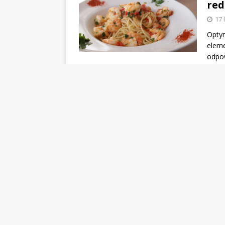
red
17 
Optym
eleme
odpow
Die
prz
3 l
Dieta
skute
do zd
Die
zas
24 