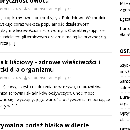
oryczność owocu
Mity 
ierpnia 2026
volareristorante.pl
0
zign
l, tropikalny owoc pochodzący z Południowo-Wschodniej
Egzot
 zyskuje coraz większą popularność dzięki swoim
Hurt
ykłym właściwościom zdrowotnym. Charakteryzując się
dla r
m indeksem glikemicznym oraz minimalną kalorycznością,
arcza
[…]
OST
ak liściowy – zdrowe właściwości i
Szybk
tki dla organizmu
posiłk
ierpnia 2026
volareristorante.pl
0
Santo
 liściowy, często niedoceniane warzywo, to prawdziwa
kalo
nica zdrowia i składników odżywczych. Choć może
Burak
ać się zwyczajny, jego wartości odżywcze są imponujące
orga
gaty w
[…]
Optym
oblic
ymalna podaż białka w diecie
Dieta