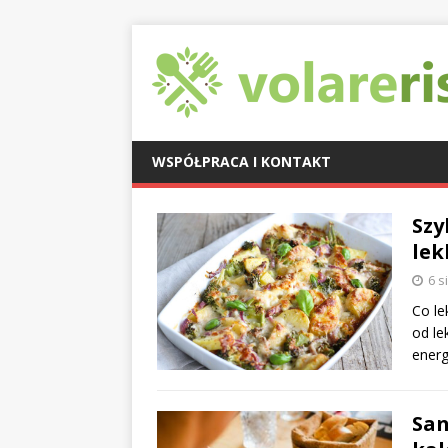
WSPÓŁPRACA I KONTAKT
Szy
lek
6 s
Co le
od le
energ
San