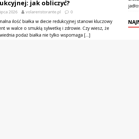
ukcyjnej: jak obliczyć?
jadło
lipca 2026
volareristorante.pl
0
alna ilość białka w diecie redukcyjnej stanowi kluczowy
NAJ
nt w walce o smukłą sylwetkę i zdrowie. Czy wiesz, że
iednia podaż białka nie tylko wspomaga
[…]
Pole
ta 1800 kcal – zasady, efekty i
Rest
ykładowy jadłospis
ARC
ipca 2026
volareristorante.pl
0
 1800 kcal zyskuje na popularności jako sposób na
sierp
czną redukcję masy ciała, a jej zasady mogą być kluczem
rowego stylu życia. Ograniczenie spożycia
[…]
lipie
czer
ta bez mięsa na odchudzanie –
maj 
ady, korzyści i przykłady posiłków
kwie
czerwca 2026
volareristorante.pl
0
marz