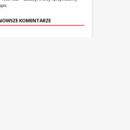
spis
NOWSZE KOMENTARZE
camy:
auracja włoska Wrocław rynek
HIWA
ień 2026
c 2026
wiec 2026
2026
cień 2026
ec 2026