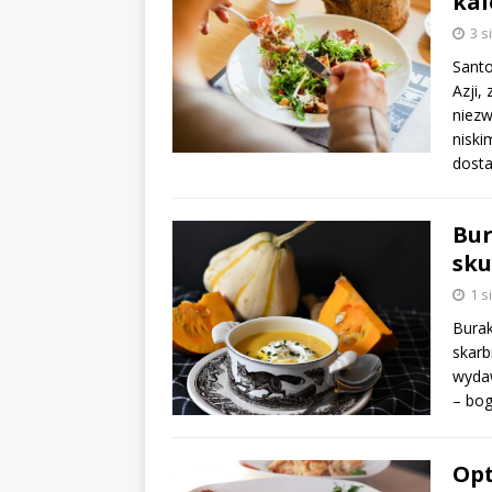
kal
3 s
Santo
Azji,
niezw
niski
dost
Bur
sku
1 s
Burak
skarb
wydaw
– bo
Opt