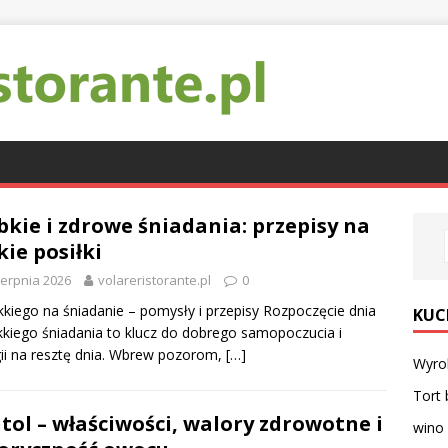
bkie i zdrowe śniadania: przepisy na
kie posiłki
ierpnia 2026
volareristorante.pl
0
kkiego na śniadanie – pomysły i przepisy Rozpoczęcie dnia
KUC
kkiego śniadania to klucz do dobrego samopoczucia i
ii na resztę dnia. Wbrew pozorom,
[…]
Wyrob
Tort 
tol – właściwości, walory zdrowotne i
wino 