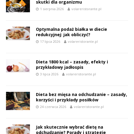
skutki dla organizmu
1 sierpnia 2026
volareristorante.pl
Optymalna podaż białka w diecie
redukcyjnej: jak obliczyć?
17 lipca 2026
volareristorante.pl
Dieta 1800 kcal – zasady, efekty i
przykładowy jadłospis
3 lipca 2026
volareristorante.pl
Dieta bez mięsa na odchudzanie – zasady,
korzyści i przykłady posiłków
24 czerwca 2026
volareristorante.pl
Jak skutecznie wybrać dietę na
odchudzanie? Porady i strategie