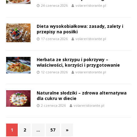
24 czerwca 2026
volareristorante.pl
Dieta wysokobiałkowa: zasady, zalety i
przepisy na posiłki
17 czerwca 2026
volareristorante.pl
Herbata ze skrzypu i pokrzywy –
właściwości, korzyści i przygotowanie
12 czerwca 2026
volareristorante.pl
Naturalne słodziki – zdrowa alternatywa
dla cukru w diecie
2 czerwca 2026
volareristorante.pl
1
2
…
57
»