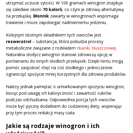
utrzymać uczucie sytości. W 100 gramach winogron znajduje
się zaledwie około
70 kalorii
, co czyni je zdrową alternatywą
na przekąskę.
Błonnik
zawarty w winogronach wspomaga
trawienie i może zapobiegać nadmiernemu jedzeniu.
Kolejnym istotnym składnikiem tych owoców jest
resweratrol
– substancja, która pobudza procesy
metaboliczne związane z rozkładem
tkanki tłuszczowej
.
Naturalna słodycz winogron stanowi zdrowszą opcję w
porównaniu do innych słodkich przekąsek. Dzięki temu mogą
pomóc zaspokoić chęć na coś słodkiego i jednocześnie
ograniczyć spożycie mniej korzystnych dla zdrowia produktów.
Należy jednak pamiętać o umiarkowanym spożyciu winogron,
biorąc pod uwagę ich kaloryczność i zawartość cukrów
podczas odchudzania. Odpowiednia porcja tych owoców
może być pyszny dodatkiem do codziennej diety, wspierając
przy tym proces redukcji masy ciała.
Jakie są rodzaje winogron i ich