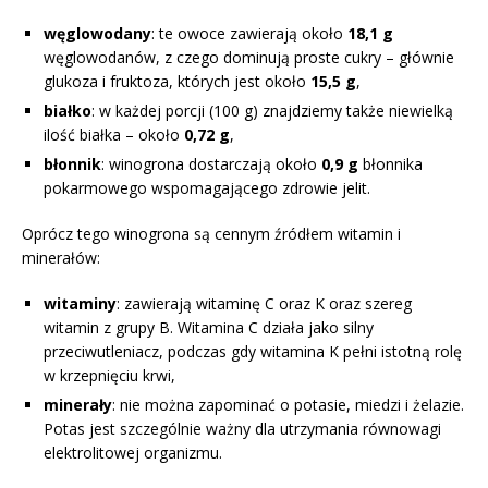
węglowodany
: te owoce zawierają około
18,1 g
węglowodanów, z czego dominują proste cukry – głównie
glukoza i fruktoza, których jest około
15,5 g
,
białko
: w każdej porcji (100 g) znajdziemy także niewielką
ilość białka – około
0,72 g
,
błonnik
: winogrona dostarczają około
0,9 g
błonnika
pokarmowego wspomagającego zdrowie jelit.
Oprócz tego winogrona są cennym źródłem witamin i
minerałów:
witaminy
: zawierają witaminę C oraz K oraz szereg
witamin z grupy B. Witamina C działa jako silny
przeciwutleniacz, podczas gdy witamina K pełni istotną rolę
w krzepnięciu krwi,
minerały
: nie można zapominać o potasie, miedzi i żelazie.
Potas jest szczególnie ważny dla utrzymania równowagi
elektrolitowej organizmu.