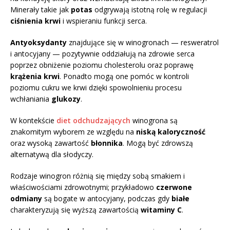
Minerały takie jak
potas
odgrywają istotną rolę w regulacji
ciśnienia krwi
i wspieraniu funkcji serca.
Antyoksydanty
znajdujące się w winogronach — resweratrol
i antocyjany — pozytywnie oddziałują na zdrowie serca
poprzez obniżenie poziomu cholesterolu oraz poprawę
krążenia krwi
. Ponadto mogą one pomóc w kontroli
poziomu cukru we krwi dzięki spowolnieniu procesu
wchłaniania
glukozy
.
W kontekście
diet odchudzających
winogrona są
znakomitym wyborem ze względu na
niską kaloryczność
oraz wysoką zawartość
błonnika
. Mogą być zdrowszą
alternatywą dla słodyczy.
Rodzaje winogron różnią się między sobą smakiem i
właściwościami zdrowotnymi; przykładowo
czerwone
odmiany
są bogate w antocyjany, podczas gdy
białe
charakteryzują się wyższą zawartością
witaminy C
.