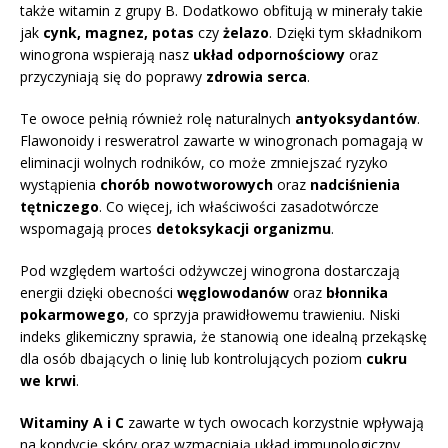
także witamin z grupy B. Dodatkowo obfitują w minerały takie
jak
cynk, magnez, potas
czy
żelazo
. Dzięki tym składnikom
winogrona wspierają nasz
układ odpornościowy
oraz
przyczyniają się do poprawy
zdrowia serca
.
Te owoce pełnią również rolę naturalnych
antyoksydantów
.
Flawonoidy i resweratrol zawarte w winogronach pomagają w
eliminacji wolnych rodników, co może zmniejszać ryzyko
wystąpienia
chorób nowotworowych
oraz
nadciśnienia
tętniczego
. Co więcej, ich właściwości zasadotwórcze
wspomagają proces
detoksykacji organizmu
.
Pod względem wartości odżywczej winogrona dostarczają
energii dzięki obecności
węglowodanów
oraz
błonnika
pokarmowego
, co sprzyja prawidłowemu trawieniu. Niski
indeks glikemiczny sprawia, że stanowią one idealną przekąskę
dla osób dbających o linię lub kontrolujących poziom
cukru
we krwi
.
Witaminy A i C
zawarte w tych owocach korzystnie wpływają
na kondycję skóry oraz wzmacniają układ immunologiczny.