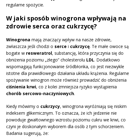
regularne spożycie.
W jaki sposób winogrona wpływają na
zdrowie serca oraz cukrzycę?
Winogrona
mają znaczący wpływ na nasze zdrowie,
zwłaszcza jeśli chodzi o
serce
i
cukrzycę
. Te małe owoce są
bogate w
resweratrol
, substancję, która przyczynia się do
obniżenia poziomu „złego” cholesterolu
LDL
. Dodatkowo
wspomagają funkcjonowanie śródbłonka, co jest niezwykle
istotne dla prawidłowego działania układu krążenia. Regularne
spożywanie winogron może również prowadzić do obniżenia
ciśnienia krwi
, co z kolei zmniejsza ryzyko wystąpienia
chorób sercowo-naczyniowych
.
Kiedy mówimy o
cukrzycy
, winogrona wyróżniają się niskim
indeksem glikemicznym. To oznacza, że ich jedzenie nie
powoduje gwałtownego wzrostu poziomu cukru we krwi, co
czyni je doskonałym wyborem dla osób z tym schorzeniem.
Badania sugerują, że: