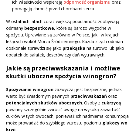
ich właściwości wspierają
odporność organizmu
oraz
pomagają chronić przed chorobami serca.
W ostatnich latach coraz większą popularność zdobywają
odmiany
bezpestkowe
, które są bardzo wygodne w
spożyciu. Uprawiane są zarówno w Polsce, jak i w krajach
leżących wokół Morza Śródziemnego. Każda z tych odmian
doskonale sprawdzi się jako
przekąska
na surowo lub jako
dodatek do sałatek, deserów czy dań wytrawnych.
Jakie są przeciwwskazania i możliwe
skutki uboczne spożycia winogron?
Spożywanie winogron
zazwyczaj jest bezpieczne, jednak
warto być świadomym pewnych
przeciwwskazań
oraz
potencjalnych skutków ubocznych
. Osoby z
cukrzycą
powinny szczególnie zwrócić uwagę na wysoką zawartość
cukrów w tych owocach, ponieważ ich nadmierna konsumpcja
może prowadzić do szybkiego wzrostu poziomu
glukozy we
krwi
.