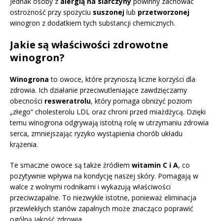
Jednak osoby z
alergią na siarczyny
powinny zachować
ostrożność przy spożyciu
suszonej
lub
przetworzonej
winogron z dodatkiem tych substancji chemicznych.
Jakie są właściwości zdrowotne
winogron?
Winogrona
to owoce, które przynoszą liczne korzyści dla
zdrowia. Ich działanie przeciwutleniające zawdzięczamy
obecności
resweratrolu
, który pomaga obniżyć poziom
„złego” cholesterolu LDL oraz chroni przed miażdżycą. Dzięki
temu winogrona odgrywają istotną rolę w utrzymaniu zdrowia
serca, zmniejszając ryzyko wystąpienia chorób układu
krążenia.
Te smaczne owoce są także źródłem
witamin C i A
, co
pozytywnie wpływa na kondycję naszej skóry. Pomagają w
walce z wolnymi rodnikami i wykazują właściwości
przeciwzapalne. To niezwykle istotne, ponieważ eliminacja
przewlekłych stanów zapalnych może znacząco poprawić
ogólną jakość zdrowia.