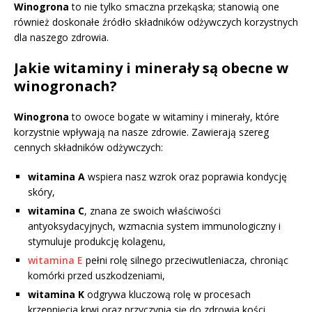
Winogrona
to nie tylko smaczna przekąska; stanowią one
również doskonałe źródło składników odżywczych korzystnych
dla naszego zdrowia.
Jakie witaminy i minerały są obecne w
winogronach?
Winogrona
to owoce bogate w witaminy i minerały, które
korzystnie wpływają na nasze zdrowie. Zawierają szereg
cennych składników odżywczych:
witamina A
wspiera nasz wzrok oraz poprawia kondycję
skóry,
witamina C
, znana ze swoich właściwości
antyoksydacyjnych, wzmacnia system immunologiczny i
stymuluje produkcję kolagenu,
witamina E
pełni rolę silnego przeciwutleniacza, chroniąc
komórki przed uszkodzeniami,
witamina K
odgrywa kluczową rolę w procesach
krzepnięcia krwi oraz przyczynia się do zdrowia kości,