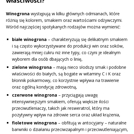
właściwości?
Winogrona
występują w kilku głównych odmianach, które
różnią się kolorem, smakiem oraz wartościami odżywczymi.
Wśród najczęściej spotykanych rodzajów można wymienić:
białe winogrona
– charakteryzują się delikatnym smakiem
i są często wykorzystywane do produkcji win oraz soków,
zawierają mniej cukru niż inne typy, co czyni je idealnym
wyborem dla osób dbających o linię,
zielone winogrona
– mają nieco słodszy smak i podobne
właściwości do białych, są bogate w witaminy C i K oraz
błonnik pokarmowy, co korzystnie wpływa na trawienie
oraz ogólną kondycję zdrowotną,
czerwone winogrona
– przyciągają uwagę
intensywniejszym smakiem, oferują większe ilości
przeciwutleniaczy, takich jak resweratrol, który ma
pozytywny wpływ na zdrowie serca oraz układ krążenia,
fioletowe winogrona
– obfitują w antocyjany – naturalne
barwniki o działaniu przeciwzapalnym i przeciwutleniającym,