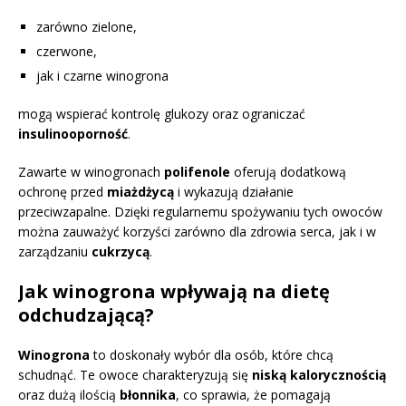
zarówno zielone,
czerwone,
jak i czarne winogrona
mogą wspierać kontrolę glukozy oraz ograniczać
insulinooporność
.
Zawarte w winogronach
polifenole
oferują dodatkową
ochronę przed
miażdżycą
i wykazują działanie
przeciwzapalne. Dzięki regularnemu spożywaniu tych owoców
można zauważyć korzyści zarówno dla zdrowia serca, jak i w
zarządzaniu
cukrzycą
.
Jak winogrona wpływają na dietę
odchudzającą?
Winogrona
to doskonały wybór dla osób, które chcą
schudnąć. Te owoce charakteryzują się
niską kalorycznością
oraz dużą ilością
błonnika
, co sprawia, że pomagają