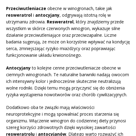
Przeciwutleniacze
obecne w winogronach, takie jak
resweratrol
i
antocyjany
, odgrywają istotną rolę w
utrzymaniu zdrowia.
Resweratrol
, który znajdziemy przede
wszystkim w skórce czerwonych winogron, wykazuje silne
działanie przeciwutleniające oraz przeciwzapalne. Liczne
badania sugerują, że może on korzystnie wpływać na kondycję
serca, zmniejszając ryzyko miażdżycy oraz poprawiając
funkcjonowanie układu krwionośnego.
Antocyjany
to kolejne cenne przeciwutleniacze obecne w
ciemnych winogronach. Te naturalne barwniki nadają owocom
ich intensywny kolor i jednocześnie skutecznie neutralizują
wolne rodniki. Dzięki temu mogą przyczynić się do obniżenia
ryzyka wystąpienia nowotworów oraz chorób cywilizacyjnych.
Dodatkowo oba te związki mają właściwości
neuroprotekcyjne i mogą spowalniać proces starzenia się
organizmu. Włączenie winogron do codziennej diety przynosi
szereg korzyści zdrowotnych dzięki wysokiej zawartości
resweratrolu
i
antocyjanów
. Dlatego warto rozważyć ich