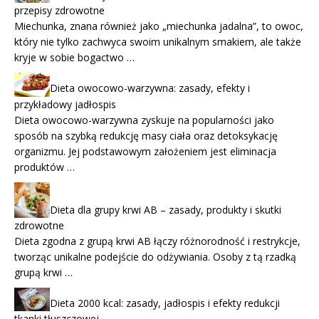
przepisy zdrowotne
Miechunka, znana również jako „miechunka jadalna”, to owoc,
który nie tylko zachwyca swoim unikalnym smakiem, ale także
kryje w sobie bogactwo …
Dieta owocowo-warzywna: zasady, efekty i
przykładowy jadłospis
Dieta owocowo-warzywna zyskuje na popularności jako
sposób na szybką redukcję masy ciała oraz detoksykację
organizmu. Jej podstawowym założeniem jest eliminacja
produktów …
Dieta dla grupy krwi AB – zasady, produkty i skutki
zdrowotne
Dieta zgodna z grupą krwi AB łączy różnorodność i restrykcje,
tworząc unikalne podejście do odżywiania. Osoby z tą rzadką
grupą krwi …
Dieta 2000 kcal: zasady, jadłospis i efekty redukcji
tkanki tłuszczowej