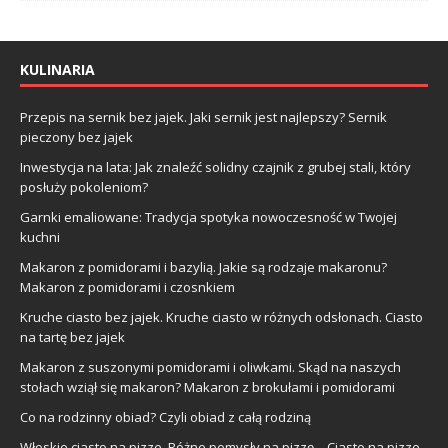
KULINARIA
Przepis na sernik bez jajek. Jaki sernik jest najlepszy? Sernik
pieczony bez jajek
Inwestycja na lata: Jak znaleźć solidny czajnik z grubej stali, który
posłuży pokoleniom?
Garnki emaliowane: Tradycja spotyka nowoczesność w Twojej
kuchni
Makaron z pomidorami i bazylią. Jakie są rodzaje makaronu?
Makaron z pomidorami i czosnkiem
Kruche ciasto bez jajek. Kruche ciasto w różnych odsłonach. Ciasto
na tartę bez jajek
Makaron z suszonymi pomidorami i oliwkami. Skąd na naszych
stołach wziął się makaron? Makaron z brokułami i pomidorami
Co na rodzinny obiad? Czyli obiad z całą rodziną
Włoskie ciasto na pizze. Różne pomysły na pizzę – Ciasto na pizze