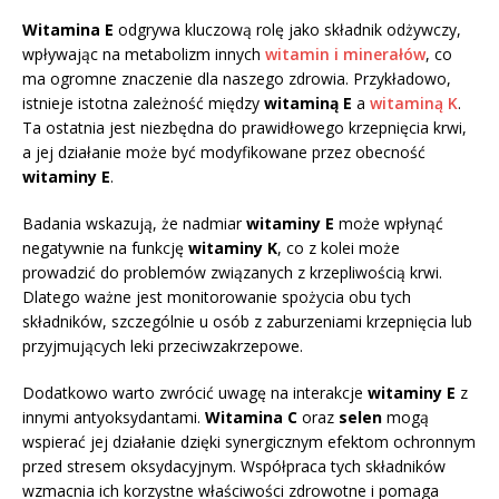
Witamina E
odgrywa kluczową rolę jako składnik odżywczy,
wpływając na metabolizm innych
witamin i minerałów
, co
ma ogromne znaczenie dla naszego zdrowia. Przykładowo,
istnieje istotna zależność między
witaminą E
a
witaminą K
.
Ta ostatnia jest niezbędna do prawidłowego krzepnięcia krwi,
a jej działanie może być modyfikowane przez obecność
witaminy E
.
Badania wskazują, że nadmiar
witaminy E
może wpłynąć
negatywnie na funkcję
witaminy K
, co z kolei może
prowadzić do problemów związanych z krzepliwością krwi.
Dlatego ważne jest monitorowanie spożycia obu tych
składników, szczególnie u osób z zaburzeniami krzepnięcia lub
przyjmujących leki przeciwzakrzepowe.
Dodatkowo warto zwrócić uwagę na interakcje
witaminy E
z
innymi antyoksydantami.
Witamina C
oraz
selen
mogą
wspierać jej działanie dzięki synergicznym efektom ochronnym
przed stresem oksydacyjnym. Współpraca tych składników
wzmacnia ich korzystne właściwości zdrowotne i pomaga