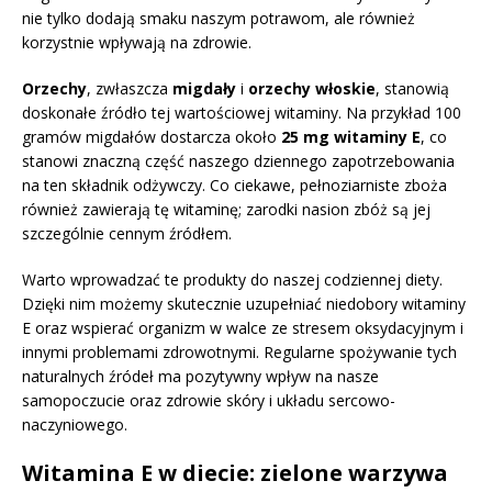
nie tylko dodają smaku naszym potrawom, ale również
korzystnie wpływają na zdrowie.
Orzechy
, zwłaszcza
migdały
i
orzechy włoskie
, stanowią
doskonałe źródło tej wartościowej witaminy. Na przykład 100
gramów migdałów dostarcza około
25 mg witaminy E
, co
stanowi znaczną część naszego dziennego zapotrzebowania
na ten składnik odżywczy. Co ciekawe, pełnoziarniste zboża
również zawierają tę witaminę; zarodki nasion zbóż są jej
szczególnie cennym źródłem.
Warto wprowadzać te produkty do naszej codziennej diety.
Dzięki nim możemy skutecznie uzupełniać niedobory witaminy
E oraz wspierać organizm w walce ze stresem oksydacyjnym i
innymi problemami zdrowotnymi. Regularne spożywanie tych
naturalnych źródeł ma pozytywny wpływ na nasze
samopoczucie oraz zdrowie skóry i układu sercowo-
naczyniowego.
Witamina E w diecie: zielone warzywa