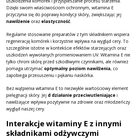
uszkodzenia komórek i przyspieszanie procesu starzenia.
Dzięki swoim właściwościom ochronnym, witamina E
przyczynia się do poprawy kondycji skóry, zwiększając jej
nawilżenie
oraz
elastyczność
.
Regularne stosowanie preparatów z tym składnikiem wspiera
regenerację komórek i korzystnie wpływa na wygląd cery. To
szczególnie istotne w kontekście efektów starzejących oraz
uszkodzeń wywołanych promieniowaniem UV. Witamina E nie
tylko chroni skórę przed szkodliwymi czynnikami, ale również
pomaga utrzymać
optymalny poziom nawilżenia
, co
zapobiega przesuszeniu i pękaniu naskórka.
Bez wątpienia witamina E to niezwykle wartościowy element
pielęgnacji skóry. Jej
d działanie przeciwutleniające
i
nawilżające wpływa pozytywnie na zdrowie oraz młodzieńczy
wygląd naszej cery.
Interakcje witaminy E z innymi
składnikami odżywczymi