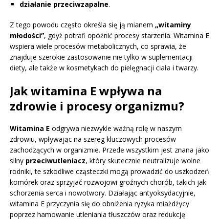
działanie przeciwzapalne
.
Z tego powodu często określa się ją mianem
„witaminy
młodości”
, gdyż potrafi opóźnić procesy starzenia. Witamina E
wspiera wiele procesów metabolicznych, co sprawia, że
znajduje szerokie zastosowanie nie tylko w suplementacji
diety, ale także w kosmetykach do pielęgnacji ciała i twarzy.
Jak witamina E wpływa na
zdrowie i procesy organizmu?
Witamina E
odgrywa niezwykle ważną rolę w naszym
zdrowiu, wpływając na szereg kluczowych procesów
zachodzących w organizmie. Przede wszystkim jest znana jako
silny
przeciwutleniacz
, który skutecznie neutralizuje wolne
rodniki, te szkodliwe cząsteczki mogą prowadzić do uszkodzeń
komórek oraz sprzyjać rozwojowi groźnych chorób, takich jak
schorzenia serca i nowotwory. Działając antyoksydacyjnie,
witamina E przyczynia się do obniżenia ryzyka miażdżycy
poprzez hamowanie utleniania tłuszczów oraz redukcję