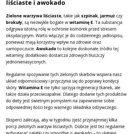
liściaste i awokado
Zielone warzywa liściaste
, takie jak
szpinak
,
jarmuż
czy
brokuły
, są niezwykle bogate w
witaminę E
. Ta substancja
odgrywa istotną rolę w ochronie komórek przed stresem
oksydacyjnym. Warto włączyć je do codziennego jadłospisu,
ponieważ mają korzystny wpływ na zdrowie oraz
samopoczucie.
Awokado
to kolejne doskonałe źródło tej
witaminy; dodatkowo dostarcza zdrowych tłuszczy
jednonienasyconych.
Regularne spożywanie tych zielonych skarbów wspiera nasz
układ odpornościowy i przyczynia się do poprawy kondycji
skóry.
Witamina E
nie tylko sprzyja regeneracji tkanek, ale
także działa przeciwzapalnie. Dlatego dodanie tych produktów
do diety jest świetnym pomysłem na zapewnienie sobie
odpowiedniej ilości tego ważnego składnika odżywczego.
Eksperci zalecają, aby w tygodniu zjeść przynajmniej kilka
porcji zielonych warzyw liściastych. Dobrze jest też regularnie
wzbogacać sałatki czy smoothie o awokado – to ułatwia