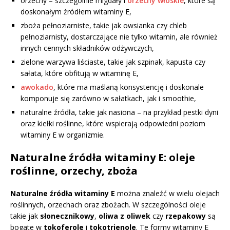
orzechy – szczególnie migdały i
orzechy włoskie
, które są
doskonałym źródłem witaminy E,
zboża pełnoziarniste, takie jak owsianka czy chleb
pełnoziarnisty, dostarczające nie tylko witamin, ale również
innych cennych składników odżywczych,
zielone warzywa liściaste, takie jak szpinak, kapusta czy
sałata, które obfitują w witaminę E,
awokado
, które ma maślaną konsystencję i doskonale
komponuje się zarówno w sałatkach, jak i smoothie,
naturalne źródła, takie jak nasiona – na przykład pestki dyni
oraz kiełki roślinne, które wspierają odpowiedni poziom
witaminy E w organizmie.
Naturalne źródła witaminy E: oleje
roślinne, orzechy, zboża
Naturalne źródła witaminy E
można znaleźć w wielu olejach
roślinnych, orzechach oraz zbożach. W szczególności oleje
takie jak
słonecznikowy
,
oliwa z oliwek
czy
rzepakowy
są
bogate w
tokoferole
i
tokotrienole
. Te formy witaminy E