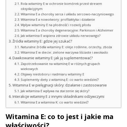
Rola witaminy E w ochronie komórek przed stresem
oksydacyjnym
Witamina E a choroby serca i układu sercowo-naczyniowego
Witamina E a nowotwory: profilaktyka i działanie
Wpływ witaminy E na płodność i rozwój płodu
Witamina E a choroby degeneracyjne: Parkinson i Alzheimer
Jak witamina E wspiera zdrowie układu nerwowego?
Źródła witaminy E: gdzie jej szukać?
Naturalne źródła witaminy E: oleje roślinne, orzechy, zboża
Witamina E w diecie: zielone warzywa liściaste i awokado
Dawkowanie witaminy E: jak ją suplementować?
Zapotrzebowanie na witaminę E w różnych grupach
wiekowych
Objawy niedoboru i nadmiaru witaminy E
Suplementy diety z witaminą E: co warto wiedzieć?
Witamina E w pielęgnacji skóry: działanie i zastosowanie
Jak witamina E wpływa na starzenie się skóry?
Interakcje witaminy E z innymi składnikami odżywczymi
Witamina E a witamina K: co warto wiedzieć?
Witamina E: co to jest i jakie ma
właściwości?