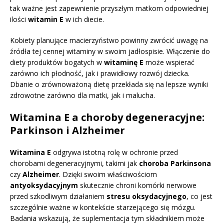
tak ważne jest zapewnienie przyszłym matkom odpowiedniej
ilości
witamin E
w ich diecie.
Kobiety planujące macierzyństwo powinny zwrócić uwagę na
źródła tej cennej witaminy w swoim jadłospisie. Włączenie do
diety produktów bogatych w
witaminę E
może wspierać
zarówno ich płodność, jak i prawidłowy rozwój dziecka.
Dbanie o zrównoważoną dietę przekłada się na lepsze wyniki
zdrowotne zarówno dla matki, jak i malucha.
Witamina E a choroby degeneracyjne:
Parkinson i Alzheimer
Witamina E
odgrywa istotną rolę w ochronie przed
chorobami degeneracyjnymi, takimi jak
choroba Parkinsona
czy
Alzheimer
. Dzięki swoim właściwościom
antyoksydacyjnym
skutecznie chroni komórki nerwowe
przed szkodliwym działaniem
stresu oksydacyjnego
, co jest
szczególnie ważne w kontekście starzejącego się mózgu.
Badania wskazują, że suplementacja tym składnikiem może