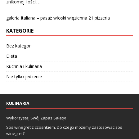
znikomej ilości, …
galeria Italiana – pasaż włoski więzienna 21 pizzeria
KATEGORIE
Bez kategorii
Dieta
Kuchnia i kulinaria
Nie tylko jedzenie
KULINARIA
Wykorzystaj Swój Zapas Sałaty!
Sos winegret z czosnkiem. Do czego możemy zastosować sos
winegret?