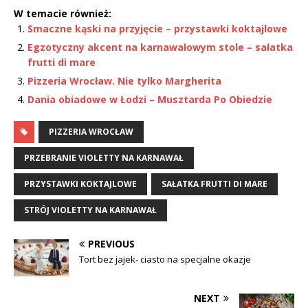
W temacie również:
Smaczne kąski na przyjęcie – przystawki koktajlowe
Egzotyczny akcent na karnawałowym stole – sałatka
frutti di mare
Pizzeria Wrocław. Nie tylko Margherita
Dania obiadowe w Łodzi – Musztarda Po Obiedzie
PIZZERIA WROCŁAW
PRZEBRANIE VIOLETTY NA KARNAWAŁ
PRZYSTAWKI KOKTAJLOWE
SAŁATKA FRUTTI DI MARE
STRÓJ VIOLETTY NA KARNAWAŁ
PREVIOUS
Tort bez jajek- ciasto na specjalne okazje
NEXT