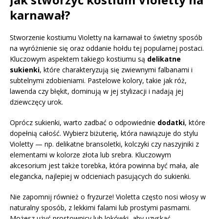
karnawał?
Stworzenie kostiumu Violetty na karnawał to świetny sposób
na wyróżnienie się oraz oddanie hołdu tej popularnej postaci.
Kluczowym aspektem takiego kostiumu są
delikatne
sukienki
, które charakteryzują się zwiewnymi falbanami i
subtelnymi zdobieniami. Pastelowe kolory, takie jak róż,
lawenda czy błękit, dominują w jej stylizacji i nadają jej
dziewczęcy urok.
Oprócz sukienki, warto zadbać o odpowiednie
dodatki
, które
dopełnią całość. Wybierz biżuterię, która nawiązuje do stylu
Violetty — np. delikatne bransoletki, kolczyki czy naszyjniki z
elementami w kolorze złota lub srebra. Kluczowym
akcesorium jest także torebka, która powinna być mała, ale
elegancka, najlepiej w odcieniach pasujących do sukienki.
Nie zapomnij również o fryzurze! Violetta często nosi włosy w
naturalny sposób, z lekkimi falami lub prostymi pasmami.
Możesz użyć prostownicy lub lokówki, aby uzyskać