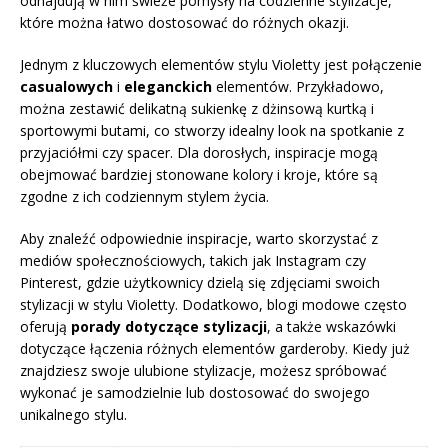
odnajdują w nim świeże pomysły na codzienne stylizacje,
które można łatwo dostosować do różnych okazji.
Jednym z kluczowych elementów stylu Violetty jest połączenie
casualowych
i
eleganckich
elementów. Przykładowo,
można zestawić delikatną sukienkę z dżinsową kurtką i
sportowymi butami, co stworzy idealny look na spotkanie z
przyjaciółmi czy spacer. Dla dorosłych, inspiracje mogą
obejmować bardziej stonowane kolory i kroje, które są
zgodne z ich codziennym stylem życia.
Aby znaleźć odpowiednie inspiracje, warto skorzystać z
mediów społecznościowych, takich jak Instagram czy
Pinterest, gdzie użytkownicy dzielą się zdjęciami swoich
stylizacji w stylu Violetty. Dodatkowo, blogi modowe często
oferują
porady dotyczące stylizacji
, a także wskazówki
dotyczące łączenia różnych elementów garderoby. Kiedy już
znajdziesz swoje ulubione stylizacje, możesz spróbować
wykonać je samodzielnie lub dostosować do swojego
unikalnego stylu.