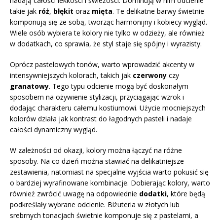
nadają całości lekkości i świeżości. Dominują w nim odcienie
takie jak
róż
,
błękit
oraz
mięta
. Te delikatne barwy świetnie
komponują się ze sobą, tworząc harmonijny i kobiecy wygląd.
Wiele osób wybiera te kolory nie tylko w odzieży, ale również
w dodatkach, co sprawia, że styl staje się spójny i wyrazisty.
Oprócz pastelowych tonów, warto wprowadzić akcenty w
intensywniejszych kolorach, takich jak
czerwony
czy
granatowy
. Tego typu odcienie mogą być doskonałym
sposobem na ożywienie stylizacji, przyciągając wzrok i
dodając charakteru całemu kostiumowi. Użycie mocniejszych
kolorów działa jak kontrast do łagodnych pasteli i nadaje
całości dynamiczny wygląd.
W zależności od okazji, kolory można łączyć na różne
sposoby. Na co dzień można stawiać na delikatniejsze
zestawienia, natomiast na specjalne wyjścia warto pokusić się
o bardziej wyrafinowane kombinacje. Dobierając kolory, warto
również zwrócić uwagę na odpowiednie
dodatki
, które będą
podkreślały wybrane odcienie. Biżuteria w złotych lub
srebrnych tonacjach świetnie komponuje się z pastelami, a