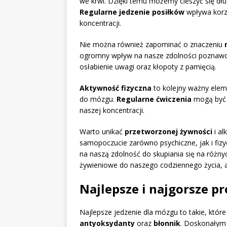
we krwi. Dzięki temu możemy cieszyć się dług
Regularne jedzenie posiłków
wpływa korz
koncentracji.
Nie można również zapominać o znaczeniu
ogromny wpływ na nasze zdolności poznawc
osłabienie uwagi oraz kłopoty z pamięcią.
Aktywność fizyczna
to kolejny ważny elem
do mózgu.
Regularne ćwiczenia
mogą być r
naszej koncentracji.
Warto unikać
przetworzonej żywności
i al
samopoczucie zarówno psychiczne, jak i fiz
na naszą zdolność do skupiania się na różn
żywieniowe do naszego codziennego życia, 
Najlepsze i najgorsze 
Najlepsze jedzenie dla mózgu to takie, które
antyoksydanty
oraz
błonnik
. Doskonałym