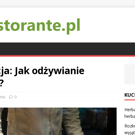
ja: Jak odżywianie
?
KUC
eta
0
Herba
herba
Rozko
wyją