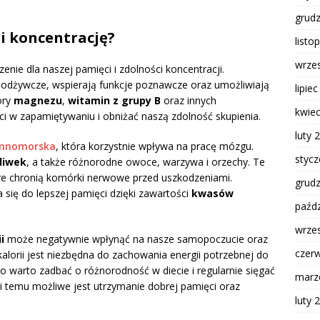
grud
i koncentrację?
listo
wrze
nie dla naszej pamięci i zdolności koncentracji.
i odżywcze, wspierają funkcje poznawcze oraz umożliwiają
lipie
ory
magnezu
,
witamin z grupy B
oraz innych
kwie
w zapamiętywaniu i obniżać naszą zdolność skupienia.
luty 
emnomorska
, która korzystnie wpływa na pracę mózgu.
styc
oliwek
, a także różnorodne owoce, warzywa i orzechy. Te
óre chronią komórki nerwowe przed uszkodzeniami.
grud
 się do lepszej pamięci dzięki zawartości
kwasów
paźdz
wrze
i
może negatywnie wpłynąć na nasze samopoczucie oraz
czer
alorii jest niezbędna do zachowania energii potrzebnej do
 warto zadbać o różnorodność w diecie i regularnie sięgać
marz
i temu możliwe jest utrzymanie dobrej pamięci oraz
luty 