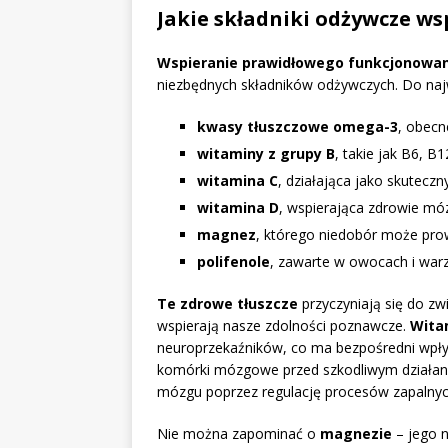
Jakie składniki odżywcze w
Wspieranie prawidłowego funkcjonowa
niezbędnych składników odżywczych. Do najw
kwasy tłuszczowe omega-3
, obecn
witaminy z grupy B
, takie jak B6, B
witamina C
, działająca jako skuteczn
witamina D
, wspierająca zdrowie mó
magnez
, którego niedobór może pro
polifenole
, zawarte w owocach i war
Te zdrowe tłuszcze
przyczyniają się do z
wspierają nasze zdolności poznawcze.
Wita
neuroprzekaźników, co ma bezpośredni wpły
komórki mózgowe przed szkodliwym działan
mózgu poprzez regulację procesów zapalnyc
Nie można zapominać o
magnezie
– jego 