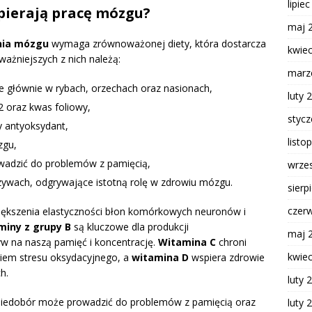
lipie
spierają pracę mózgu?
maj 
nia mózgu
wymaga zrównoważonej diety, która dostarcza
kwie
ażniejszych z nich należą:
marz
e głównie w rybach, orzechach oraz nasionach,
luty 
12 oraz kwas foliowy,
styc
y antyoksydant,
listo
zgu,
wadzić do problemów z pamięcią,
wrze
zywach, odgrywające istotną rolę w zdrowiu mózgu.
sierp
czer
większenia elastyczności błon komórkowych neuronów i
miny z grupy B
są kluczowe dla produkcji
maj 
w na naszą pamięć i koncentrację.
Witamina C
chroni
kwie
iem stresu oksydacyjnego, a
witamina D
wspiera zdrowie
h.
luty 
niedobór może prowadzić do problemów z pamięcią oraz
luty 