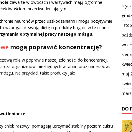
nole
zawarte w owocach i warzywach mają ogromne
styc
łaściwościom przeciwutleniającym.
grud
ochronie neuronów przed uszkodzeniami i mogą pozytywnie
listo
to wzbogacać swoją dietę o produkty bogate w te cenne
rzymania optymalnej pracy naszego mózgu.
paźdz
wrze
owe
mogą poprawić koncentrację?
sierp
czową rolę w poprawie naszej zdolności do koncentracji.
kwie
arcza organizmowi niezbędnych witamin oraz minerałów,
ózgu. Na przykład, takie produkty jak:
maj 
kwie
marz
DO 
iwutleniacze
.
 czy chleb razowy, pomagają utrzymać stabilny poziom cukru