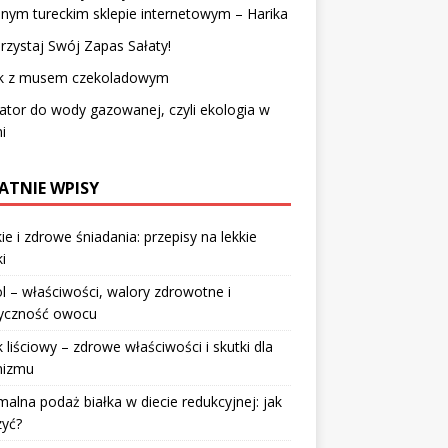
nym tureckim sklepie internetowym – Harika
zystaj Swój Zapas Sałaty!
ik z musem czekoladowym
ator do wody gazowanej, czyli ekologia w
i
ATNIE WPISY
ie i zdrowe śniadania: przepisy na lekkie
i
l – właściwości, walory zdrowotne i
ryczność owocu
 liściowy – zdrowe właściwości i skutki dla
nizmu
alna podaż białka w diecie redukcyjnej: jak
zyć?