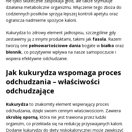
nie tylko skutecznie zaspokaja głód, ale także stymuluje
działania metaboliczne organizmu. Włączenie tego zboża do
codziennych posiłków sprzyja lepszej kontroli apetytu oraz
ogranicza nadmierne spożycie kalorii.
Kukurydza to zdrowy element jadłospisu, szczególnie gdy
zestawimy ją z innymi produktami, takimi jak
fasola
. Razem
tworzą one
pełnowartościowe dania
bogate w
białko
oraz
błonnik
, co pozytywnie wpływa na nasze samopoczucie i
wspiera efektywne odchudzanie.
Jak kukurydza wspomaga proces
odchudzania – właściwości
odchudzające
Kukurydza
to znakomity element wspierający proces
odchudzania, dzięki swoim cennym właściwościom. Zawiera
skrobię oporną
, która nie jest trawiona przez ludzki
organizm, co przekłada się na redukcję przyswajanych kalorii.
Dodanie kukurydzy do diety niskokalorycznej może zwiększyć