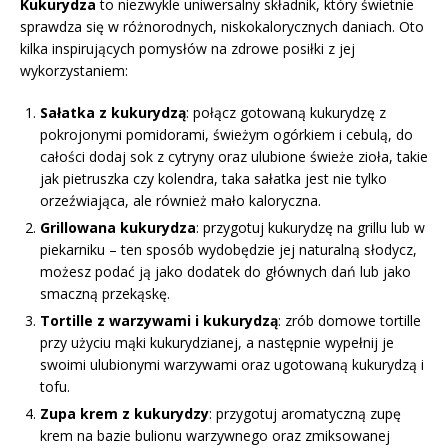
Kukurydza
to niezwykle uniwersalny składnik, który świetnie
sprawdza się w różnorodnych, niskokalorycznych daniach. Oto
kilka inspirujących pomysłów na zdrowe posiłki z jej
wykorzystaniem:
Sałatka z kukurydzą
: połącz gotowaną kukurydzę z
pokrojonymi pomidorami, świeżym ogórkiem i cebulą, do
całości dodaj sok z cytryny oraz ulubione świeże zioła, takie
jak pietruszka czy kolendra, taka sałatka jest nie tylko
orzeźwiająca, ale również mało kaloryczna.
Grillowana kukurydza
: przygotuj kukurydzę na grillu lub w
piekarniku – ten sposób wydobędzie jej naturalną słodycz,
możesz podać ją jako dodatek do głównych dań lub jako
smaczną przekąskę.
Tortille z warzywami i kukurydzą
: zrób domowe tortille
przy użyciu mąki kukurydzianej, a następnie wypełnij je
swoimi ulubionymi warzywami oraz ugotowaną kukurydzą i
tofu.
Zupa krem z kukurydzy
: przygotuj aromatyczną zupę
krem na bazie bulionu warzywnego oraz zmiksowanej