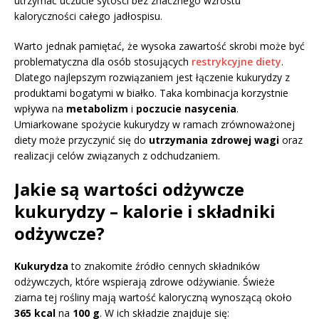
utrzymać uczucie sytości bez znacznego wzrostu
kaloryczności całego jadłospisu.
Warto jednak pamiętać, że wysoka zawartość skrobi może być
problematyczna dla osób stosujących
restrykcyjne diety
.
Dlatego najlepszym rozwiązaniem jest łączenie kukurydzy z
produktami bogatymi w białko. Taka kombinacja korzystnie
wpływa na
metabolizm
i
poczucie nasycenia
.
Umiarkowane spożycie kukurydzy w ramach zrównoważonej
diety może przyczynić się do
utrzymania zdrowej wagi
oraz
realizacji celów związanych z odchudzaniem.
Jakie są wartości odżywcze
kukurydzy – kalorie i składniki
odżywcze?
Kukurydza
to znakomite źródło cennych składników
odżywczych, które wspierają zdrowe odżywianie. Świeże
ziarna tej rośliny mają wartość kaloryczną wynoszącą około
365 kcal
na
100 g
. W ich składzie znajduje się: