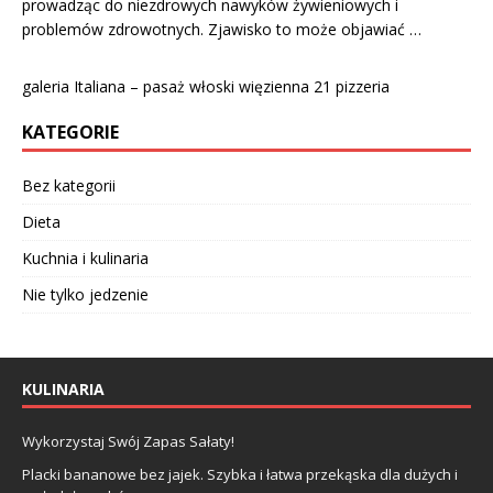
prowadząc do niezdrowych nawyków żywieniowych i
problemów zdrowotnych. Zjawisko to może objawiać …
galeria Italiana – pasaż włoski więzienna 21 pizzeria
KATEGORIE
Bez kategorii
Dieta
Kuchnia i kulinaria
Nie tylko jedzenie
KULINARIA
Wykorzystaj Swój Zapas Sałaty!
Placki bananowe bez jajek. Szybka i łatwa przekąska dla dużych i