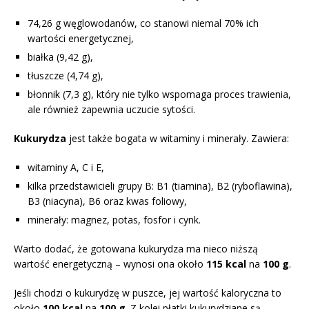
74,26 g węglowodanów, co stanowi niemal 70% ich
wartości energetycznej,
białka (9,42 g),
tłuszcze (4,74 g),
błonnik (7,3 g), który nie tylko wspomaga proces trawienia,
ale również zapewnia uczucie sytości.
Kukurydza
jest także bogata w witaminy i minerały. Zawiera:
witaminy A, C i E,
kilka przedstawicieli grupy B: B1 (tiamina), B2 (ryboflawina),
B3 (niacyna), B6 oraz kwas foliowy,
minerały: magnez, potas, fosfor i cynk.
Warto dodać, że gotowana kukurydza ma nieco niższą
wartość energetyczną – wynosi ona około
115 kcal
na
100 g
.
Jeśli chodzi o kukurydzę w puszce, jej wartość kaloryczna to
około
100 kcal
na
100 g
. Z kolei płatki kukurydziane są