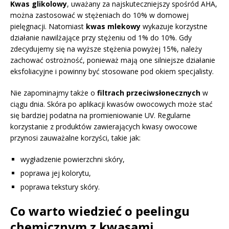
Kwas glikolowy
, uważany za najskuteczniejszy spośród AHA,
można zastosować w stężeniach do 10% w domowej
pielęgnacji. Natomiast
kwas mlekowy
wykazuje korzystne
działanie nawilżające przy stężeniu od 1% do 10%. Gdy
zdecydujemy się na wyższe stężenia powyżej 15%, należy
zachować ostrożność, ponieważ mają one silniejsze działanie
eksfoliacyjne i powinny być stosowane pod okiem specjalisty.
Nie zapominajmy także o
filtrach przeciwsłonecznych
w
ciągu dnia. Skóra po aplikacji kwasów owocowych może stać
się bardziej podatna na promieniowanie UV. Regularne
korzystanie z produktów zawierających kwasy owocowe
przynosi zauważalne korzyści, takie jak:
wygładzenie powierzchni skóry,
poprawa jej kolorytu,
poprawa tekstury skóry.
Co warto wiedzieć o peelingu
chemicznym z kwasami