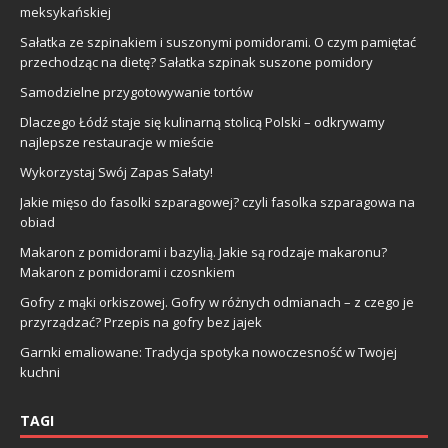
meksykańskiej
Sałatka ze szpinakiem i suszonymi pomidorami. O czym pamiętać
przechodząc na dietę? Sałatka szpinak suszone pomidory
Samodzielne przygotowywanie tortów
Dlaczego Łódź staje się kulinarną stolicą Polski – odkrywamy
najlepsze restauracje w mieście
Wykorzystaj Swój Zapas Sałaty!
Jakie mięso do fasolki szparagowej? czyli fasolka szparagowa na
obiad
Makaron z pomidorami i bazylią. Jakie są rodzaje makaronu?
Makaron z pomidorami i czosnkiem
Gofry z mąki orkiszowej. Gofry w różnych odmianach – z czego je
przyrządzać? Przepis na gofry bez jajek
Garnki emaliowane: Tradycja spotyka nowoczesność w Twojej
kuchni
TAGI