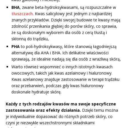
BHA
, zwane beta-hydroksykwasami, są rozpuszczalne w
tłuszczach
. Kwas salicylowy jest jednym z najbardziej
znanych przykładów. Dzięki swojej budowie te kwasy mają
zdolność przenikania głębiej do porów skóry, co sprawia,
że są doskonałym wyborem dla osób z cerą tłustą i
skłonną do trądziku,
PHA
to poli-hydroksykwasy, które stanowią łagodniejszą
alternatywę dla AHA i BHA. Ich delikatne właściwości
sprawiają, że idealnie nadają się dla osób z wrażliwą skórą,
Warto również wspomnieć o innych istotnych kwasach
owocowych, takich jak kwas azelainowy i hialuronowy.
Kwas azelainowy znajduje zastosowanie w terapii trądziku
oraz przebarwień, podczas gdy kwas hialuronowy
doskonale hydratuje skórę.
Każdy z tych rodzajów kwasów ma swoje specyficzne
zastosowania oraz efekty działania.
Dzięki temu można
je indywidualnie dopasować do różnych potrzeb skóry, co
czyni je niezwykle wszechstronnymi składnikami