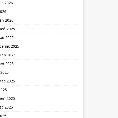
ec 2026
2026
zeń 2026
zień 2025
pad 2025
iernik 2025
sień 2025
ień 2025
c 2025
wiec 2025
2025
cień 2025
ec 2025
2025