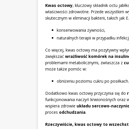
Kwas octowy
, kluczowy składnik octu jabł
właściwości zdrowotne. Przede wszystkim w
skutecznym w eliminacji bakterii, takich jak 
konserwowania żywności,
naturalnych terapii w przypadku infekcji
Co więcej, kwas octowy ma pozytywny wpł
zwiększać
wrażliwość komórek na insulin
problemami metabolicznymi, zwłaszcza z
cu
może także pomóc w:
obniżeniu poziomu cukru po posiłkach.
Dodatkowo kwas octowy przyczynia się do
funkcjonowania naczyń krwionośnych oraz wp
wspiera zdrowie
układu sercowo-naczyn
proces
odchudzania
.
Rzeczywiście, kwas octowy to wszechstr