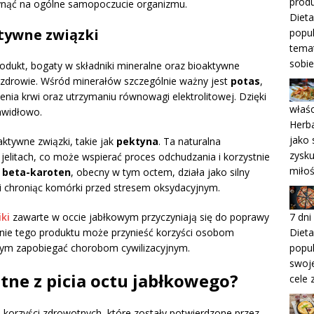
produ
ynąć na ogólne samopoczucie organizmu.
Dieta
ktywne związki
popul
temat
sobie
odukt, bogaty w składniki mineralne oraz bioaktywne
 zdrowie. Wśród minerałów szczególnie ważny jest
potas
,
ienia krwi oraz utrzymaniu równowagi elektrolitowej. Dzięki
właśc
awidłowo.
Herba
jako 
tywne związki, takie jak
pektyna
. Ta naturalna
zysku
 jelitach, co może wspierać proces odchudzania i korzystnie
miło
o
beta-karoten
, obecny w tym octem, działa jako silny
i i chroniąc komórki przed stresem oksydacyjnym.
7 dni
ki
zawarte w occie jabłkowym przyczyniają się do poprawy
Dieta
nie tego produktu może przynieść korzyści osobom
popu
ym zapobiegać chorobom cywilizacyjnym.
swoje
otne z picia octu jabłkowego?
cele 
e korzyści zdrowotnych, które zostały potwierdzone przez