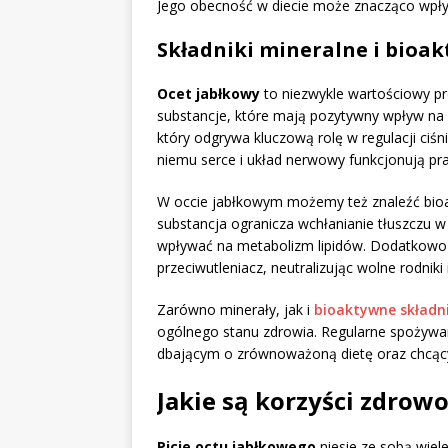
Jego obecność w diecie może znacząco wpł
Składniki mineralne i bioa
Ocet jabłkowy
to niezwykle wartościowy pr
substancje, które mają pozytywny wpływ na
który odgrywa kluczową rolę w regulacji ciśn
niemu serce i układ nerwowy funkcjonują pr
W occie jabłkowym możemy też znaleźć bioak
substancja ogranicza wchłanianie tłuszczu w
wpływać na metabolizm lipidów. Dodatkow
przeciwutleniacz, neutralizując wolne rodnik
Zarówno minerały, jak i
bioaktywne składni
ogólnego stanu zdrowia. Regularne spożywa
dbającym o zrównoważoną dietę oraz chcąc
Jakie są korzyści zdrow
Picie octu jabłkowego
niesie ze sobą wiel