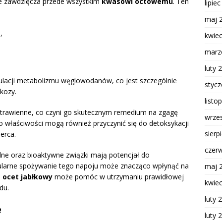
e zawdzięcza przede wszystkim
kwasowi octowemu
. Ten
lipie
maj 
u
,
kwie
marz
luty 
lacji metabolizmu węglowodanów, co jest szczególnie
styc
kozy.
listo
 trawienne, co czyni go skutecznym remedium na zgagę
wrze
o właściwości mogą również przyczynić się do detoksykacji
sierp
erca.
czer
lne oraz bioaktywne związki mają potencjał do
larne spożywanie tego napoju może znacząco wpłynąć na
maj 
,
ocet jabłkowy
może pomóc w utrzymaniu prawidłowej
kwie
du.
luty 
e
luty 