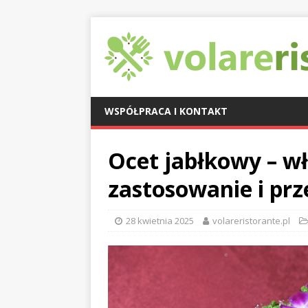
WSPÓŁPRACA I KONTAKT
Ocet jabłkowy – w
zastosowanie i pr
28 kwietnia 2025
volareristorante.pl