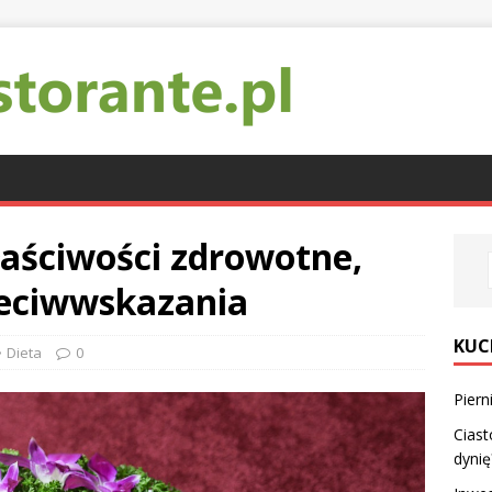
łaściwości zdrowotne,
zeciwwskazania
KUC
Dieta
0
Piern
Ciast
dynię