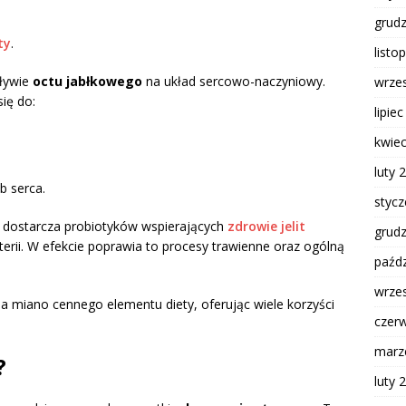
grud
ty
.
listo
ływie
octu jabłkowego
na układ sercowo-naczyniowy.
wrze
ię do:
lipie
kwie
luty 
b serca.
styc
dostarcza probiotyków wspierających
zdrowie jelit
grud
erii. W efekcie poprawia to procesy trawienne oraz ogólną
paźdz
wrze
a miano cennego elementu diety, oferując wiele korzyści
czer
marz
?
luty 