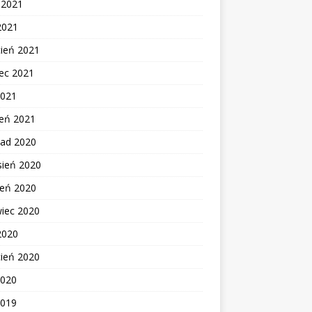
c 2021
2021
cień 2021
ec 2021
2021
zeń 2021
pad 2020
sień 2020
ień 2020
wiec 2020
2020
cień 2020
2020
2019