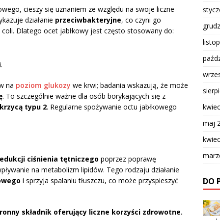
kowego, cieszy się uznaniem ze względu na swoje liczne
styc
ykazuje działanie
przeciwbakteryjne
, co czyni go
grud
E. coli. Dlatego ocet jabłkowy jest często stosowany do:
listo
paźdz
.
wrze
yw na
poziom glukozy
we krwi; badania wskazują, że może
sierp
ę
. To szczególnie ważne dla osób borykających się z
kwie
krzycą typu 2
. Regularne spożywanie octu jabłkowego
maj 
kwie
marz
redukcji ciśnienia tętniczego
poprzez poprawę
ływanie na metabolizm lipidów. Tego rodzaju działanie
DO 
iowego
i sprzyja spalaniu tłuszczu, co może przyspieszyć
onny składnik oferujący liczne korzyści zdrowotne.