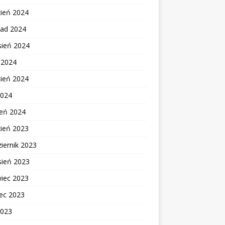
zień 2024
pad 2024
sień 2024
c 2024
cień 2024
2024
zeń 2024
zień 2023
iernik 2023
sień 2023
wiec 2023
ec 2023
2023