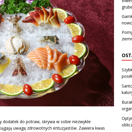
Inwes
grube
Garnk
nowo
Pomys
ziemn
OST
Szybk
posiłk
Santo
kalo
Burak
orga
Optym
ny dodatek do potraw, skrywa w sobie niezwykłe
oblic
yciągają uwagę zdrowotnych entuzjastów. Zawiera kwas