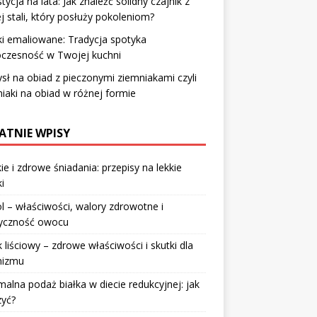
tycja na lata: Jak znaleźć solidny czajnik z
j stali, który posłuży pokoleniom?
i emaliowane: Tradycja spotyka
czesność w Twojej kuchni
ł na obiad z pieczonymi ziemniakami czyli
iaki na obiad w różnej formie
ATNIE WPISY
ie i zdrowe śniadania: przepisy na lekkie
i
l – właściwości, walory zdrowotne i
ryczność owocu
 liściowy – zdrowe właściwości i skutki dla
nizmu
alna podaż białka w diecie redukcyjnej: jak
zyć?