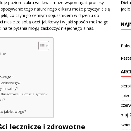
Dieta
eguluje poziom cukru we krwi i może wspomagać procesy
jadło
 spożywanie tego naturalnego eliksiru może przyczynić się
 jelit, co czyni go cennym sojusznikiem w dążeniu do
ci niesie ze sobą ocet jabłkowy i w jaki sposób można go
NAJ
i na te pytania mogą zaskoczyć niejednego z nas.
Pole
otne
Rest
ARC
łkowego?
u jabłkowego?
sierp
i insuliny?
 tłuszczowej i uczucie sytości?
lipie
ze?
czer
tu jabłkowego?
maj 
kwie
ci lecznicze i zdrowotne