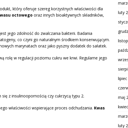
marz
dukt, który oferuje szereg korzystnych właściwości dla
luty 
wasu octowego
oraz innych bioaktywnych składników,
styc
grud
est jego zdolność do zwalczania bakterii. Badania
 patogeny, co czyni go naturalnym środkiem konserwującym.
listo
owych marynatach oraz jako pyszny dodatek do sałatek.
paźdz
ą rolę w regulacji poziomu cukru we krwi. Regularne jego
wrze
sierp
lipie
czer
 się z insulinoopornością czy cukrzycą typu 2.
maj 
kwie
jego właściwości wspierające proces odchudzania.
Kwas
marz
luty 