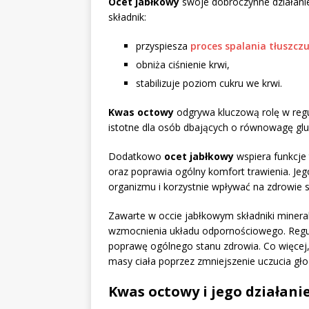
Ocet jabłkowy
swoje dobroczynne działani
składnik:
przyspiesza
proces spalania tłuszcz
obniża ciśnienie krwi,
stabilizuje poziom cukru we krwi.
Kwas octowy
odgrywa kluczową rolę w regu
istotne dla osób dbających o równowagę glu
Dodatkowo
ocet jabłkowy
wspiera funkcje
oraz poprawia ogólny komfort trawienia. Jeg
organizmu i korzystnie wpływać na zdrowie s
Zawarte w occie jabłkowym składniki minera
wzmocnienia układu odpornościowego. Regu
poprawę ogólnego stanu zdrowia. Co więcej
masy ciała poprzez zmniejszenie uczucia gło
Kwas octowy i jego działani