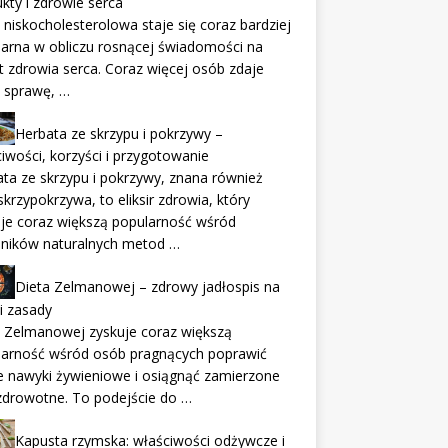
kty i zdrowie serca
 niskocholesterolowa staje się coraz bardziej
arna w obliczu rosnącej świadomości na
 zdrowia serca. Coraz więcej osób zdaje
 sprawę, …
Herbata ze skrzypu i pokrzywy –
iwości, korzyści i przygotowanie
ta ze skrzypu i pokrzywy, znana również
skrzypokrzywa, to eliksir zdrowia, który
je coraz większą popularność wśród
śników naturalnych metod …
Dieta Zelmanowej – zdrowy jadłospis na
 i zasady
 Zelmanowej zyskuje coraz większą
larność wśród osób pragnących poprawić
 nawyki żywieniowe i osiągnąć zamierzone
zdrowotne. To podejście do …
Kapusta rzymska: właściwości odżywcze i