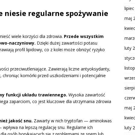
lipie
e niesie regularne spożywanie
maj 
kwie
ieść wiele korzyści dla zdrowia.
Przede wszystkim
marz
cowo-naczyniowy.
Dzięki dużej zawartości potasu
luty 
awiają profil lipidowy, co z kolei może obniżyć ryzyko
styc
listo
ości przeciwutleniające. Zawierają liczne antyoksydanty,
y, chroniąc komórki przed uszkodzeniami i potencjalnie
wrze
sierp
wy funkcji układu trawiennego.
Wysoka zawartość
czer
obiega zaparciom, co jest kluczowe dla utrzymania zdrowia
maj 
kwie
ież jakość snu.
Zawarty w nich tryptofan — aminokwas
— wpływa na lepszą regulację snu. Regularne ich
luty 
dla osób borykających się z problemami ze snem lub