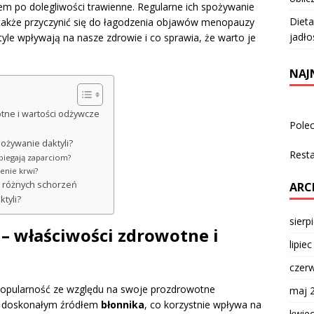
m po dolegliwości trawienne. Regularne ich spożywanie
Dieta
 także przyczynić się do łagodzenia objawów menopauzy
jadło
tyle wpływają na nasze zdrowie i co sprawia, że warto je
NAJ
tne i wartości odżywcze
Pole
pożywanie daktyli?
Rest
obiegają zaparciom?
ienie krwi?
e różnych schorzeń
ARC
tyli?
sierp
– właściwości zdrowotne i
lipie
czer
popularność ze względu na swoje prozdrowotne
maj 
ne doskonałym źródłem
błonnika
, co korzystnie wpływa na
kwie