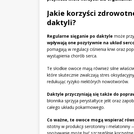
Jakie korzyści zdrowotn
daktyli?
Regularne sięganie po daktyle
może przyn
wpływają one pozytywnie na układ ser
pomagają w regulacji ciśnienia krwi oraz popr
wystąpienia chorób serca.
Te słodkie owoce mają również silne właściw
które skutecznie zwalczają stres oksydacyjn
redukując ryzyko niektórych nowotworów.
Daktyle przyczyniają się także do popra
błonnika sprzyja perystaltyce jelit oraz zap
całego układu pokarmowego.
Co ważne, te owoce mogą wspierać równ
istotny w produkcji serotoniny i melatoniny 
spożywanie może być szczególnie korzystne 