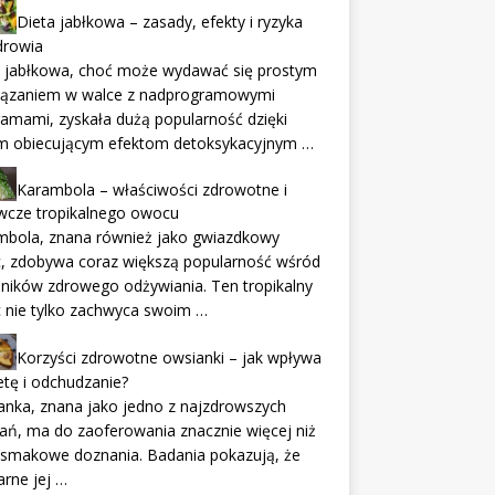
Dieta jabłkowa – zasady, efekty i ryzyka
drowia
a jabłkowa, choć może wydawać się prostym
iązaniem w walce z nadprogramowymi
ramami, zyskała dużą popularność dzięki
m obiecującym efektom detoksykacyjnym …
Karambola – właściwości zdrowotne i
wcze tropikalnego owocu
mbola, znana również jako gwiazdkowy
, zdobywa coraz większą popularność wśród
ników zdrowego odżywiania. Ten tropikalny
 nie tylko zachwyca swoim …
Korzyści zdrowotne owsianki – jak wpływa
etę i odchudzanie?
nka, znana jako jedno z najzdrowszych
ań, ma do zaoferowania znacznie więcej niż
 smakowe doznania. Badania pokazują, że
arne jej …