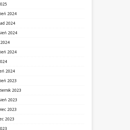
2025
zień 2024
pad 2024
sień 2024
c 2024
cień 2024
2024
zeń 2024
zień 2023
iernik 2023
sień 2023
wiec 2023
ec 2023
2023