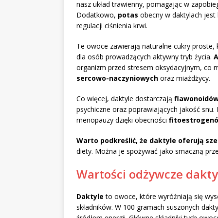
nasz układ trawienny, pomagając w zapobieg
Dodatkowo,
potas
obecny w daktylach jest
regulacji ciśnienia krwi.
Te owoce zawierają naturalne cukry proste, 
dla osób prowadzących aktywny tryb życia.
A
organizm przed stresem oksydacyjnym, co m
sercowo-naczyniowych
oraz miażdżycy.
Co więcej, daktyle dostarczają
flawonoidó
psychiczne oraz poprawiających jakość snu.
menopauzy dzięki obecności
fitoestrogen
Warto podkreślić, że daktyle oferują sz
diety. Można je spożywać jako smaczną prze
Wartości odżywcze dakty
Daktyle
to owoce, które wyróżniają się wys
składników. W 100 gramach suszonych daktyl
źródłem energii. Główne składniki tych owo