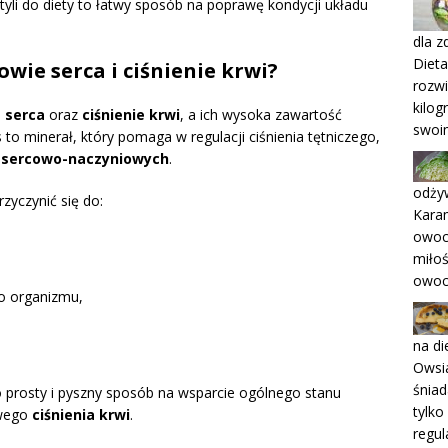
yli do diety to łatwy sposób na poprawę kondycji układu
dla z
Diet
wie serca i ciśnienie krwi?
rozw
kilog
 serca
oraz
ciśnienie krwi
, a ich wysoka zawartość
swoi
o minerał, który pomaga w regulacji ciśnienia tętniczego,
 sercowo-naczyniowych
.
odży
zyczynić się do:
Kara
owoc
,
miłoś
owoc
go organizmu,
na di
Owsia
śniad
o prosty i pyszny sposób na wsparcie ogólnego stanu
tylko
owego
ciśnienia krwi
.
regul