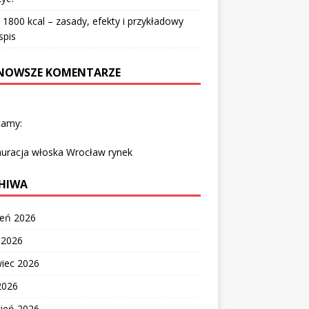
 1800 kcal – zasady, efekty i przykładowy
spis
NOWSZE KOMENTARZE
camy:
auracja włoska Wrocław rynek
HIWA
ień 2026
c 2026
wiec 2026
2026
cień 2026