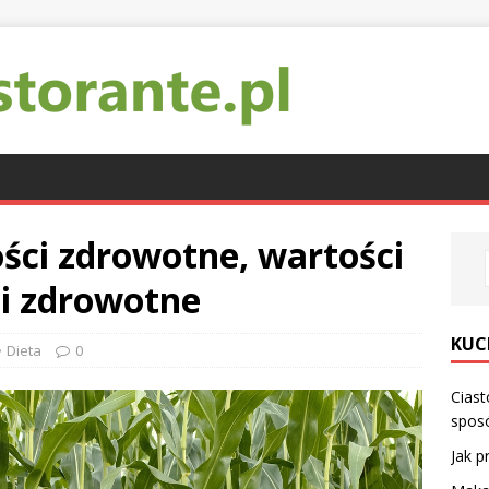
ści zdrowotne, wartości
ci zdrowotne
KUC
Dieta
0
Ciast
spos
Jak p