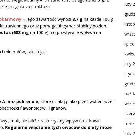
luty 
ie jak glukoza i fruktoza.
grud
pokarmowy
– jego zawartość wynosi
8.7 g
na każde 100 g
listo
adu trawiennego oraz pomaga utrzymać stabilny poziom
potas
(
688 mg
na 100 g), co pozytywnie wpływa na
wrze
lipie
i minerałów, takich jak:
kwie
luty 
styc
grud
paźdz
ę A
oraz
polifenole
, które działają jako przeciwutleniacze i
wrze
obecności flawonoidów i lignanów.
czer
kowy smak, ale także za korzystny wpływ na zdrowie
marz
go.
Regularne włączanie tych owoców do diety może
luty 