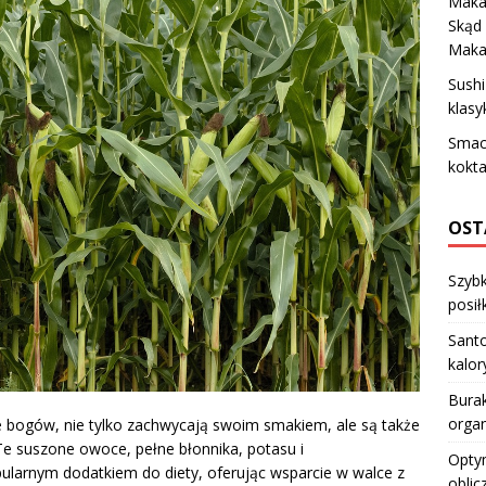
Maka
Skąd 
Maka
Sush
klasy
Smacz
kokt
OST
Szybk
posiłk
Santo
kalo
Burak
orga
ie bogów, nie tylko zachwycają swoim smakiem, ale są także
Te suszone owoce, pełne błonnika, potasu i
Optym
pularnym dodatkiem do diety, oferując wsparcie w walce z
oblic