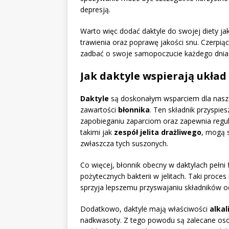
depresją.
Warto więc dodać daktyle do swojej diety ja
trawienia oraz poprawę jakości snu. Czerpi
zadbać o swoje samopoczucie każdego dnia
Jak daktyle wspierają układ
Daktyle
są doskonałym wsparciem dla nasze
zawartości
błonnika
. Ten składnik przyspie
zapobieganiu zaparciom oraz zapewnia regu
takimi jak
zespół jelita drażliwego
, mogą s
zwłaszcza tych suszonych.
Co więcej, błonnik obecny w daktylach pełni
pożytecznych bakterii w jelitach. Taki proc
sprzyja lepszemu przyswajaniu składników 
Dodatkowo, daktyle mają właściwości
alkal
nadkwasoty. Z tego powodu są zalecane oso