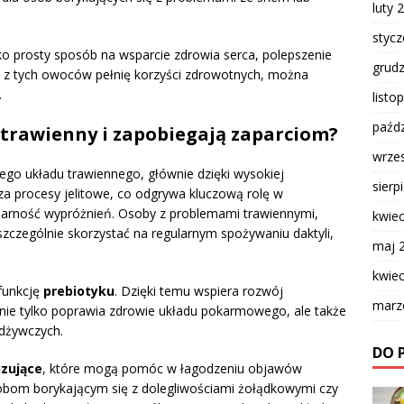
luty 
styc
ko prosty sposób na wsparcie zdrowia serca, polepszenie
grud
ąc z tych owoców pełnię korzyści zdrowotnych, można
.
listo
paźdz
 trawienny i zapobiegają zaparciom?
wrze
go układu trawiennego, głównie dzięki wysokiej
sierp
sza procesy jelitowe, co odgrywa kluczową rolę w
larność wypróżnień. Osoby z problemami trawiennymi,
kwie
zczególnie skorzystać na regularnym spożywaniu daktyli,
maj 
kwie
 funkcję
prebiotyku
. Dzięki temu wspiera rozwój
marz
es nie tylko poprawia zdrowie układu pokarmowego, ale także
odżywczych.
DO 
izujące
, które mogą pomóc w łagodzeniu objawów
bom borykającym się z dolegliwościami żołądkowymi czy