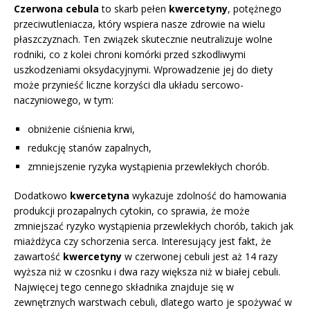
Czerwona cebula
to skarb pełen
kwercetyny
, potężnego
przeciwutleniacza, który wspiera nasze zdrowie na wielu
płaszczyznach. Ten związek skutecznie neutralizuje wolne
rodniki, co z kolei chroni komórki przed szkodliwymi
uszkodzeniami oksydacyjnymi. Wprowadzenie jej do diety
może przynieść liczne korzyści dla układu sercowo-
naczyniowego, w tym:
obniżenie ciśnienia krwi,
redukcję stanów zapalnych,
zmniejszenie ryzyka wystąpienia przewlekłych chorób.
Dodatkowo
kwercetyna
wykazuje zdolność do hamowania
produkcji prozapalnych cytokin, co sprawia, że może
zmniejszać ryzyko wystąpienia przewlekłych chorób, takich jak
miażdżyca czy schorzenia serca. Interesujący jest fakt, że
zawartość
kwercetyny
w czerwonej cebuli jest aż 14 razy
wyższa niż w czosnku i dwa razy większa niż w białej cebuli.
Najwięcej tego cennego składnika znajduje się w
zewnętrznych warstwach cebuli, dlatego warto je spożywać w