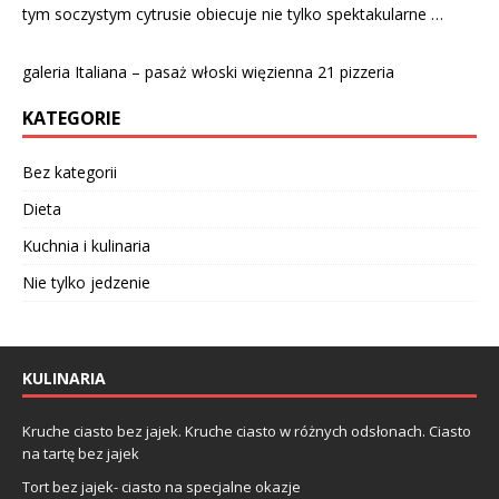
tym soczystym cytrusie obiecuje nie tylko spektakularne …
galeria Italiana – pasaż włoski więzienna 21 pizzeria
KATEGORIE
Bez kategorii
Dieta
Kuchnia i kulinaria
Nie tylko jedzenie
KULINARIA
Kruche ciasto bez jajek. Kruche ciasto w różnych odsłonach. Ciasto
na tartę bez jajek
Tort bez jajek- ciasto na specjalne okazje