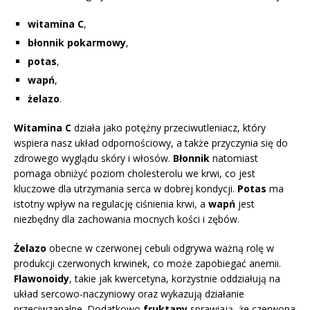
witamina C
,
błonnik pokarmowy
,
potas
,
wapń
,
żelazo
.
Witamina C
działa jako potężny przeciwutleniacz, który
wspiera nasz układ odpornościowy, a także przyczynia się do
zdrowego wyglądu skóry i włosów.
Błonnik
natomiast
pomaga obniżyć poziom cholesterolu we krwi, co jest
kluczowe dla utrzymania serca w dobrej kondycji.
Potas
ma
istotny wpływ na regulację ciśnienia krwi, a
wapń
jest
niezbędny dla zachowania mocnych kości i zębów.
Żelazo
obecne w czerwonej cebuli odgrywa ważną rolę w
produkcji czerwonych krwinek, co może zapobiegać anemii.
Flawonoidy
, takie jak kwercetyna, korzystnie oddziałują na
układ sercowo-naczyniowy oraz wykazują działanie
przeciwzapalne. Dodatkowo
fruktany
sprawiają, że czerwona