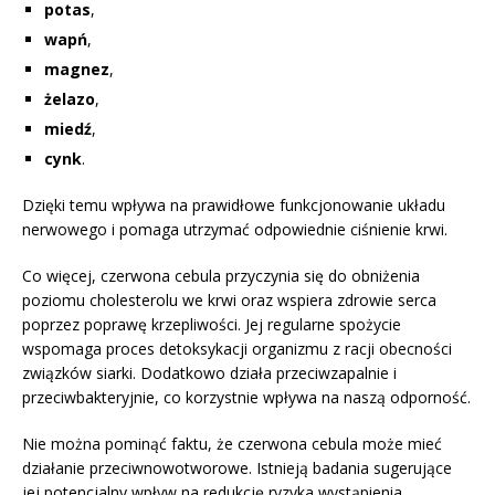
potas
,
wapń
,
magnez
,
żelazo
,
miedź
,
cynk
.
Dzięki temu wpływa na prawidłowe funkcjonowanie układu
nerwowego i pomaga utrzymać odpowiednie ciśnienie krwi.
Co więcej, czerwona cebula przyczynia się do obniżenia
poziomu cholesterolu we krwi oraz wspiera zdrowie serca
poprzez poprawę krzepliwości. Jej regularne spożycie
wspomaga proces detoksykacji organizmu z racji obecności
związków siarki. Dodatkowo działa przeciwzapalnie i
przeciwbakteryjnie, co korzystnie wpływa na naszą odporność.
Nie można pominąć faktu, że czerwona cebula może mieć
działanie przeciwnowotworowe. Istnieją badania sugerujące
jej potencjalny wpływ na redukcję ryzyka wystąpienia