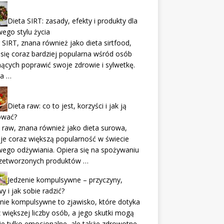
Dieta SIRT: zasady, efekty i produkty dla
ego stylu życia
 SIRT, znana również jako dieta sirtfood,
 się coraz bardziej popularna wśród osób
ących poprawić swoje zdrowie i sylwetkę.
ra …
Dieta raw: co to jest, korzyści i jak ją
ować?
 raw, znana również jako dieta surowa,
je coraz większą popularność w świecie
ego odżywiania. Opiera się na spożywaniu
rzetworzonych produktów …
Jedzenie kompulsywne – przyczyny,
y i jak sobie radzić?
nie kompulsywne to zjawisko, które dotyka
 większej liczby osób, a jego skutki mogą
ie tylko emocjonalne, ale także zdrowotne.