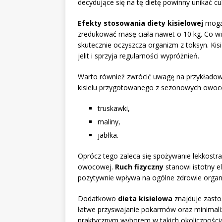
decydujące się na tę dietę powinny unikać c
Efekty stosowania diety kisielowej
mogą 
zredukować masę ciała nawet o 10 kg. Co wię
skutecznie oczyszcza organizm z toksyn. Kis
jelit i sprzyja regularności wypróżnień.
Warto również zwrócić uwagę na przykładow
kisielu przygotowanego z sezonowych owoców
truskawki,
maliny,
jabłka.
Oprócz tego zaleca się spożywanie lekkostraw
owocowej.
Ruch fizyczny
stanowi istotny e
pozytywnie wpływa na ogólne zdrowie organ
Dodatkowo
dieta kisielowa
znajduje zasto
łatwe przyswajanie pokarmów oraz minimali
praktycznym wyborem w takich okoliczności