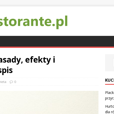
asady, efekty i
spis
KUC
ieta
0
Plack
przyr
Hurt
dla r