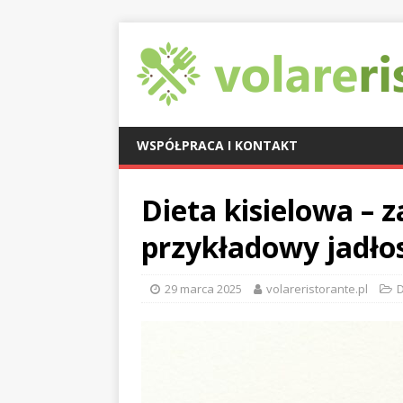
WSPÓŁPRACA I KONTAKT
Dieta kisielowa – z
przykładowy jadło
29 marca 2025
volareristorante.pl
D