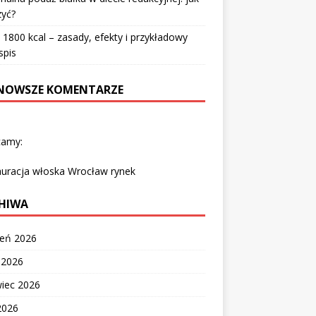
zyć?
 1800 kcal – zasady, efekty i przykładowy
spis
NOWSZE KOMENTARZE
camy:
auracja włoska Wrocław rynek
HIWA
ień 2026
c 2026
wiec 2026
2026