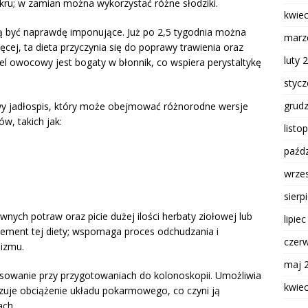
ukru; w zamian można wykorzystać różne słodziki.
kwie
być naprawdę imponujące. Już po 2,5 tygodnia można
marz
cej, ta dieta przyczynia się do poprawy trawienia oraz
luty 
iel owocowy jest bogaty w błonnik, co wspiera perystaltykę
styc
grud
y jadłospis, który może obejmować różnorodne wersje
, takich jak:
listo
paźdz
wrze
sierp
nych potraw oraz picie dużej ilości herbaty ziołowej lub
lipie
lement tej diety; wspomaga proces odchudzania i
czer
izmu.
maj 
sowanie przy przygotowaniach do kolonoskopii. Umożliwia
kwie
zuje obciążenie układu pokarmowego, co czyni ją
ach.