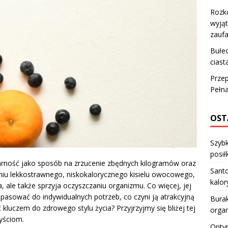
Rozko
wyją
zaufa
Bułec
ciast
Przep
Pełn
OST
Szybk
posiłk
larność jako sposób na zrzucenie zbędnych kilogramów oraz
Santo
u lekkostrawnego, niskokalorycznego kisielu owocowego,
kalo
a, ale także sprzyja oczyszczaniu organizmu. Co więcej, jej
opasować do indywidualnych potrzeb, co czyni ją atrakcyjną
Burak
 kluczem do zdrowego stylu życia? Przyjrzyjmy się bliżej tej
orga
zyściom.
Optym