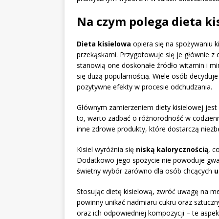
Na czym polega dieta ki
Dieta kisielowa
opiera się na spożywaniu ki
przekąskami. Przygotowuje się je głównie z 
stanowią one doskonałe źródło witamin i mi
się dużą popularnością. Wiele osób decyduje 
pozytywne efekty w procesie odchudzania.
Głównym zamierzeniem diety kisielowej jest
to, warto zadbać o różnorodność w codzienny
inne zdrowe produkty, które dostarczą niezbę
Kisiel wyróżnia się
niską kalorycznością
, c
Dodatkowo jego spożycie nie powoduje gwa
świetny wybór zarówno dla osób chcących
u
Stosując dietę kisielową, zwróć uwagę na 
powinny unikać nadmiaru cukru oraz sztuczn
oraz ich odpowiedniej kompozycji – te aspekt