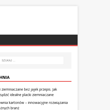
HNIA
i ziemniaczane bez jajek przepis. Jak
ządzić idealne placki ziemniaczane
ownia kartonów – innowacyjne rozwiązania
óżnych branż