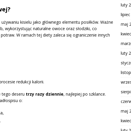
luty 
wej?
lipie
a używaniu kisielu jako głównego elementu posiłków. Ważne
maj 
, wykorzystując naturalne owoce oraz słodziki, co
kwie
potraw. W ramach tej diety zaleca się ograniczenie innych
marz
luty 
styc
listo
ocesie redukcji kalorii.
wrze
sierp
ie tego deseru
trzy razy dziennie
, najlepiej po szklance.
dłospisu o:
czer
maj 
ka,
kwie
.
luty 