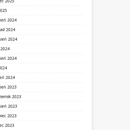
ec 2025
2025
zień 2024
pad 2024
sień 2024
c 2024
cień 2024
2024
zeń 2024
zień 2023
iernik 2023
sień 2023
wiec 2023
ec 2023