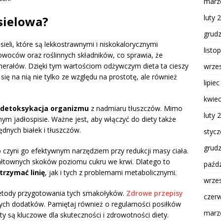
marz
luty 
sielowa?
grud
sieli, które są lekkostrawnymi i niskokalorycznymi
listo
owoców oraz roślinnych składników, co sprawia, że
nerałów. Dzięki tym wartościom odżywczym dieta ta cieszy
wrze
się na nią nie tylko ze względu na prostotę, ale również
lipie
kwie
detoksykacja organizmu
z nadmiaru tłuszczów. Mimo
luty 
m jadłospisie. Ważne jest, aby włączyć do diety także
dnych białek i tłuszczów.
styc
grud
o czyni go efektywnym narzędziem przy redukcji masy ciała.
łtownych skoków poziomu cukru we krwi. Dlatego to
paźdz
trzymać linię
, jak i tych z problemami metabolicznymi.
wrze
metody przygotowania tych smakołyków.
Zdrowe przepisy
czer
ych dodatków. Pamiętaj również o regularności posiłków
marz
y są kluczowe dla skuteczności i zdrowotności diety.