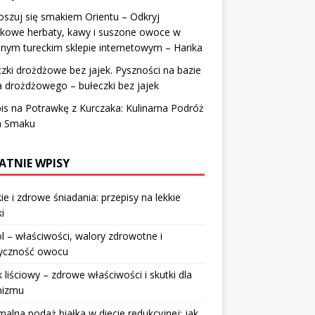
szuj się smakiem Orientu – Odkryj
tkowe herbaty, kawy i suszone owoce w
nym tureckim sklepie internetowym – Harika
zki drożdżowe bez jajek. Pyszności na bazie
a drożdżowego – bułeczki bez jajek
is na Potrawkę z Kurczaka: Kulinarna Podróż
a Smaku
ATNIE WPISY
ie i zdrowe śniadania: przepisy na lekkie
i
l – właściwości, walory zdrowotne i
ryczność owocu
 liściowy – zdrowe właściwości i skutki dla
nizmu
alna podaż białka w diecie redukcyjnej: jak