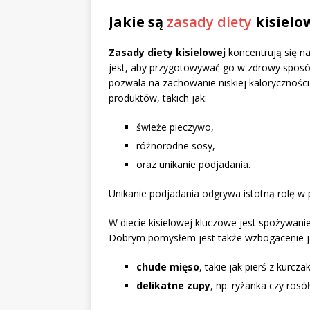
Jakie są
zasady diety
kisielo
Zasady diety kisielowej
koncentrują się n
jest, aby przygotowywać go w zdrowy sposób
pozwala na zachowanie niskiej kaloryczności 
produktów, takich jak:
świeże pieczywo,
różnorodne sosy,
oraz unikanie podjadania.
Unikanie podjadania odgrywa istotną rolę w pr
W diecie kisielowej kluczowe jest spożywan
Dobrym pomysłem jest także wzbogacenie ja
chude mięso
, takie jak pierś z kurcza
delikatne zupy
, np. ryżanka czy rosół