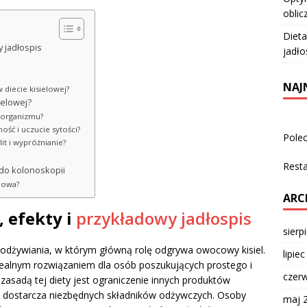
oblic
Dieta
y jadłospis
jadło
NAJ
diecie kisielowej?
ielowej?
 organizmu?
ość i uczucie sytości?
Pole
lit i wypróżnianie?
Rest
 do kolonoskopii
elowa?
ARC
, efekty i
przykładowy jadłospis
sierp
odżywiania, w którym główną rolę odgrywa owocowy kisiel.
lipie
dealnym rozwiązaniem dla osób poszukujących prostego i
czer
asadą tej diety jest ograniczenie innych produktów
óry dostarcza niezbędnych składników odżywczych. Osoby
maj 