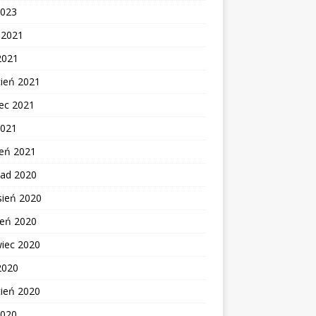
2023
c 2021
2021
cień 2021
ec 2021
2021
zeń 2021
pad 2020
sień 2020
ień 2020
wiec 2020
2020
cień 2020
2020