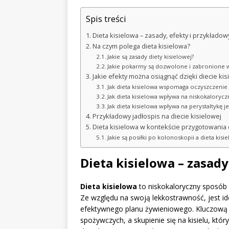
Spis treści
Dieta kisielowa – zasady, efekty i przykładow
Na czym polega dieta kisielowa?
Jakie są zasady diety kisielowej?
Jakie pokarmy są dozwolone i zabronione w 
Jakie efekty można osiągnąć dzięki diecie kis
Jak dieta kisielowa wspomaga oczyszczenie
Jak dieta kisielowa wpływa na niskokaloryczn
Jak dieta kisielowa wpływa na perystaltykę je
Przykładowy jadłospis na diecie kisielowej
Dieta kisielowa w kontekście przygotowania
Jakie są posiłki po kolonoskopii a dieta kisi
Dieta kisielowa – zasady
Dieta kisielowa
to niskokaloryczny sposób 
Ze względu na swoją lekkostrawność, jest i
efektywnego planu żywieniowego. Kluczową z
spożywczych, a skupienie się na kisielu, kt