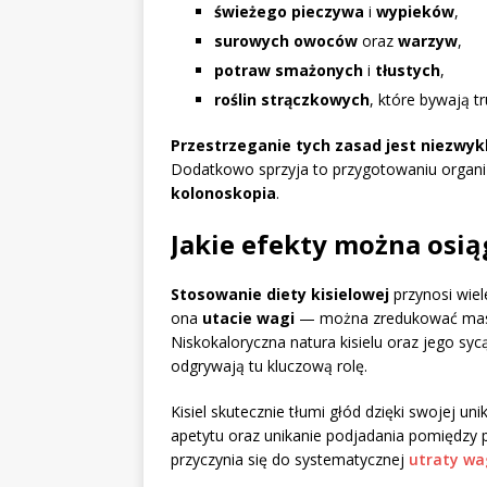
świeżego pieczywa
i
wypieków
,
surowych owoców
oraz
warzyw
,
potraw smażonych
i
tłustych
,
roślin strączkowych
, które bywają t
Przestrzeganie tych zasad jest niezwyk
Dodatkowo sprzyja to przygotowaniu organi
kolonoskopia
.
Jakie efekty można osiąg
Stosowanie diety kisielowej
przynosi wiel
ona
utacie wagi
— można zredukować mas
Niskokaloryczna natura kisielu oraz jego syc
odgrywają tu kluczową rolę.
Kisiel skutecznie tłumi głód dzięki swojej un
apetytu oraz unikanie podjadania pomiędzy po
przyczynia się do systematycznej
utraty wa