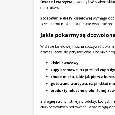
Owoce i warzywa
powinny być stałym skład
minerałów.
Stosowanie diety kisielowej
wymaga odpow
Dzięki temu można skutecznie wspierać proc
Jakie pokarmy są dozwolone 
W diecie kisielowej można spożywać pokarmy 
oraz są łatwe do przyswojenia. Oto kilka prop
kisiel owocowy
,
zupy kremowe
, na przykład
zupa dy
chude mięsa
, takie jak
pierś z kurc
gotowane warzywa
, na przykład
ma
produkty mleczne o obniżonej zawa
Z drugiej strony, istnieją produkty, których
ciężkostrawnych potrawach, które mogą obc