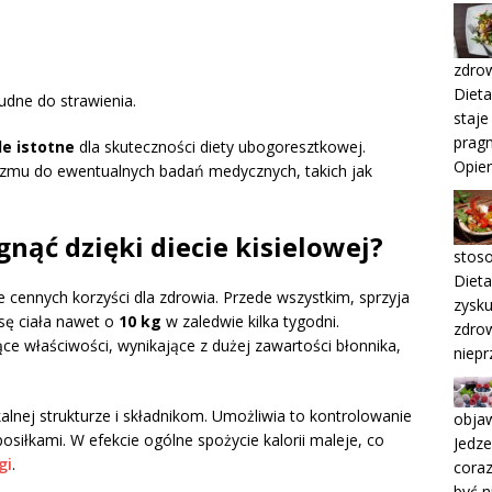
zdrow
Dieta
rudne do strawienia.
staje
pragn
le istotne
dla skuteczności diety ubogoresztkowej.
Opie
zmu do ewentualnych badań medycznych, takich jak
nąć dzięki diecie kisielowej?
stos
Dieta
e cennych korzyści dla zdrowia. Przede wszystkim, sprzyja
zysku
ę ciała nawet o
10 kg
w zaledwie kilka tygodni.
zdrow
ące właściwości, wynikające z dużej zawartości błonnika,
niep
ikalnej strukturze i składnikom. Umożliwia to kontrolowanie
objaw
siłkami. W efekcie ogólne spożycie kalorii maleje, co
Jedze
gi
.
coraz
być n