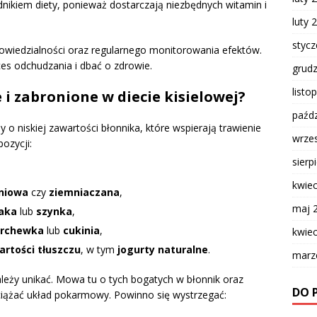
nikiem diety, ponieważ dostarczają niezbędnych witamin i
luty 
styc
iedzialności oraz regularnego monitorowania efektów.
es odchudzania i dbać o zdrowie.
grud
listo
i zabronione w diecie kisielowej?
paźdz
o niskiej zawartości błonnika, które wspierają trawienie
wrze
ozycji:
sierp
kwie
niowa
czy
ziemniaczana
,
maj 
zaka
lub
szynka
,
rchewka
lub
cukinia
,
kwie
rtości tłuszczu
, w tym
jogurty naturalne
.
marz
 należy unikać. Mowa tu o tych bogatych w błonnik oraz
DO 
iążać układ pokarmowy. Powinno się wystrzegać: