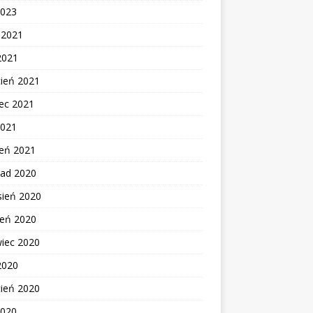
2023
c 2021
2021
cień 2021
ec 2021
2021
zeń 2021
pad 2020
sień 2020
ień 2020
wiec 2020
2020
cień 2020
2020