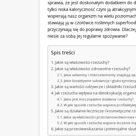
sprawia, że jest doskonałym dodatkiem do die
tylko niska kaloryczność czyni ją atrakcyjny
wspierają nasz organizm na wielu poziomach
stawiają ją w czołówce roślinnych superfood
przyczyniają się do poprawy zdrowia. Dlaczeg
niesie za sobą jej regularne spożywanie?
Spis treści
Jakie są właściwości rzeżuchy?
Jakie są właściwości zdrowotne rzeżuchy?
Jakie witaminy i mikroelementy znajdują się
Jakie bioaktywne substancje i glukozynolan
Jakie są wartości odżywcze i składniki rzeżuc
Jak rzeżucha wpływa na detoksykację organ
Jakie jest moczopędne działanie rzeżuchy?
W jaki sposób rzeżucha wspiera profilaktyk
Jakie są działanie lecznicze i kosmetyczne r
Jakie są właściwości przeciwnowotworowe 
W jaki sposób rzeżucha wspiera leczenie tr
Jakie są przeciwwskazania i potencjalne sku