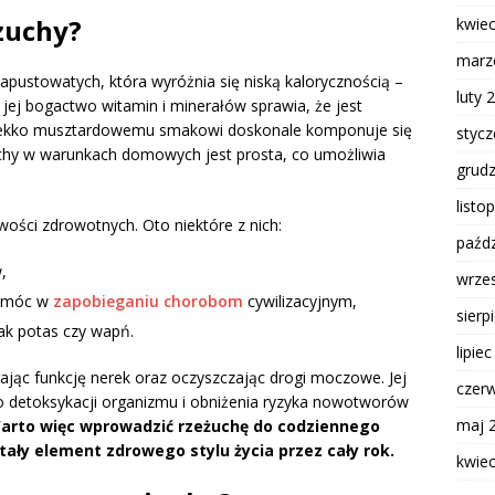
eżuchy?
kwie
marz
kapustowatych, która wyróżnia się niską kalorycznością –
luty 
jej bogactwo witamin i minerałów sprawia, że jest
, lekko musztardowemu smakowi doskonale komponuje się
styc
uchy w warunkach domowych jest prosta, co umożliwia
grud
listo
wości zdrowotnych. Oto niektóre z nich:
paźdz
,
wrze
pomóc w
zapobieganiu chorobom
cywilizacyjnym,
sierp
ak potas czy wapń.
lipie
ając funkcję nerek oraz oczyszczając drogi moczowe. Jej
czer
o detoksykacji organizmu i obniżenia ryzyka nowotworów
maj 
arto więc wprowadzić rzeżuchę do codziennego
 stały element zdrowego stylu życia przez cały rok.
kwie