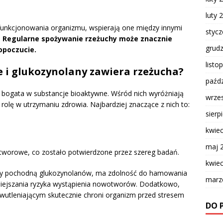
luty 
funkcjonowania organizmu, wspierają one między innymi
styc
.
Regularne spożywanie rzeżuchy może znacznie
grud
opoczucie.
listo
e i glukozynolany zawiera rzeżucha?
paźdz
, bogata w substancje bioaktywne. Wśród nich wyróżniają
wrze
 rolę w utrzymaniu zdrowia. Najbardziej znaczące z nich to:
sierp
kwie
maj 
tworowe, co zostało potwierdzone przez szereg badań.
kwie
cy pochodną glukozynolanów, ma zdolność do hamowania
marz
ejszania ryzyka wystąpienia nowotworów. Dodatkowo,
wutleniającym skutecznie chroni organizm przed stresem
DO 