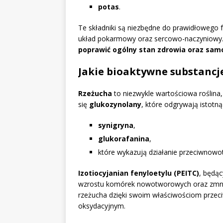
potas
.
Te składniki są niezbędne do prawidłowego 
układ pokarmowy oraz sercowo-naczyniowy
poprawić ogólny stan zdrowia oraz sam
Jakie bioaktywne substancj
Rzeżucha
to niezwykle wartościowa roślina
się
glukozynolany
, które odgrywają istotną
synigryna
,
glukorafanina
,
które wykazują działanie przeciwnowo
Izotiocyjanian fenyloetylu (PEITC)
, będą
wzrostu komórek nowotworowych oraz zmni
rzeżucha dzięki swoim właściwościom przeci
oksydacyjnym.