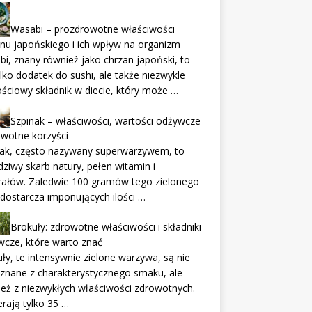
Wasabi – prozdrowotne właściwości
nu japońskiego i ich wpływ na organizm
i, znany również jako chrzan japoński, to
ylko dodatek do sushi, ale także niezwykle
ściowy składnik w diecie, który może …
Szpinak – właściwości, wartości odżywcze
owotne korzyści
nak, często nazywany superwarzywem, to
ziwy skarb natury, pełen witamin i
rałów. Zaledwie 100 gramów tego zielonego
a dostarcza imponujących ilości …
Brokuły: zdrowotne właściwości i składniki
cze, które warto znać
ły, te intensywnie zielone warzywa, są nie
 znane z charakterystycznego smaku, ale
eż z niezwykłych właściwości zdrowotnych.
rają tylko 35 …