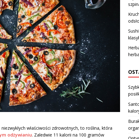
szpi
Kruch
odsło
Sush
klasy
Herba
herba
OST
Szybk
posiłk
Santo
kalo
Burak
orga
niezwykłych właściwości zdrowotnych, to roślina, która
ym odżywianiu
. Zaledwie 11 kalorii na 100 gramów
Optym