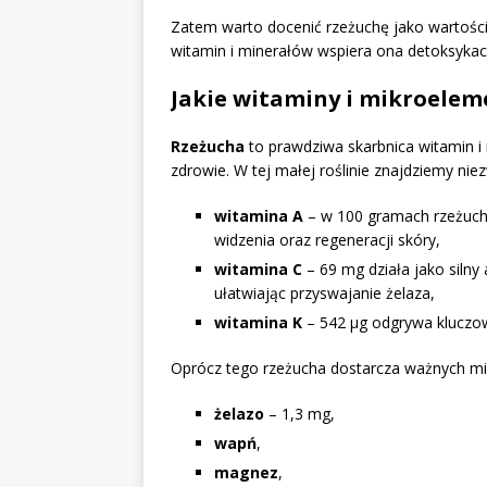
Zatem warto docenić rzeżuchę jako wartośc
witamin i minerałów wspiera ona detoksyka
Jakie witaminy i mikroeleme
Rzeżucha
to prawdziwa skarbnica witamin i
zdrowie. W tej małej roślinie znajdziemy niez
witamina A
– w 100 gramach rzeżuchy
widzenia oraz regeneracji skóry,
witamina C
– 69 mg działa jako silny
ułatwiając przyswajanie żelaza,
witamina K
– 542 µg odgrywa kluczową
Oprócz tego rzeżucha dostarcza ważnych mik
żelazo
– 1,3 mg,
wapń
,
magnez
,