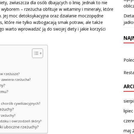
ty, zwłaszcza dla osób dbających o linię. Jednak to nie
oblic
m wyborem – rzeżucha obfituje w witaminy i minerały, które
Dieta
. Jej moc detoksykacyjna oraz działanie moczopędne
jadło
s, które nie tylko wzbogacają smak potraw, ale także
o warto wprowadzić ją do swojej diety i jakie korzyści
NAJ
Pole
Rest
 w rzeżusze?
y zawiera rzeżucha?
hy?
ARC
izmu?
sierp
ę chorób cywilizacyjnych?
zeżuchy?
lipie
rzeżuchy?
czer
ądziku i owrzodzeń skóry?
tki uboczne rzeżuchy?
maj 