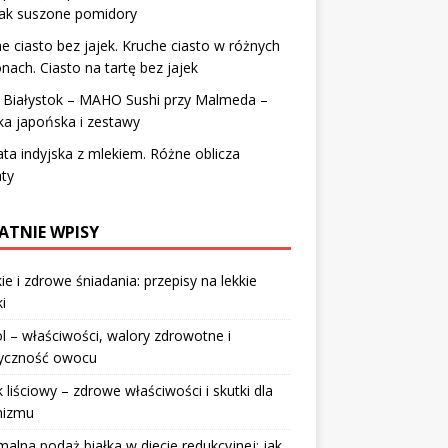
nak suszone pomidory
e ciasto bez jajek. Kruche ciasto w różnych
nach. Ciasto na tartę bez jajek
i Białystok – MAHO Sushi przy Malmeda –
ka japońska i zestawy
ta indyjska z mlekiem. Różne oblicza
ty
ATNIE WPISY
ie i zdrowe śniadania: przepisy na lekkie
i
l – właściwości, walory zdrowotne i
ryczność owocu
 liściowy – zdrowe właściwości i skutki dla
nizmu
alna podaż białka w diecie redukcyjnej: jak