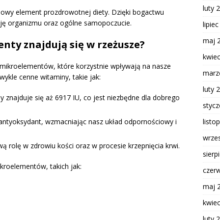
luty 
iowy element prozdrowotnej diety. Dzięki bogactwu
cję organizmu oraz ogólne samopoczucie.
lipie
maj 
nty znajdują się w rzeżusze?
kwie
 mikroelementów, które korzystnie wpływają na nasze
marz
wykle cenne witaminy, takie jak:
luty 
 znajduje się aż 6917 IU, co jest niezbędne dla dobrego
styc
listo
 antyoksydant, wzmacniając nasz układ odpornościowy i
wrze
 rolę w zdrowiu kości oraz w procesie krzepnięcia krwi.
sierp
roelementów, takich jak:
czer
maj 
kwie
luty 