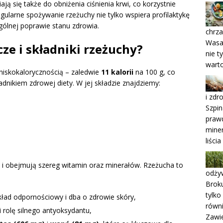
ają się także do obniżenia ciśnienia krwi, co korzystnie
egularne spożywanie rzeżuchy nie tylko wspiera profilaktykę
ólnej poprawie stanu zdrowia.
chrza
Wasab
ze i składniki rzeżuchy?
nie t
warto
 niskokalorycznością – zaledwie
11 kalorii
na 100 g, co
dnikiem zdrowej diety. W jej składzie znajdziemy:
i zdr
Szpi
prawd
mine
liści
e i obejmują szereg witamin oraz minerałów. Rzeżucha to
odżyw
Broku
tylko
układ odpornościowy i dba o zdrowie skóry,
równi
ni rolę silnego antyoksydantu,
Zawie