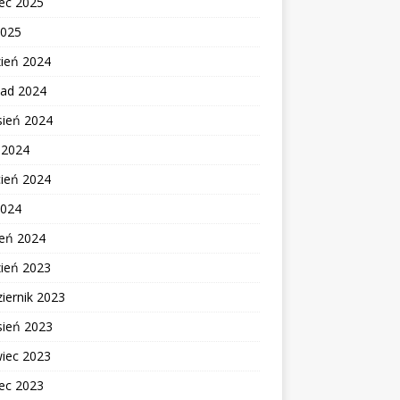
ec 2025
2025
zień 2024
pad 2024
sień 2024
c 2024
cień 2024
2024
zeń 2024
zień 2023
iernik 2023
sień 2023
wiec 2023
ec 2023