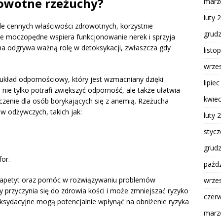
rowotne rzeżuchy?
marz
luty 
iele cennych właściwości zdrowotnych, korzystnie
grud
nie moczopędne wspiera funkcjonowanie nerek i sprzyja
cha odgrywa ważną rolę w detoksykacji, zwłaszcza gdy
listo
wrze
kład odpornościowy, który jest wzmacniany dzięki
lipie
nie tylko potrafi zwiększyć odporność, ale także ułatwia
kwie
czenie dla osób borykających się z anemią. Rzeżucha
ów odżywczych, takich jak:
luty 
styc
grud
or.
paźdz
ć apetyt oraz pomóc w rozwiązywaniu problemów
wrze
y przyczynia się do zdrowia kości i może zmniejszać ryzyko
czer
yoksydacyjne mogą potencjalnie wpłynąć na obniżenie ryzyka
marz