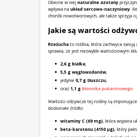
Obecne w niej
naturalne azotany
przyczyni
wpływa na
układ sercowo-naczyniowy
. R
chorób nowotworowych, ale także sprzyja og
Jakie są wartości odżywc
Rzeżucha
to roślina, która zachwyca swoją
sprawia, że jest niezwykle wartościowym skła
2,6 g białka
,
5,5 g węglowodanów
,
jedynie
0,7 g tłuszczu
,
oraz
1,1 g
błonnika pokarmowego
.
Wartości odżywcze tej rośliny są imponując
doskonałe źródło:
witaminy C (69 mg)
, która wspiera 
beta-karotenu (4150 µg)
, który peł