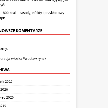
zyć?
 1800 kcal – zasady, efekty i przykładowy
spis
NOWSZE KOMENTARZE
camy:
auracja włoska Wrocław rynek
HIWA
ień 2026
c 2026
wiec 2026
2026