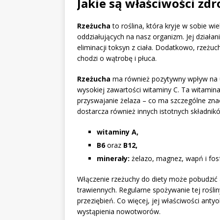
Jakie są właściwości zd
Rzeżucha
to roślina, która kryje w sobie w
oddziałujących na nasz organizm. Jej działa
eliminacji toksyn z ciała. Dodatkowo, rzeżu
chodzi o wątrobę i płuca.
Rzeżucha
ma również pozytywny wpływ na u
wysokiej zawartości witaminy C. Ta witamina 
przyswajanie żelaza – co ma szczególne zna
dostarcza również innych istotnych składnik
witaminy A,
B6
oraz
B12,
minerały:
żelazo, magnez, wapń i fosf
Włączenie rzeżuchy do diety może pobudzi
trawiennych. Regularne spożywanie tej roślin
przeziębień. Co więcej, jej właściwości ant
wystąpienia nowotworów.