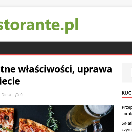
tne właściwości, uprawa
iecie
KUC
Dieta
0
Przep
i pra
Sałat
czym 