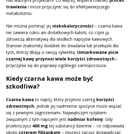
nad ważnymi projektami. Co więcej, wspiera również
proces
trawienia
i może przyczynić się do efektywniejszego
metabolizmu.
Nie można pominąć jej
niskokaloryczności
– czarna kawa
nie zawiera cukru ani dodatkowych kalorii, co czyni ją
zdrowszą alternatywą dla słodkich napojów kawowych.
Stanowi znakomity dodatek do śniadania lub przekąski dla
tych, którzy dbają o swoją sylwetkę.
Umiarkowane picie
czarnej kawy przynosi wiele korzyści zdrowotnych
i
przyczynia się do poprawy ogólnego samopoczucia.
Kiedy czarna kawa może być
szkodliwa?
Czarna kawa
to napój, który przynosi szereg
korzyści
zdrowotnych
, jednak jej nadmierne spożycie może wiązać
się z pewnymi zagrożeniami. Największym ryzykiem
związanym z tym napojem jest
nadmiar kofeiny
. Gdy
przekroczysz
400 mg
tej substancji dziennie – co odpowiada
około
czterem filiżankom
– możesz zacząć doświadczać