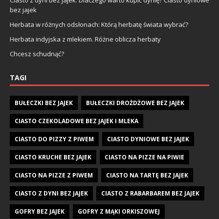
Ciasto z dyni bez jajek. Dlaczego warto kupić dynię? Ciasto dyniowe
bez jajek
Herbata w różnych odsłonach: Którą herbatę świata wybrać?
Herbata indyjska z mlekiem. Różne oblicza herbaty
Chcesz schudnąć?
TAGI
BUŁECZKI BEZ JAJEK
BUŁECZKI DROŻDŻOWE BEZ JAJEK
CIASTO CZEKOLADOWE BEZ JAJEK I MLEKA
CIASTO DO PIZZY Z PIWEM
CIASTO DYNIOWE BEZ JAJEK
CIASTO KRUCHE BEZ JAJEK
CIASTO NA PIZZE NA PIWIE
CIASTO NA PIZZE Z PIWEM
CIASTO NA TARTĘ BEZ JAJEK
CIASTO Z DYNI BEZ JAJEK
CIASTO Z RABARBAREM BEZ JAJEK
GOFRY BEZ JAJEK
GOFRY Z MĄKI ORKISZOWEJ