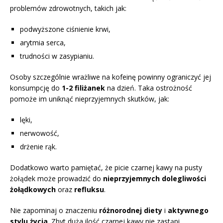
problemów zdrowotnych, takich jak:
podwyższone ciśnienie krwi,
arytmia serca,
trudności w zasypianiu.
Osoby szczególnie wrażliwe na kofeinę powinny ograniczyć jej
konsumpcję do
1-2 filiżanek
na dzień. Taka ostrożność
pomoże im uniknąć nieprzyjemnych skutków, jak:
lęki,
nerwowość,
drżenie rąk.
Dodatkowo warto pamiętać, że picie czarnej kawy na pusty
żołądek może prowadzić do
nieprzyjemnych dolegliwości
żołądkowych
oraz
refluksu
.
Nie zapominaj o znaczeniu
różnorodnej diety
i
aktywnego
stylu życia
. Zbyt duża ilość czarnej kawy nie zastąpi