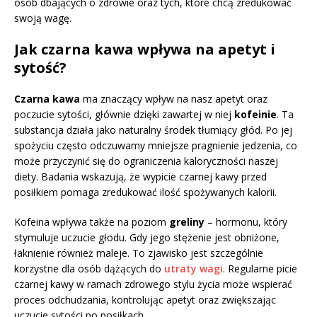
osób dbających o zdrowie oraz tych, które chcą zredukować
swoją wagę.
Jak czarna kawa wpływa na apetyt i
sytość?
Czarna kawa
ma znaczący wpływ na nasz apetyt oraz
poczucie sytości, głównie dzięki zawartej w niej
kofeinie
. Ta
substancja działa jako naturalny środek tłumiący głód. Po jej
spożyciu często odczuwamy mniejsze pragnienie jedzenia, co
może przyczynić się do ograniczenia kaloryczności naszej
diety. Badania wskazują, że wypicie czarnej kawy przed
posiłkiem pomaga zredukować ilość spożywanych kalorii.
Kofeina wpływa także na poziom
greliny
– hormonu, który
stymuluje uczucie głodu. Gdy jego stężenie jest obniżone,
łaknienie również maleje. To zjawisko jest szczególnie
korzystne dla osób dążących do
utraty wagi
. Regularne picie
czarnej kawy w ramach zdrowego stylu życia może wspierać
proces odchudzania, kontrolując apetyt oraz zwiększając
uczucie sytości po posiłkach.