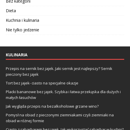
Bez kategorii
Dieta
Kuchnia i kulinaria
Nie tylko jedzenie
KULINARIA
Przepis na sernik bez jajek. Jaki sernik jest najlepszy? Sernik
pieczony bez jajek
Tort bez jajek- ciasto na specjalne okazje
Placki bananowe bez jajek. Szybka i łatwa przekąska dla dużych i
małych łasuchów
Jak wygląda przepis na bezalkoholowe grzane wino?
Pomysł na obiad z pieczonymi ziemniakami czyli ziemniaki na
obiad w różnej formie
Ciasto z rabarbarem bez jajek. Jak wykorzystać rabarbar w kuchni?