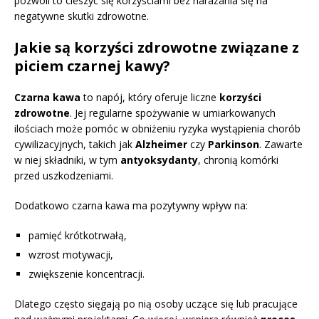
pozwoli to cieszyć się korzyściami bez narażania się na
negatywne skutki zdrowotne.
Jakie są korzyści zdrowotne związane z
piciem czarnej kawy?
Czarna kawa
to napój, który oferuje liczne
korzyści
zdrowotne
. Jej regularne spożywanie w umiarkowanych
ilościach może pomóc w obniżeniu ryzyka wystąpienia chorób
cywilizacyjnych, takich jak
Alzheimer
czy
Parkinson
. Zawarte
w niej składniki, w tym
antyoksydanty
, chronią komórki
przed uszkodzeniami.
Dodatkowo czarna kawa ma pozytywny wpływ na:
pamięć krótkotrwałą,
wzrost motywacji,
zwiększenie koncentracji.
Dlatego często sięgają po nią osoby uczące się lub pracujące