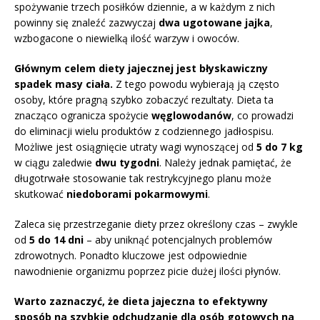
spożywanie trzech posiłków dziennie, a w każdym z nich
powinny się znaleźć zazwyczaj
dwa ugotowane jajka
,
wzbogacone o niewielką ilość warzyw i owoców.
Głównym celem diety jajecznej jest błyskawiczny
spadek masy ciała.
Z tego powodu wybierają ją często
osoby, które pragną szybko zobaczyć rezultaty. Dieta ta
znacząco ogranicza spożycie
węglowodanów
, co prowadzi
do eliminacji wielu produktów z codziennego jadłospisu.
Możliwe jest osiągnięcie utraty wagi wynoszącej od
5 do 7 kg
w ciągu zaledwie
dwu tygodni
. Należy jednak pamiętać, że
długotrwałe stosowanie tak restrykcyjnego planu może
skutkować
niedoborami pokarmowymi
.
Zaleca się przestrzeganie diety przez określony czas – zwykle
od
5 do 14 dni
– aby uniknąć potencjalnych problemów
zdrowotnych. Ponadto kluczowe jest odpowiednie
nawodnienie organizmu poprzez picie dużej ilości płynów.
Warto zaznaczyć, że dieta jajeczna to efektywny
sposób na szybkie odchudzanie dla osób gotowych na