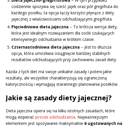
Dieta jajeczno-grejpfrutowa
– W tym przypadku
codziennie spożywa się sześć jajek oraz pół grejpfruta do
każdego posiłku, ta opcja łączy korzyści płynące z diety
jajecznej z właściwościami odchudzającymi grejpfruta.
Pięciodniowa dieta jajeczna
– To krótsza wersja diety,
która jest idealnym rozwiązaniem dla osób szukających
intensywnego odchudzania w krótkim czasie.
Czternastodniowa dieta jajeczna
– Jest to dłuższa
opcja, która umożliwia osiągnięcie bardziej stabilnych
rezultatów odchudzających przy zachowaniu zasad diety.
Każda z tych diet ma swoje unikalne zasady i potencjalne
rezultaty, ale wszystkie charakteryzują się ograniczoną
kalorycznością i wymagają starannego planowania posiłków.
Jakie są zasady diety jajecznej?
Dieta jajeczna opiera się na kilku istotnych zasadach, które
mogą wspierać
proces odchudzania
. Najważniejszym
elementem jest spożywanie maksymalnie
6 ugotowanych na