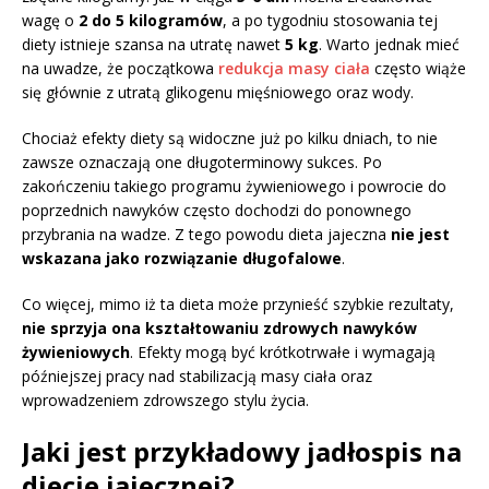
wagę o
2 do 5 kilogramów
, a po tygodniu stosowania tej
diety istnieje szansa na utratę nawet
5 kg
. Warto jednak mieć
na uwadze, że początkowa
redukcja masy ciała
często wiąże
się głównie z utratą glikogenu mięśniowego oraz wody.
Chociaż efekty diety są widoczne już po kilku dniach, to nie
zawsze oznaczają one długoterminowy sukces. Po
zakończeniu takiego programu żywieniowego i powrocie do
poprzednich nawyków często dochodzi do ponownego
przybrania na wadze. Z tego powodu dieta jajeczna
nie jest
wskazana jako rozwiązanie długofalowe
.
Co więcej, mimo iż ta dieta może przynieść szybkie rezultaty,
nie sprzyja ona kształtowaniu zdrowych nawyków
żywieniowych
. Efekty mogą być krótkotrwałe i wymagają
późniejszej pracy nad stabilizacją masy ciała oraz
wprowadzeniem zdrowszego stylu życia.
Jaki jest przykładowy jadłospis na
diecie jajecznej?