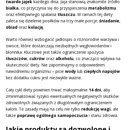
twardo jajek
każdego dnia. Jaja stanowią znakomite źródło
białka
, co przyczynia się do przyspieszenia
metabolizmu
oraz efektywnego spalania
tłuszczu
. W ramach tej diety
zaleca się dzielenie posiłków na trzy małe porcje:
śniadanie
,
obiad
oraz
kolację
.
Warto również wzbogacić jadłospis o różnorodne warzywa i
owoce, które dostarczają niezbędnych węglowodanów i
błonnika. Kluczowe jest także ograniczenie spożycia
tłuszczów
,
cukrów
oraz
alkoholu
, co znacząco wpływa na
skuteczność diety. Nie zapominajmy o odpowiednim
nawodnieniu organizmu – picie
wody
lub
ciepłych napojów
bez dodatku cukru jest niezwykle ważne.
Cały cykl diety powinien trwać maksymalnie
14 dni
, aby
zminimalizować ryzyko ewentualnych negatywnych skutków
zdrowotnych związanych z długotrwałym ograniczeniem
kalorii. Te zasady mają na celu nie tylko
redukcję wagi
, ale
także
poprawę ogólnego samopoczucia
i stanu zdrowia.
Jakie produkty są dozwolone i