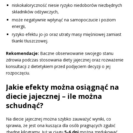
niskokaloryczność niesie ryzyko niedoborów niezbędnych
składników odżywczych,
może negatywnie wpłynąć na samopoczucie i poziom
energii,
ryzyko efektu jo-jo oraz utraty masy mięśniowej zamiast
tkanki tłuszczowej.
Rekomendacje:
Baczne obserwowanie swojego stanu
zdrowia podczas stosowania diety jajecznej oraz rozważenie
konsultacji z dietetykiem przed podjęciem decyzji o jej
rozpoczęciu.
Jakie efekty można osiągnąć na
diecie jajecznej – ile można
schudnąć?
Na diecie jajecznej można szybko zauważyć wyniki, co
sprawia, że jest ona kusząca dla osób pragnących zgubić
zbędne kilogramy. Już w ciągu
5-6 dni
można zredukować