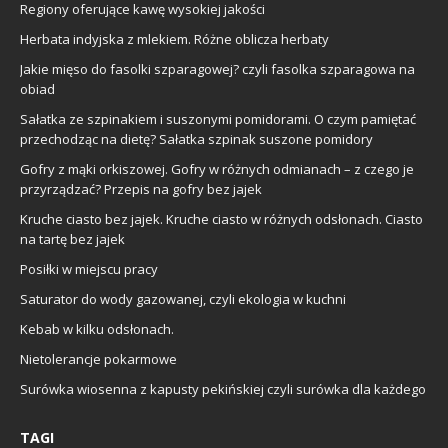
Regiony oferujące kawę wysokiej jakości
Herbata indyjska z mlekiem. Różne oblicza herbaty
Jakie mięso do fasolki szparagowej? czyli fasolka szparagowa na
obiad
Sałatka ze szpinakiem i suszonymi pomidorami. O czym pamiętać
przechodząc na dietę? Sałatka szpinak suszone pomidory
Gofry z mąki orkiszowej. Gofry w różnych odmianach – z czego je
przyrządzać? Przepis na gofry bez jajek
Kruche ciasto bez jajek. Kruche ciasto w różnych odsłonach. Ciasto
na tartę bez jajek
Posiłki w miejscu pracy
Saturator do wody gazowanej, czyli ekologia w kuchni
Kebab w kilku odsłonach.
Nietolerancje pokarmowe
Surówka wiosenna z kapusty pekińskiej czyli surówka dla każdego
TAGI