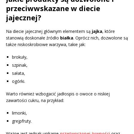
przeciwwskazane w diecie
jajecznej?
Na diecie jajecznej głównym elementem są
jajka
, które
stanowią doskonałe źródło
białka
. Oprócz nich, dozwolone są
także niskoskrobiowe warzywa, takie jak:
brokuły,
szpinak,
sałata,
ogórki.
Warto również wzbogacić jadłospis o owoce o niskiej
zawartości cukru, na przykład:
limonki,
grejpfruty.
Ważne jest jednak unikanie
przetworzonej żywności
oraz