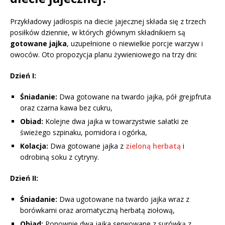
Przykładowy jadłospis na diecie jajecznej składa się z trzech
posiłków dziennie, w których głównym składnikiem są
gotowane jajka
, uzupełnione o niewielkie porcje warzyw i
owoców. Oto propozycja planu żywieniowego na trzy dni:
Dzień I:
Śniadanie:
Dwa gotowane na twardo jajka, pół grejpfruta
oraz czarna kawa bez cukru,
Obiad:
Kolejne dwa jajka w towarzystwie sałatki ze
świeżego szpinaku, pomidora i ogórka,
Kolacja:
Dwa gotowane jajka z
zieloną herbatą
i
odrobiną soku z cytryny.
Dzień II:
Śniadanie:
Dwa ugotowane na twardo jajka wraz z
borówkami oraz aromatyczną herbatą ziołową,
Obiad:
Ponownie dwa jajka serwowane z surówką z