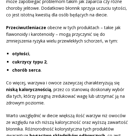
może zapobiegać problemom takim jak zaparcia czy różne
choroby jelitowe. Dodatkowo błonnik sprzyja uczuciu sytości,
co jest istotną kwestią dla osób będących na diecie.
Przeciwutleniacze
obecne w tych produktach – takie jak
flawonoidy i karotenoidy – mogą przyczynić się do
zmniejszenia ryzyka wielu przewlekłych schorzeń, w tym:
otyłości
,
cukrzycy typu 2
,
chorób serca
.
Co więcej, warzywa i owoce zazwyczaj charakteryzują się
niską kalorycznością
, przez co stanowią doskonały wybór
dla tych, którzy pragną zredukować wagę lub utrzymać ją na
zdrowym poziomie.
Warto uwzględnić w diecie większą ilość warzyw niż owoców
ze względu na ich niższą kaloryczność oraz wyższą zawartość
błonnika. Różnorodność kolorystyczna tych produktów
gwarantuje
bogactwo składników odżywczych
, co jest