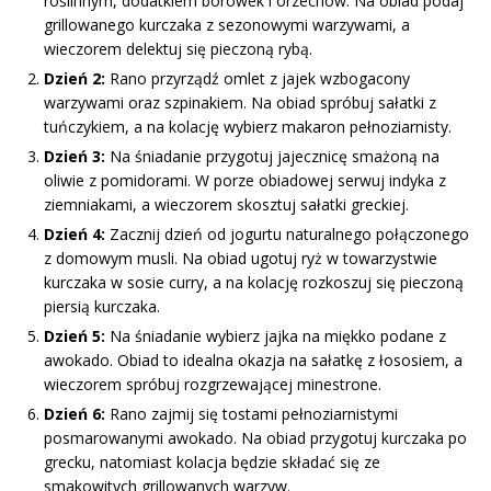
roślinnym, dodatkiem borówek i orzechów. Na obiad podaj
grillowanego kurczaka z sezonowymi warzywami, a
wieczorem delektuj się pieczoną rybą.
Dzień 2:
Rano przyrządź omlet z jajek wzbogacony
warzywami oraz szpinakiem. Na obiad spróbuj sałatki z
tuńczykiem, a na kolację wybierz makaron pełnoziarnisty.
Dzień 3:
Na śniadanie przygotuj jajecznicę smażoną na
oliwie z pomidorami. W porze obiadowej serwuj indyka z
ziemniakami, a wieczorem skosztuj sałatki greckiej.
Dzień 4:
Zacznij dzień od jogurtu naturalnego połączonego
z domowym musli. Na obiad ugotuj ryż w towarzystwie
kurczaka w sosie curry, a na kolację rozkoszuj się pieczoną
piersią kurczaka.
Dzień 5:
Na śniadanie wybierz jajka na miękko podane z
awokado. Obiad to idealna okazja na sałatkę z łososiem, a
wieczorem spróbuj rozgrzewającej minestrone.
Dzień 6:
Rano zajmij się tostami pełnoziarnistymi
posmarowanymi awokado. Na obiad przygotuj kurczaka po
grecku, natomiast kolacja będzie składać się ze
smakowitych grillowanych warzyw.