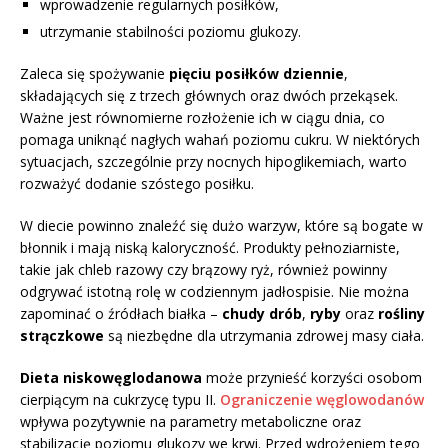
wprowadzenie regularnych posiłków,
utrzymanie stabilności poziomu glukozy.
Zaleca się spożywanie
pięciu posiłków dziennie
,
składających się z trzech głównych oraz dwóch przekąsek.
Ważne jest równomierne rozłożenie ich w ciągu dnia, co
pomaga uniknąć nagłych wahań poziomu cukru. W niektórych
sytuacjach, szczególnie przy nocnych hipoglikemiach, warto
rozważyć dodanie szóstego posiłku.
W diecie powinno znaleźć się dużo warzyw, które są bogate w
błonnik i mają niską kaloryczność. Produkty pełnoziarniste,
takie jak chleb razowy czy brązowy ryż, również powinny
odgrywać istotną rolę w codziennym jadłospisie. Nie można
zapominać o źródłach białka –
chudy drób
,
ryby
oraz
rośliny
strączkowe
są niezbędne dla utrzymania zdrowej masy ciała.
Dieta niskowęglodanowa
może przynieść korzyści osobom
cierpiącym na cukrzycę typu II.
Ograniczenie węglowodanów
wpływa pozytywnie na parametry metaboliczne oraz
stabilizację poziomu glukozy we krwi. Przed wdrożeniem tego