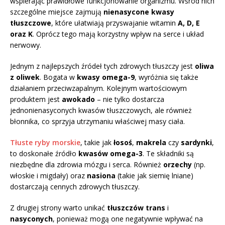
wspierając prawidłowe funkcjonowanie organizmu. Wśród nich
szczególne miejsce zajmują
nienasycone kwasy
tłuszczowe
, które ułatwiają przyswajanie witamin
A, D, E
oraz K
. Oprócz tego mają korzystny wpływ na serce i układ
nerwowy.
Jednym z najlepszych źródeł tych zdrowych tłuszczy jest
oliwa
z oliwek
. Bogata w
kwasy omega-9
, wyróżnia się także
działaniem przeciwzapalnym. Kolejnym wartościowym
produktem jest
awokado
– nie tylko dostarcza
jednonienasyconych kwasów tłuszczowych, ale również
błonnika, co sprzyja utrzymaniu właściwej masy ciała.
Tłuste ryby morskie
, takie jak
łosoś
,
makrela
czy
sardynki
,
to doskonałe źródło
kwasów omega-3
. Te składniki są
niezbędne dla zdrowia mózgu i serca. Również
orzechy
(np.
włoskie i migdały) oraz
nasiona
(takie jak siemię lniane)
dostarczają cennych zdrowych tłuszczy.
Z drugiej strony warto unikać
tłuszczów trans
i
nasyconych
, ponieważ mogą one negatywnie wpływać na