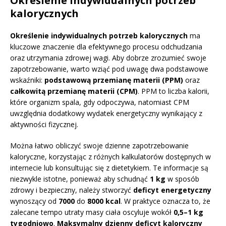
Określenie indywidualnych potrzeb
kalorycznych
Określenie indywidualnych potrzeb kalorycznych
ma
kluczowe znaczenie dla efektywnego procesu odchudzania
oraz utrzymania zdrowej wagi. Aby dobrze zrozumieć swoje
zapotrzebowanie, warto wziąć pod uwagę dwa podstawowe
wskaźniki:
podstawową przemianę materii (PPM)
oraz
całkowitą przemianę materii (CPM)
. PPM to liczba kalorii,
które organizm spala, gdy odpoczywa, natomiast CPM
uwzględnia dodatkowy wydatek energetyczny wynikający z
aktywności fizycznej.
Można łatwo obliczyć swoje dzienne zapotrzebowanie
kaloryczne, korzystając z różnych kalkulatorów dostępnych w
internecie lub konsultując się z dietetykiem. Te informacje są
niezwykle istotne, ponieważ aby schudnąć
1 kg
w sposób
zdrowy i bezpieczny, należy stworzyć
deficyt energetyczny
wynoszący od
7000
do
8000 kcal
. W praktyce oznacza to, że
zalecane tempo utraty masy ciała oscyluje wokół
0,5–1 kg
tygodniowo
.
Maksymalny dzienny deficyt kaloryczny