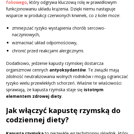
foliowego
, który odgrywa kluczową rolę w prawidłowym
funkcjonowaniu układu krążenia. Dzięki niemu następuje
wsparcie w produkcji czerwonych krwinek, co z kolei może:
zmniejszać ryzyko wystąpienia chorób sercowo-
naczyniowych,
wzmacniać układ odpornościowy,
chronić przed reakcjami alergicznymi.
Dodatkowo, jedzenie kapusty rzymskiej dostarcza
organizmowi cennych
antyoksydantów
. Te związki mają
zdolność neutralizowania wolnych rodników i mogą ograniczać
ryzyko wielu przewlekłych schorzeń. Właśnie te właściwości
sprawiają, że kapusta rzymska staje się
istotnym
elementem zdrowej diety
.
Jak włączyć kapustę rzymską do
codziennej diety?
Kapusta rzymska
to niezwykle wszechstronny składnik, który