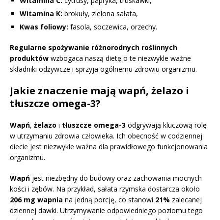
Witamina C:
cytrusy, papryka, truskawki,
Witamina K:
brokuły, zielona sałata,
Kwas foliowy:
fasola, soczewica, orzechy.
Regularne spożywanie różnorodnych roślinnych
produktów
wzbogaca naszą dietę o te niezwykle ważne
składniki odżywcze i sprzyja ogólnemu zdrowiu organizmu.
Jakie znaczenie mają wapń, żelazo i
tłuszcze omega-3?
Wapń
,
żelazo
i
tłuszcze omega-3
odgrywają kluczową rolę
w utrzymaniu zdrowia człowieka. Ich obecność w codziennej
diecie jest niezwykle ważna dla prawidłowego funkcjonowania
organizmu.
Wapń
jest niezbędny do budowy oraz zachowania mocnych
kości i zębów. Na przykład, sałata rzymska dostarcza około
206 mg wapnia
na jedną porcję, co stanowi
21%
zalecanej
dziennej dawki. Utrzymywanie odpowiedniego poziomu tego