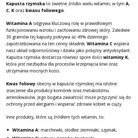
Kapusta rzymska
to świetne źródło wielu witamin, w tym
A
,
C
,
K
oraz
kwasu foliowego
.
Witamina A
odgrywa kluczową rolę w prawidłowym
funkcjonowaniu wzroku i zachowaniu zdrowej skóry. Zaledwie
30 gramów tej kapusty pokrywa aż 49% dziennego
zapotrzebowania na ten cenny składnik.
Witamina C
wspiera
nasz układ odpornościowy i działa jako potężny antyoksydant.
Kapusta rzymska dostarcza również spore ilości
witaminy K
,
która jest niezbędna dla procesów krzepnięcia krwi oraz
utrzymania mocnych kości.
Kwas foliowy
obecny w kapuście rzymskiej ma istotne
znaczenie dla produkcji komórek oraz metabolizmu
aminokwasów. Jego bogata zawartość może przyczynić się do
ochrony przed alergiami i wspierać zdrowie kobiet w ciąży.
Inne produkty, które są źródłem tych witamin, to:
Witamina A:
marchewki, słodkie ziemniaki, szpinak,