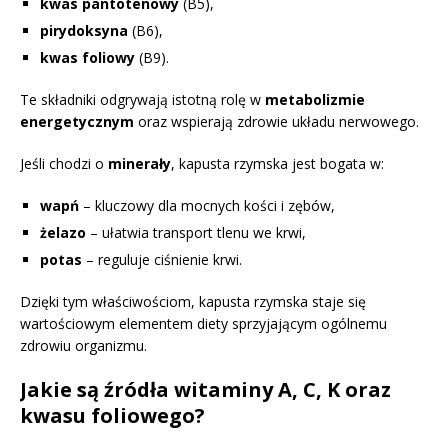
kwas pantotenowy
(B5),
pirydoksyna
(B6),
kwas foliowy
(B9).
Te składniki odgrywają istotną rolę w
metabolizmie
energetycznym
oraz wspierają zdrowie układu nerwowego.
Jeśli chodzi o
minerały
, kapusta rzymska jest bogata w:
wapń
– kluczowy dla mocnych kości i zębów,
żelazo
– ułatwia transport tlenu we krwi,
potas
– reguluje ciśnienie krwi.
Dzięki tym właściwościom, kapusta rzymska staje się
wartościowym elementem diety sprzyjającym ogólnemu
zdrowiu organizmu.
Jakie są źródła witaminy A, C, K oraz
kwasu foliowego?