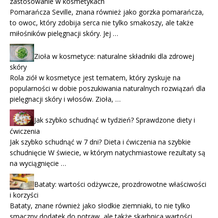
zastosowanie w kosmetykach
Pomarańcza Seville, znana również jako gorzka pomarańcza,
to owoc, który zdobija serca nie tylko smakoszy, ale także
miłośników pielęgnacji skóry. Jej …
Zioła w kosmetyce: naturalne składniki dla zdrowej
skóry
Rola ziół w kosmetyce jest tematem, który zyskuje na
popularności w dobie poszukiwania naturalnych rozwiązań dla
pielęgnacji skóry i włosów. Zioła, …
Jak szybko schudnąć w tydzień? Sprawdzone diety i
ćwiczenia
Jak szybko schudnąć w 7 dni? Dieta i ćwiczenia na szybkie
schudnięcie W świecie, w którym natychmiastowe rezultaty są
na wyciągnięcie …
Bataty: wartości odżywcze, prozdrowotne właściwości
i korzyści
Bataty, znane również jako słodkie ziemniaki, to nie tylko
smaczny dodatek do potraw, ale także skarbnica wartości