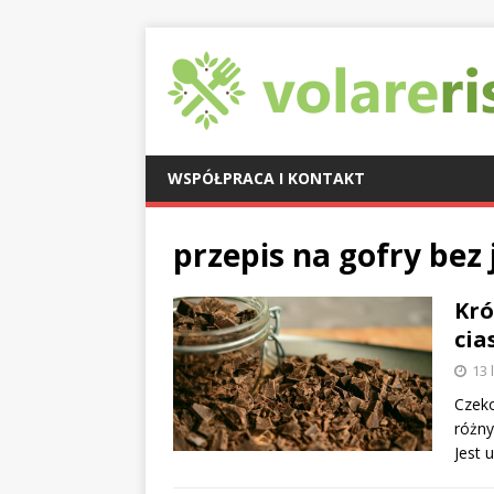
WSPÓŁPRACA I KONTAKT
przepis na gofry bez 
Kró
cia
13 
Czeko
różny
Jest 