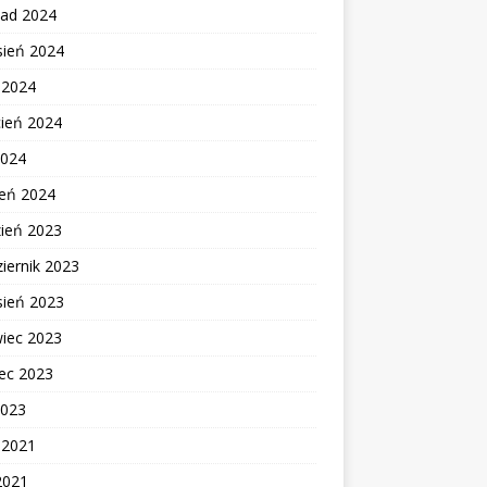
pad 2024
sień 2024
c 2024
cień 2024
2024
zeń 2024
zień 2023
iernik 2023
sień 2023
wiec 2023
ec 2023
2023
c 2021
2021