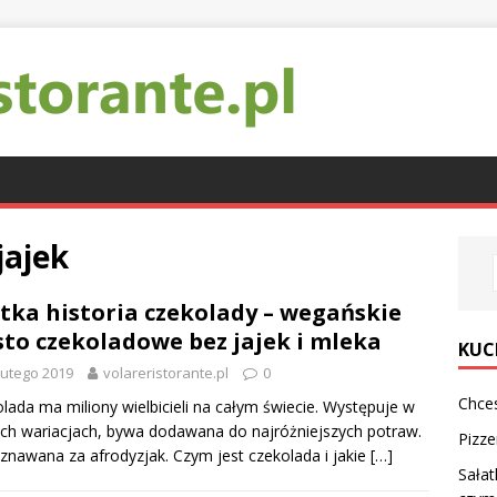
jajek
tka historia czekolady – wegańskie
sto czekoladowe bez jajek i mleka
KUC
lutego 2019
volareristorante.pl
0
Chce
lada ma miliony wielbicieli na całym świecie. Występuje w
ch wariacjach, bywa dodawana do najróżniejszych potraw.
Pizze
uznawana za afrodyzjak. Czym jest czekolada i jakie
[…]
Sałat