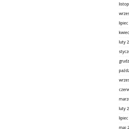
listo
wrze
lipie
kwie
luty 
styc
grud
paźdz
wrze
czer
marz
luty 
lipie
maj 