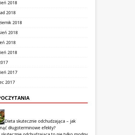
zień 2018
pad 2018
iernik 2018
sień 2018
ień 2018
cień 2018
2017
cień 2017
ec 2017
POCZYTANIA
Dieta skutecznie odchudzająca – jak
gnąć długoterminowe efekty?
 skutecznie odchudzająca to nie tylko modny