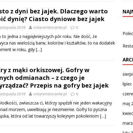
sto z dyni bez jajek. Dlaczego warto
NAJ
ić dynię? Ciasto dyniowe bez jajek
listopada 2018
volareristorante.pl
0
Pole
ń to jedna z najpiękniejszych pór roku. Nie dość, że
yca nas wielością barw, kolorów i kształtów, to na dodatek
Rest
oment w roku, gdy
[…]
ARC
ry z mąki orkiszowej. Gofry w
sierp
nych odmianach – z czego je
lipie
yrządzać? Przepis na gofry bez jajek
czer
listopada 2018
volareristorante.pl
0
słodkości, zwłaszcza ci, którzy spędzili nie jeden wakacyjny
maj 
 nad morzem, uwielbiają je niezmiernie. Gofry to pyszna
kwie
ąska, która od lat towarzyszy kolejnym pokoleniom
[…]
marz
luty 