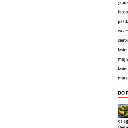
grud
listo
paźdz
wrze
sierp
kwie
maj 
kwie
marz
DO 
osią
Dieta