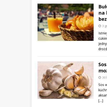
Buł
na 
bez
3 g
Istni
cukie
Jedny
droż
Sos
moż
30 
Sos w
kuchn
aksam
[…]