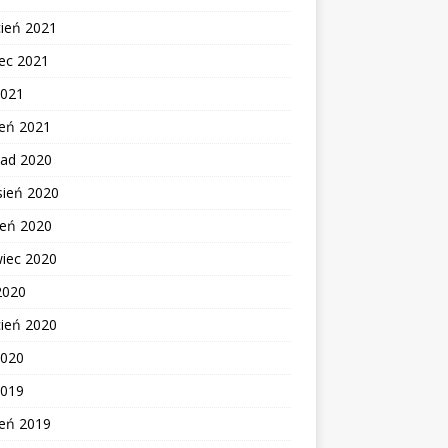
cień 2021
ec 2021
2021
zeń 2021
pad 2020
sień 2020
ień 2020
wiec 2020
2020
cień 2020
2020
2019
zeń 2019