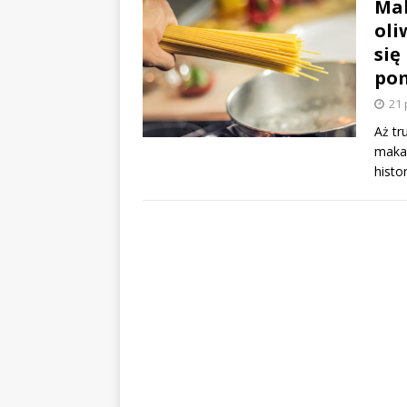
Mak
oli
się
po
21 
Aż tr
makar
histo