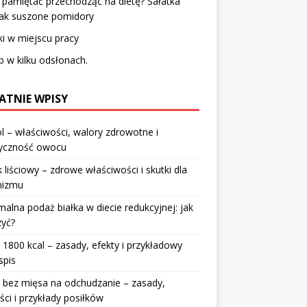
pamiętać przechodząc na dietę? Sałatka
nak suszone pomidory
ki w miejscu pracy
 w kilku odsłonach.
ATNIE WPISY
l – właściwości, walory zdrowotne i
ryczność owocu
 liściowy – zdrowe właściwości i skutki dla
nizmu
alna podaż białka w diecie redukcyjnej: jak
zyć?
 1800 kcal – zasady, efekty i przykładowy
spis
 bez mięsa na odchudzanie – zasady,
ści i przykłady posiłków