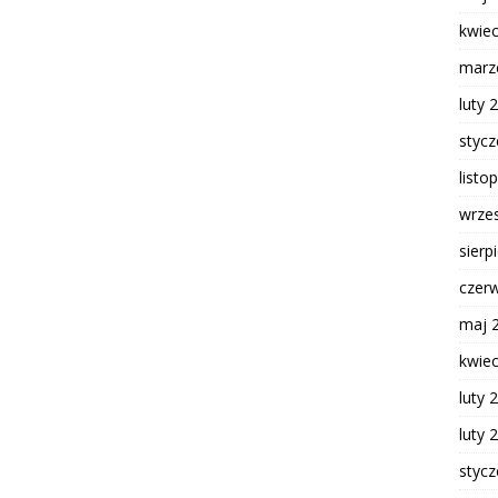
kwie
marz
luty 
styc
listo
wrze
sierp
czer
maj 
kwie
luty 
luty 
styc