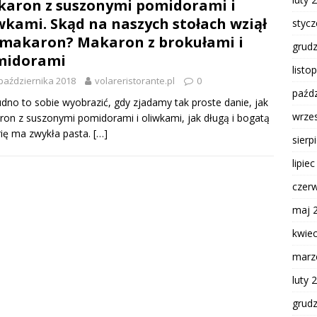
aron z suszonymi pomidorami i
wkami. Skąd na naszych stołach wziął
styc
 makaron? Makaron z brokułami i
grud
midorami
listo
października 2018
volareristorante.pl
0
paźdz
udno to sobie wyobrazić, gdy zjadamy tak proste danie, jak
wrze
on z suszonymi pomidorami i oliwkami, jak długą i bogatą
rię ma zwykła pasta.
[…]
sierp
lipie
czer
maj 
kwie
marz
luty 
grud