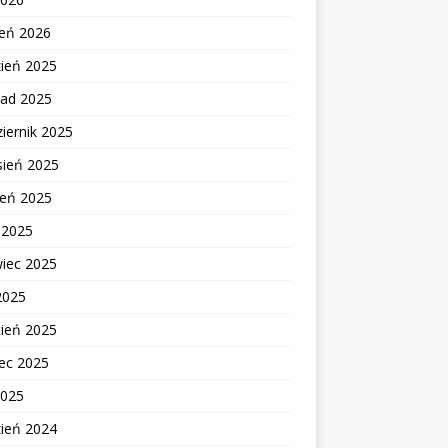
zeń 2026
zień 2025
pad 2025
iernik 2025
sień 2025
ień 2025
c 2025
wiec 2025
2025
cień 2025
ec 2025
2025
zień 2024