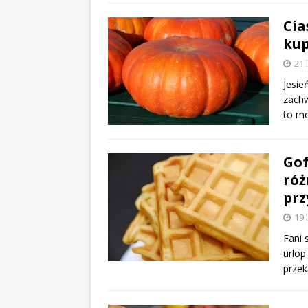
Cia
kup
21 
Jesie
zachw
to m
Gof
róż
prz
19 
Fani 
urlop
przek