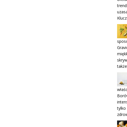
trend
uzasa
Kluc
spos
Gravi
miękk
skryw
takż
właśc
Boró
inten
tylko
zdro