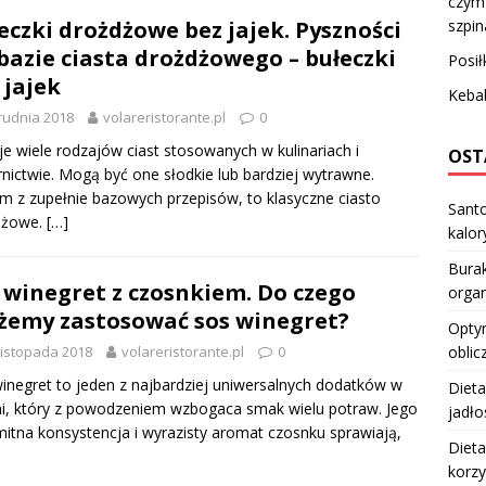
czym 
szpi
eczki drożdżowe bez jajek. Pyszności
bazie ciasta drożdżowego – bułeczki
Posił
 jajek
Kebab
rudnia 2018
volareristorante.pl
0
eje wiele rodzajów ciast stosowanych w kulinariach i
OST
rnictwie. Mogą być one słodkie lub bardziej wytrawne.
m z zupełnie bazowych przepisów, to klasyczne ciasto
Santo
dżowe.
[…]
kalo
Burak
 winegret z czosnkiem. Do czego
orga
emy zastosować sos winegret?
Optym
oblic
listopada 2018
volareristorante.pl
0
inegret to jeden z najbardziej uniwersalnych dodatków w
Dieta
i, który z powodzeniem wzbogaca smak wielu potraw. Jego
jadło
itna konsystencja i wyrazisty aromat czosnku sprawiają,
Dieta
korzy