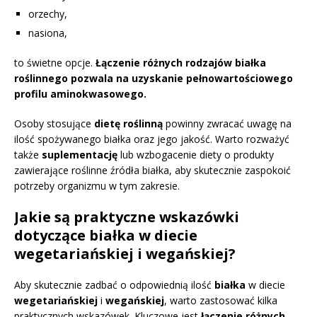
orzechy,
nasiona,
to świetne opcje.
Łączenie różnych rodzajów białka
roślinnego pozwala na uzyskanie pełnowartościowego
profilu aminokwasowego.
Osoby stosujące
dietę roślinną
powinny zwracać uwagę na
ilość spożywanego białka oraz jego jakość. Warto rozważyć
także
suplementację
lub wzbogacenie diety o produkty
zawierające roślinne źródła białka, aby skutecznie zaspokoić
potrzeby organizmu w tym zakresie.
Jakie są praktyczne wskazówki
dotyczące białka w diecie
wegetariańskiej i wegańskiej?
Aby skutecznie zadbać o odpowiednią ilość
białka
w diecie
wegetariańskiej
i
wegańskiej
, warto zastosować kilka
praktycznych wskazówek. Kluczowe jest
łączenie różnych