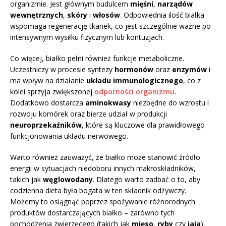
organizmie. Jest głównym budulcem
mięśni
,
narządów
wewnętrznych
,
skóry
i
włosów
. Odpowiednia ilość białka
wspomaga regenerację tkanek, co jest szczególnie ważne po
intensywnym wysiłku fizycznym lub kontuzjach.
Co więcej, białko pełni również funkcje metaboliczne.
Uczestniczy w procesie syntezy
hormonów
oraz
enzymów
i
ma wpływ na działanie
układu immunologicznego
, co z
kolei sprzyja zwiększonej
odporności organizmu
.
Dodatkowo dostarcza
aminokwasy
niezbędne do wzrostu i
rozwoju komórek oraz bierze udział w produkcji
neuroprzekaźników
, które są kluczowe dla prawidłowego
funkcjonowania układu nerwowego.
Warto również zauważyć, że białko może stanowić źródło
energii w sytuacjach niedoboru innych makroskładników,
takich jak
węglowodany
. Dlatego warto zadbać o to, aby
codzienna dieta była bogata w ten składnik odżywczy.
Możemy to osiągnąć poprzez spożywanie różnorodnych
produktów dostarczających białko – zarówno tych
pochodzenia zwierzęcego (takich jak
mięso
,
ryby
czy
jaja
),