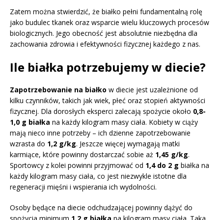
Zatem można stwierdzić, że białko pełni fundamentalną rolę
jako budulec tkanek oraz wsparcie wielu kluczowych procesów
biologicznych. Jego obecność jest absolutnie niezbędna dla
zachowania zdrowia i efektywności fizycznej każdego z nas.
Ile białka potrzebujemy w diecie?
Zapotrzebowanie na białko
w diecie jest uzależnione od
kilku czynników, takich jak wiek, płeć oraz stopień aktywności
fizycznej. Dla dorosłych eksperci zalecają spożycie około
0,8-
1,0 g białka
na każdy kilogram masy ciała. Kobiety w ciąży
mają nieco inne potrzeby – ich dzienne zapotrzebowanie
wzrasta do
1,2 g/kg
. Jeszcze więcej wymagają matki
karmiące, które powinny dostarczać sobie aż
1,45 g/kg
.
Sportowcy z kolei powinni przyjmować od
1,4 do 2 g
białka na
każdy kilogram masy ciała, co jest niezwykle istotne dla
regeneracji mięśni i wspierania ich wydolności.
Osoby będące na diecie odchudzającej powinny dążyć do
spożycia minimum
1,2 g białka
na kilogram masy ciała. Taka