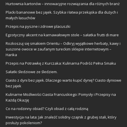
Hurtownia kartonów – innowacyjne rozwiązania dla różnych branż
Placki bananowe bez jajek. Szybka i łatwa przekąska dla dużych i
małych łasuchów
Przepis na pyszne i zdrowe placuszki
Egzotyczny akcent na karnawałowym stole – sałatka frutti di mare
Rozkoszuj się smakiem Orientu – Odkryj wyjątkowe herbaty, kawy i
suszone owoce w zaufanym tureckim sklepie internetowym –
Harika
Przepis na Potrawkę z Kurczaka: Kulinarna Podróż Pełna Smaku
Sałatki śledziowe ze śledziem.
Ciasto z dyni bez jajek. Dlaczego warto kupić dynię? Ciasto dyniowe
bez jajek
Kulinarne Możliwości Ciasta Francuskiego: Pomysły i Przepisy na
Każdą Okazję
Co na rodzinny obiad? Czyli obiad z całą rodziną
Inwestycja na lata: Jak znaleźć solidny czajnik z grubej stali, który
posłuży pokoleniom?