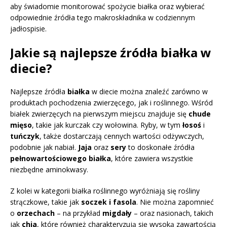
aby świadomie monitorować spożycie białka oraz wybierać
odpowiednie źródła tego makroskładnika w codziennym
jadłospisie.
Jakie są najlepsze źródła białka w
diecie?
Najlepsze źródła
białka
w diecie można znaleźć zarówno w
produktach pochodzenia zwierzęcego, jak i roślinnego. Wśród
białek zwierzęcych na pierwszym miejscu znajduje się
chude
mięso
, takie jak kurczak czy wołowina. Ryby, w tym
łosoś
i
tuńczyk
, także dostarczają cennych wartości odżywczych,
podobnie jak nabiał.
Jaja
oraz
sery
to doskonałe źródła
pełnowartościowego białka
, które zawiera wszystkie
niezbędne aminokwasy.
Z kolei w kategorii białka roślinnego wyróżniają się rośliny
strączkowe, takie jak
soczek i fasola
. Nie można zapomnieć
o
orzechach
– na przykład
migdały
– oraz nasionach, takich
jak
chia
, które również charakteryzują się wysoką zawartością