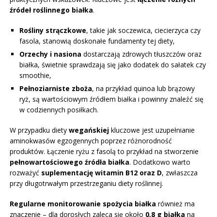
źródeł roślinnego białka
.
Rośliny strączkowe
, takie jak soczewica, ciecierzyca czy
fasola, stanowią doskonałe fundamenty tej diety,
Orzechy i nasiona
dostarczają zdrowych tłuszczów oraz
białka, świetnie sprawdzają się jako dodatek do sałatek czy
smoothie,
Pełnoziarniste zboża
, na przykład quinoa lub brązowy
ryż, są wartościowym źródłem białka i powinny znaleźć się
w codziennych posiłkach.
W przypadku diety
wegańskiej
kluczowe jest uzupełnianie
aminokwasów egzogennych poprzez różnorodność
produktów. Łączenie ryżu z fasolą to przykład na stworzenie
pełnowartościowego źródła białka
. Dodatkowo warto
rozważyć
suplementację witamin B12 oraz D
, zwłaszcza
przy długotrwałym przestrzeganiu diety roślinnej.
Regularne monitorowanie spożycia białka
również ma
znaczenie – dla dorosłych zaleca się około
0,8 g białka
na