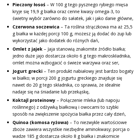
Pieczony łosoś
– W 100 g tego pysznego rybiego mięsa
kryje się 19,9 g białka oraz cenne kwasy omega-3, to
świetny wybór zarówno do sałatek, jak i jako danie główne,
Czerwona soczewica
– Ta roślina strączkowa ma aż 25,5
g białka w każdej porcji 100 g, możesz ją dodać do zup lub
wykorzystać jako dodatek do różnych dań,
Omlet z jajek
– Jaja stanowią znakomite źródło białka;
jedno duże jajo dostarcza około 6 g tego makroskładnika,
omlet można wzbogacić o świeże warzywa oraz ser,
Jogurt grecki
– Ten produkt nabiałowy jest bardzo bogaty
w białko; w porcji 200 g jogurtu greckiego znajduje się
nawet do 20 g tego składnika, co sprawia, że idealnie
nadaje się na śniadanie lub przekąskę,
Koktajl proteinowy
– Połączenie mleka (lub napoju
roślinnego) z odżywką białkową i owocami to szybki
sposób na zwiększenie spożycia białka przez cały dzień,
Quinoa (komosa ryżowa)
– To niezwykle wartościowe
zboże zawiera wszystkie niezbędne aminokwasy; porcja o
wadze 185 g dostarcza około 8 g białka i znakomicie