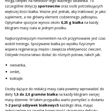
mogą cierpieć na niedobór tego ważnego składnika. To
szczególnie dotyczy
sportowców
oraz osób potrzebujących
większej ilości białka. Ważne jest jednak, aby traktować je jako
suplement, a nie główny element codziennego jadłospisu.
Optymalne spożycie wynosi około
0,25 g białka
na każdy
kilogram masy ciała w jednym posiłku.
Najkorzystniejszym momentem na ich przyjmowanie jest czas
wokół treningu. Spożywanie białka po wysiłku fizycznym
wspiera regenerację mięśni i zwiększa efektywność ćwiczeń.
Odżywki można łatwo dodać do różnych potraw, takich jak:
owsianka,
omlet,
koktajle.
Osoby dążące do redukcji masy ciała powinny wprowadzić do
diety
1,5 do 2,0 gramów białka
na każdy kilogram swojej
masy dziennie. W takim przypadku warto pomyśleć o dodaniu
1-2 porcji odżywek białkowych
każdego dnia, mając
jednocześnie na uwadze konieczność utrzymania deficytu