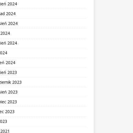
zień 2024
pad 2024
sień 2024
c 2024
cień 2024
2024
zeń 2024
zień 2023
iernik 2023
sień 2023
wiec 2023
ec 2023
2023
c 2021