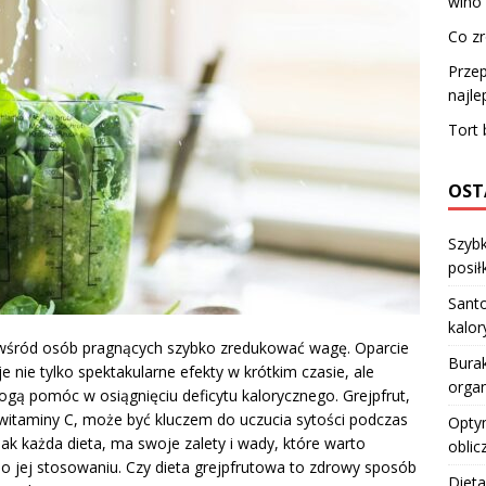
wino
Co zr
Przep
najle
Tort 
OST
Szybk
posiłk
Santo
kalo
i wśród osób pragnących szybko zredukować wagę. Oparcie
Burak
e nie tylko spektakularne efekty w krótkim czasie, ale
orga
gą pomóc w osiągnięciu deficytu kalorycznego. Grejpfrut,
 witaminy C, może być kluczem do uczucia sytości podczas
Optym
ak każda dieta, ma swoje zalety i wady, które warto
oblic
o jej stosowaniu. Czy dieta grejpfrutowa to zdrowy sposób
Dieta