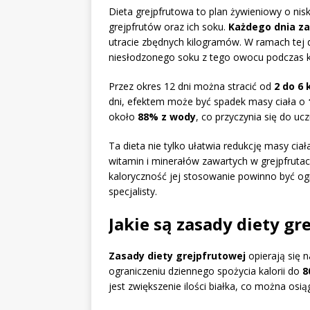
Dieta grejpfrutowa to plan żywieniowy o nis
grejpfrutów oraz ich soku.
Każdego dnia za
utracie zbędnych kilogramów. W ramach tej di
niesłodzonego soku z tego owocu podczas k
Przez okres 12 dni można stracić od
2 do 6
dni, efektem może być spadek masy ciała o
około
88% z wody
, co przyczynia się do ucz
Ta dieta nie tylko ułatwia redukcję masy cia
witamin i minerałów zawartych w grejpfrutac
kaloryczność jej stosowanie powinno być 
specjalisty.
Jakie są zasady diety gr
Zasady diety grejpfrutowej
opierają się n
ograniczeniu dziennego spożycia kalorii do
8
jest zwiększenie ilości białka, co można osi