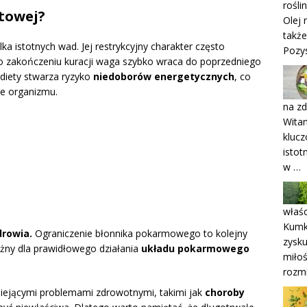
rośli
utowej?
Olej 
także
lka istotnych wad. Jej restrykcyjny charakter często
Pozys
po zakończeniu kuracji waga szybko wraca do poprzedniego
diety stwarza ryzyko
niedoborów energetycznych
, co
e organizmu.
na z
Witam
klucz
istot
w …
właśc
Kumk
drowia.
Ograniczenie błonnika pokarmowego to kolejny
zysku
ażny dla prawidłowego działania
układu pokarmowego
miłoś
rozmi
niejącymi problemami zdrowotnymi, takimi jak
choroby