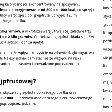
kiej kaloryczności, skoncentrowany na spożywaniu
luty 
leca się przyjmowanie od 800 do 1000 kcal
, co sprzyja
ety warto zjeść pół grejpfruta lub wypić 125 ml
styc
ażdego posiłku.
grud
 kilogramów
, a w krótszej wersji, trwającej zaledwie trzy
listo
1 do 2 kilogramów
. Co ciekawe, grejpfrut składa się aż w
paźdz
ucia sytości i obniża apetyt.
wrze
ła, ale także wpływa korzystnie na zdrowie dzięki bogactwu
sierp
h. Należy jednak pamiętać, że ze względu na niską
ograniczone czasowo i prowadzone pod nadzorem
lipie
czer
ejpfrutowej?
maj 
kwie
a włączeniu grejpfruta do każdego posiłku oraz
00-1000
. Kluczowym aspektem tego planu żywieniowego
marz
ągnąć poprzez jedzenie:
luty 