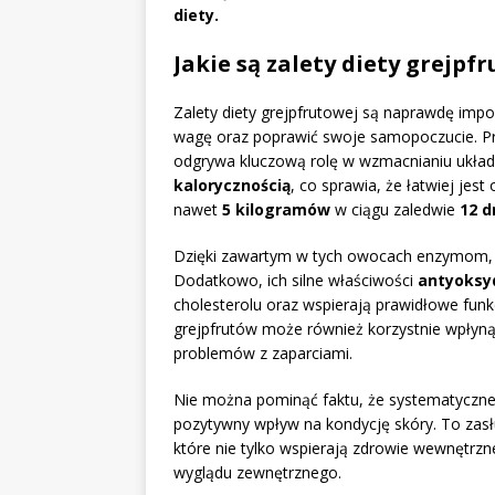
diety.
Jakie są zalety diety grejpf
Zalety diety grejpfrutowej są naprawdę im
wagę oraz poprawić swoje samopoczucie. Prz
odgrywa kluczową rolę w wzmacnianiu układ
kalorycznością
, co sprawia, że łatwiej jes
nawet
5 kilogramów
w ciągu zaledwie
12 d
Dzięki zawartym w tych owocach enzymom,
Dodatkowo, ich silne właściwości
antyoksy
cholesterolu oraz wspierają prawidłowe fu
grejpfrutów może również korzystnie wpłyną
problemów z zaparciami.
Nie można pominąć faktu, że systematyczn
pozytywny wpływ na kondycję skóry. To zas
które nie tylko wspierają zdrowie wewnętrzne
wyglądu zewnętrznego.