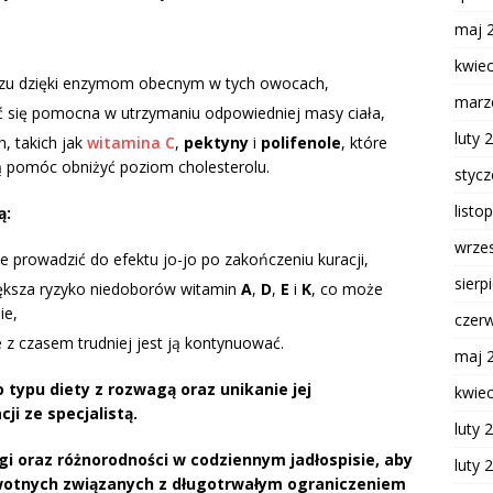
maj 
kwie
zczu dzięki enzymom obecnym w tych owocach,
marz
ć się pomocna w utrzymaniu odpowiedniej masy ciała,
luty 
, takich jak
witamina C
,
pektyny
i
polifenole
, które
 pomóc obniżyć poziom cholesterolu.
styc
listo
ą:
wrze
że prowadzić do efektu jo-jo po zakończeniu kuracji,
sierp
ększa ryzyko niedoborów witamin
A
,
D
,
E
i
K
, co może
ie,
czer
 z czasem trudniej jest ją kontynuować.
maj 
 typu diety z rozwagą oraz unikanie jej
kwie
i ze specjalistą.
luty 
 oraz różnorodności w codziennym jadłospisie, aby
luty 
wotnych związanych z długotrwałym ograniczeniem