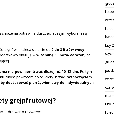
grud
listo
wrze
lipie
 smażenia potraw na tłuszczu; lepszym wyborem są
kwie
luty 
ci płynów – zaleca się picie od
2 do 3 litrów wody
styc
a dodatkowo obfitują w
witaminę C
i
beta-karoten
, co
jącej.
grud
paźdz
ia nie powinien trwać dłużej niż 10-12 dni.
Po tym
entualnym powrotem do tej diety.
Przed rozpoczęciem
wrze
 aby dostosować plan żywieniowy do indywidualnych
czer
marz
iety grejpfrutowej?
luty 
y, które warto rozważyć.
lipie