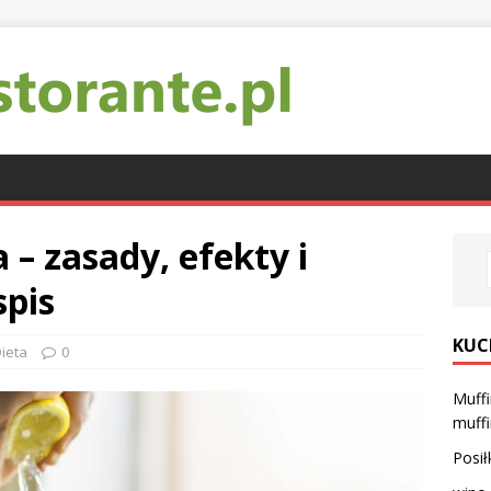
 – zasady, efekty i
spis
KUC
ieta
0
Muffi
muffi
Posił