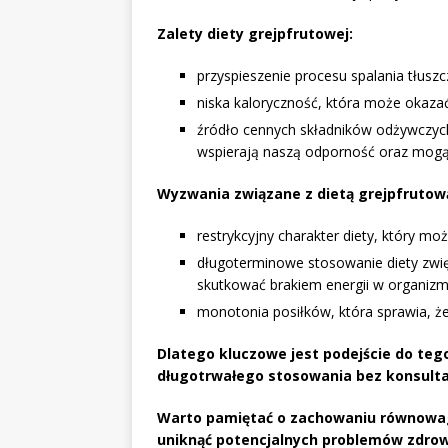
Zalety diety grejpfrutowej:
przyspieszenie procesu spalania tłus
niska kaloryczność, która może okaza
źródło cennych składników odżywczych
wspierają naszą odporność oraz mogą
Wyzwania związane z dietą grejpfrutow
restrykcyjny charakter diety, który mo
długoterminowe stosowanie diety zwi
skutkować brakiem energii w organizm
monotonia posiłków, która sprawia, że
Dlatego kluczowe jest podejście do tego
długotrwałego stosowania bez konsultacj
Warto pamiętać o zachowaniu równowagi
uniknąć potencjalnych problemów zdro