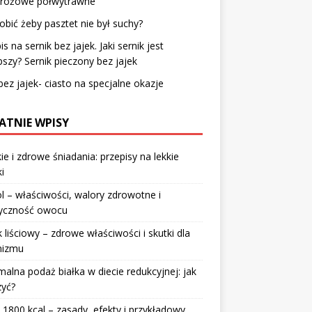
 różowe półwytrawne
obić żeby pasztet nie był suchy?
is na sernik bez jajek. Jaki sernik jest
pszy? Sernik pieczony bez jajek
bez jajek- ciasto na specjalne okazje
ATNIE WPISY
ie i zdrowe śniadania: przepisy na lekkie
i
l – właściwości, walory zdrowotne i
ryczność owocu
 liściowy – zdrowe właściwości i skutki dla
nizmu
alna podaż białka w diecie redukcyjnej: jak
zyć?
 1800 kcal – zasady, efekty i przykładowy