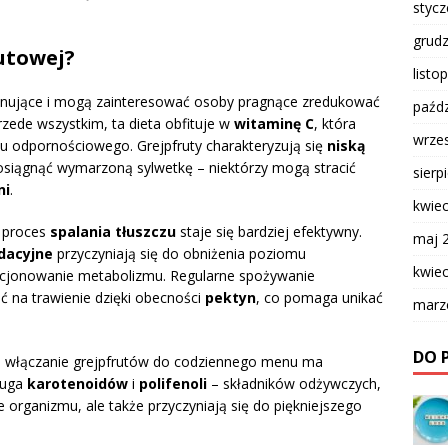
styc
grud
rutowej?
listo
ponujące i mogą zainteresować osoby pragnące zredukować
paźdz
ede wszystkim, ta dieta obfituje w
witaminę C
, która
wrze
u odpornościowego. Grejpfruty charakteryzują się
niską
t osiągnąć wymarzoną sylwetkę – niektórzy mogą stracić
sierp
ni
.
kwie
 proces
spalania tłuszczu
staje się bardziej efektywny.
maj 
dacyjne
przyczyniają się do obniżenia poziomu
kwie
nkcjonowanie metabolizmu. Regularne spożywanie
ć na trawienie dzięki obecności
pektyn
, co pomaga unikać
marz
DO 
e włączanie grejpfrutów do codziennego menu ma
ługa
karotenoidów
i
polifenoli
– składników odżywczych,
 organizmu, ale także przyczyniają się do piękniejszego