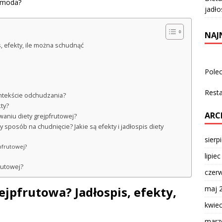
a moda?
jadło
NAJ
, efekty, ile można schudnąć
Pole
Rest
kontekście odchudzania?
kty?
ARC
aniu diety grejpfrutowej?
 sposób na chudnięcie? Jakie są efekty i jadłospis diety
sierp
jpfrutowej?
lipie
rutowej?
czer
maj 
ejpfrutowa? Jadłospis, efekty,
kwie
marz