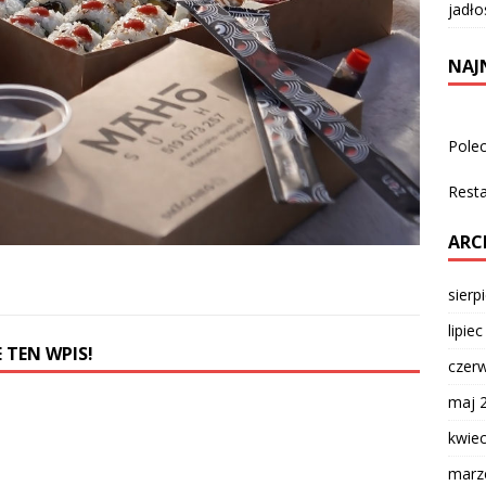
jadło
NAJ
Pole
Rest
ARC
sierp
lipie
 TEN WPIS!
czer
maj 
kwie
marz