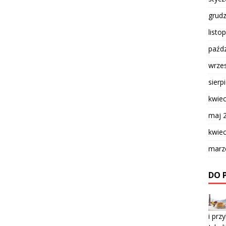
grud
listo
paźdz
wrze
sierp
kwie
maj 
kwie
marz
DO 
i prz