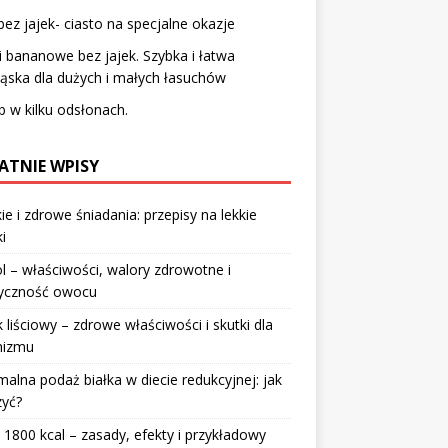
bez jajek- ciasto na specjalne okazje
i bananowe bez jajek. Szybka i łatwa
ąska dla dużych i małych łasuchów
 w kilku odsłonach.
ATNIE WPISY
ie i zdrowe śniadania: przepisy na lekkie
i
l – właściwości, walory zdrowotne i
ryczność owocu
 liściowy – zdrowe właściwości i skutki dla
nizmu
alna podaż białka w diecie redukcyjnej: jak
zyć?
 1800 kcal – zasady, efekty i przykładowy