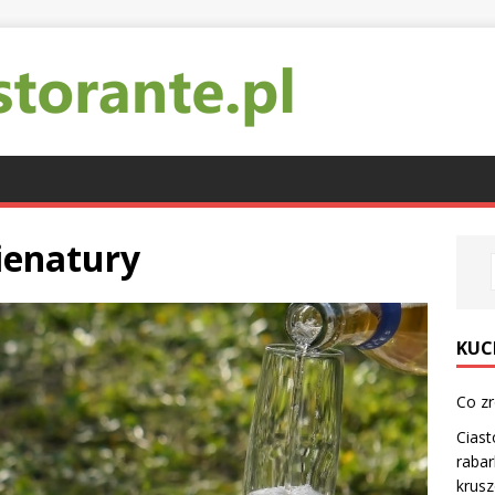
enatury
KUC
Co zr
Ciast
rabar
krus