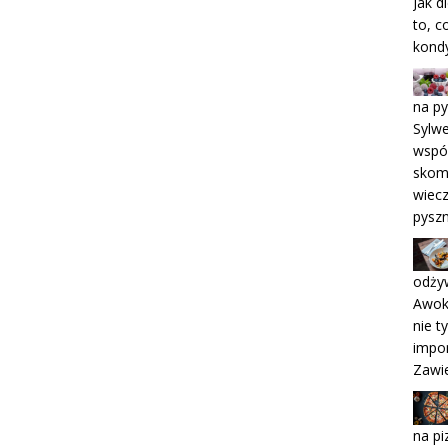
Jak d
to, 
kond
na py
Sylwe
wspó
skom
wiecz
pysz
odżyw
Awoka
nie t
impo
Zawie
na pi