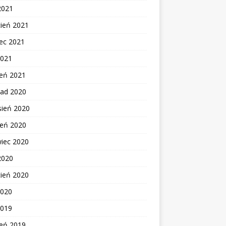
2021
cień 2021
ec 2021
2021
zeń 2021
pad 2020
sień 2020
ień 2020
wiec 2020
2020
cień 2020
2020
2019
zeń 2019