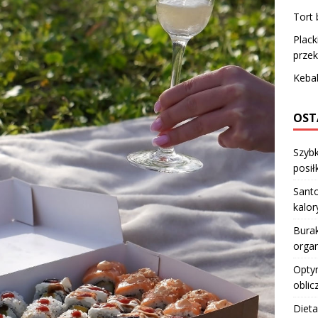
Tort 
Plack
przek
Kebab
OST
Szybk
posiłk
Santo
kalo
Burak
orga
Optym
oblic
Dieta