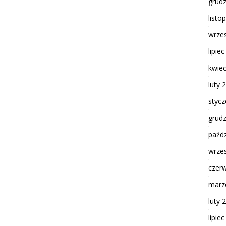
grud
listo
wrze
lipie
kwie
luty 
styc
grud
paźdz
wrze
czer
marz
luty 
lipie