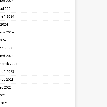
zień 2024
pad 2024
sień 2024
c 2024
cień 2024
2024
zeń 2024
zień 2023
iernik 2023
sień 2023
wiec 2023
ec 2023
2023
c 2021