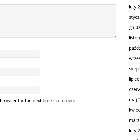
luty 
styc
grud
listo
paźdz
wrze
sierp
lipie
czer
maj 
 browser for the next time I comment.
kwie
marz
luty 