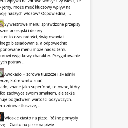
ieta wpływa na zdrowe włosy? Czy wiesz, że
co jemy, może mieć kluczowy wpływ na
ycję naszych włosów? Odpowiednia, …
Sylwestrowe menu: sprawdzone przepisy
szne przekąski i desery
ster to czas radości, świętowania i
lnego biesiadowania, a odpowiednio
ponowane menu może nadać temu
orowi wyjątkowy charakter. Przygotowanie
nych potraw …
Awokado – zdrowe tłuszcze i składniki
cze, które warto znać
do, znane jako superfood, to owoc, który
ylko zachwyca swoim smakiem, ale także
nuje bogactwem wartości odżywczych.
ra zdrowe tłuszcze, …
Włoskie ciasto na pizze. Różne pomysły
zzę – Ciasto na pizze na piwie