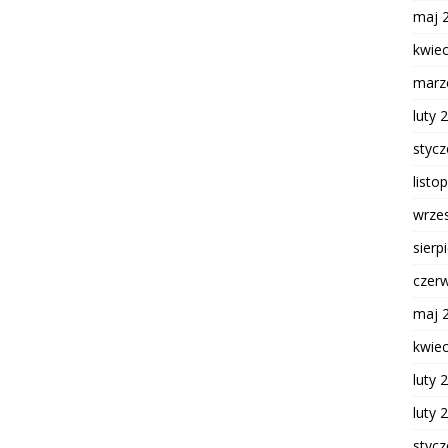
maj 
kwie
marz
luty 
styc
listo
wrze
sierp
czer
maj 
kwie
luty 
luty 
styc