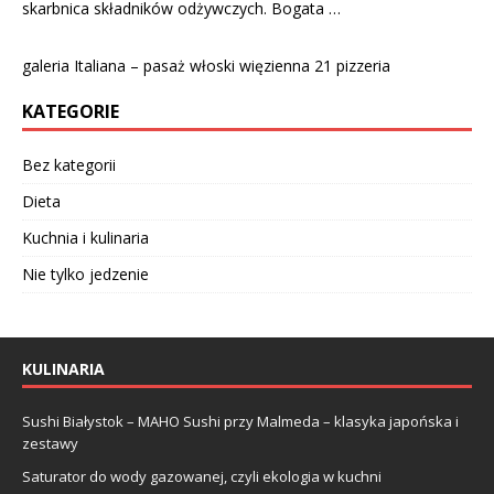
skarbnica składników odżywczych. Bogata …
galeria Italiana – pasaż włoski więzienna 21 pizzeria
KATEGORIE
Bez kategorii
Dieta
Kuchnia i kulinaria
Nie tylko jedzenie
KULINARIA
Sushi Białystok – MAHO Sushi przy Malmeda – klasyka japońska i
zestawy
Saturator do wody gazowanej, czyli ekologia w kuchni