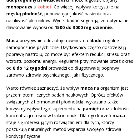
menopauzy
u
kobiet
. Co więcej, wpływa korzystnie na
męską płodność
, poprawiając jakość nasienia oraz
ruchliwość plemników. Wyniki badań sugerują, że optymalne
dawkowanie wynosi od
1500 do 3000 mg dziennie
.
Maca
pozytywnie oddziałuje również na
libido
i ogólne
samopoczucie psychiczne. Użytkownicy często dostrzegają
poprawę nastroju, co może być efektem redukcji stresu oraz
wzrostu poziomu energii. Regularne przyjmowanie przez okres
od
8 do 12 tygodni
prowadzi do długotrwałej poprawy
zarówno zdrowia psychicznego, jak i fizycznego.
Warto również zaznaczyć, że wpływ
maca
na organizm jest
przedmiotem licznych badań naukowych. Oprócz efektów
związanych z hormonami i płodnością, wykazano także
korzystny wpływ tego suplementu na
pamięć
oraz zdolności
koncentracji u osób w trakcie nauki. Dlatego korzeń
maca
staje się interesującym rozwiązaniem dla tych, którzy
poszukują naturalnych metod wsparcia swojego zdrowia i
kondycji fizycznej.