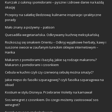
Kurczak z cukinią i pomidorami – pyszne i zdrowe danie na każdą
okazję
Przepisy na sałatkę śledziową: kulinarne inspiracje i praktyczne
porady
Mało znany a pożywny – patison
Quesadilla wegetariańska. Odkrywamy kuchnię meksykańską
Rozkoszuj się smakiem Orientu – Odkryj wyjątkowe herbaty, kawy i
suszone owoce w zaufanym tureckim sklepie internetowym –
Harika
Makaron z pomidorami i bazylią. Jakie są rodzaje makaronu?
Makaron z pomidorami i czosnkiem
Cebula w kuchni czyli czy czerwoną cebulę można smażyć?
Jakie mięso do fasolki szparagowej? czyli fasolka szparagowa na
obiad
Kostium w stylu Disneya. Przebranie Violetty na karnawał
Sos winegret z czosnkiem. Do czego możemy zastosować sos
winegret?