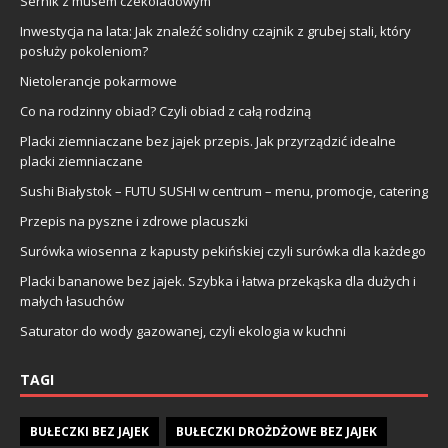
Sernik z musem czekoladowym
Inwestycja na lata: Jak znaleźć solidny czajnik z grubej stali, który
posłuży pokoleniom?
Nietolerancje pokarmowe
Co na rodzinny obiad? Czyli obiad z całą rodziną
Placki ziemniaczane bez jajek przepis. Jak przyrządzić idealne
placki ziemniaczane
Sushi Białystok – FUTU SUSHI w centrum – menu, promocje, catering
Przepis na pyszne i zdrowe placuszki
Surówka wiosenna z kapusty pekińskiej czyli surówka dla każdego
Placki bananowe bez jajek. Szybka i łatwa przekąska dla dużych i
małych łasuchów
Saturator do wody gazowanej, czyli ekologia w kuchni
TAGI
BUŁECZKI BEZ JAJEK
BUŁECZKI DROŻDŻOWE BEZ JAJEK