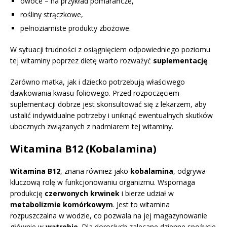
owoce – na przykład pomarańcze,
rośliny strączkowe,
pełnoziarniste produkty zbożowe.
W sytuacji trudności z osiągnięciem odpowiedniego poziomu
tej witaminy poprzez dietę warto rozważyć
suplementację
.
Zarówno matka, jak i dziecko potrzebują właściwego
dawkowania kwasu foliowego. Przed rozpoczęciem
suplementacji dobrze jest skonsultować się z lekarzem, aby
ustalić indywidualne potrzeby i uniknąć ewentualnych skutków
ubocznych związanych z nadmiarem tej witaminy.
Witamina B12 (Kobalamina)
Witamina B12
, znana również jako
kobalamina
, odgrywa
kluczową rolę w funkcjonowaniu organizmu. Wspomaga
produkcję
czerwonych krwinek
i bierze udział w
metabolizmie komórkowym
. Jest to witamina
rozpuszczalna w wodzie, co pozwala na jej magazynowanie
głównie w
wątrobie
. Dla dorosłych zalecane dzienne spożycie