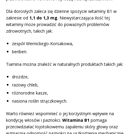
Dla dorosłych zaleca się dzienne spożycie witaminy B1 w
zakresie od
1,1 do 1,3 mg
. Niewystarczająca ilość tej
witaminy może prowadzić do poważnych problemów
zdrowotnych, takich jak:
zespół Wernickego-Korsakowa,
beriberi.
Tiamina można znaleźć w naturalnych produktach takich jak:
drożdże,
razowy chleb,
różnorodne kasze,
nasiona roślin strączkowych.
Warto również wspomnieć o jej korzystnym wpływie na
kondycję włosów i paznokci.
Witamina B1
pomaga
przeciwdziałać łojotokowemu zapaleniu skóry głowy oraz
wzmacnia odporność paznokci na uszkodzenia mechaniczne.