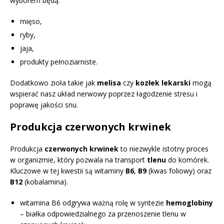
wyborem będą:
mięso,
ryby,
jaja,
produkty pełnoziarniste.
Dodatkowo zioła takie jak
melisa
czy
kozłek lekarski
mogą
wspierać nasz układ nerwowy poprzez łagodzenie stresu i
poprawę jakości snu.
Produkcja czerwonych krwinek
Produkcja
czerwonych krwinek
to niezwykle istotny proces
w organizmie, który pozwala na transport
tlenu
do komórek.
Kluczowe w tej kwestii są witaminy
B6
,
B9
(kwas foliowy) oraz
B12
(kobalamina).
witamina B6 odgrywa ważną rolę w syntezie
hemoglobiny
– białka odpowiedzialnego za przenoszenie tlenu w