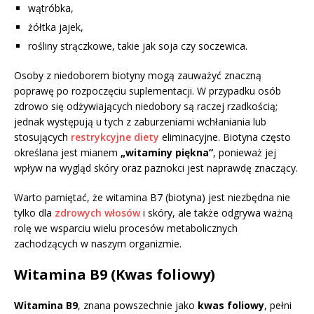
wątróbka,
żółtka jajek,
rośliny strączkowe, takie jak soja czy soczewica.
Osoby z niedoborem biotyny mogą zauważyć znaczną
poprawę po rozpoczęciu suplementacji. W przypadku osób
zdrowo się odżywiających niedobory są raczej rzadkością;
jednak występują u tych z zaburzeniami wchłaniania lub
stosujących
restrykcyjne diety
eliminacyjne. Biotyna często
określana jest mianem
„witaminy piękna”
, ponieważ jej
wpływ na wygląd skóry oraz paznokci jest naprawdę znaczący.
Warto pamiętać, że witamina B7 (biotyna) jest niezbędna nie
tylko dla
zdrowych włosów
i skóry, ale także odgrywa ważną
rolę we wsparciu wielu procesów metabolicznych
zachodzących w naszym organizmie.
Witamina B9 (Kwas foliowy)
Witamina B9
, znana powszechnie jako
kwas foliowy
, pełni