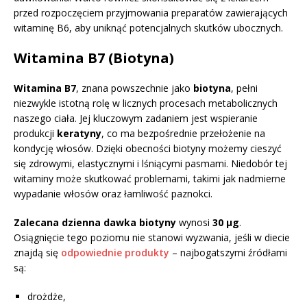
przed rozpoczęciem przyjmowania preparatów zawierających
witaminę B6, aby uniknąć potencjalnych skutków ubocznych.
Witamina B7 (Biotyna)
Witamina B7
, znana powszechnie jako
biotyna
, pełni
niezwykle istotną rolę w licznych procesach metabolicznych
naszego ciała. Jej kluczowym zadaniem jest wspieranie
produkcji
keratyny
, co ma bezpośrednie przełożenie na
kondycję włosów. Dzięki obecności biotyny możemy cieszyć
się zdrowymi, elastycznymi i lśniącymi pasmami. Niedobór tej
witaminy może skutkować problemami, takimi jak nadmierne
wypadanie włosów oraz łamliwość paznokci.
Zalecana dzienna dawka biotyny
wynosi
30 µg
.
Osiągnięcie tego poziomu nie stanowi wyzwania, jeśli w diecie
znajdą się
odpowiednie produkty
– najbogatszymi źródłami
są:
drożdże,