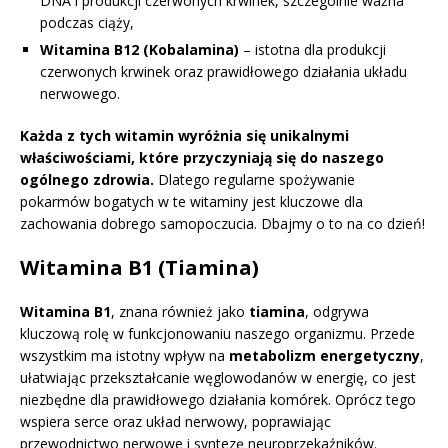
DNA i produkcji czerwonych krwinek, szczególnie ważna
podczas ciąży,
Witamina B12 (Kobalamina)
– istotna dla produkcji
czerwonych krwinek oraz prawidłowego działania układu
nerwowego.
Każda z tych witamin wyróżnia się unikalnymi
właściwościami, które przyczyniają się do naszego
ogólnego zdrowia.
Dlatego regularne spożywanie
pokarmów bogatych w te witaminy jest kluczowe dla
zachowania dobrego samopoczucia. Dbajmy o to na co dzień!
Witamina B1 (Tiamina)
Witamina B1
, znana również jako
tiamina
, odgrywa
kluczową rolę w funkcjonowaniu naszego organizmu. Przede
wszystkim ma istotny wpływ na
metabolizm energetyczny
,
ułatwiając przekształcanie węglowodanów w energię, co jest
niezbędne dla prawidłowego działania komórek. Oprócz tego
wspiera serce oraz układ nerwowy, poprawiając
przewodnictwo nerwowe i syntezę neuroprzekaźników.