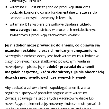
czerwonych krwinek,
witamina B9 jest niezbędna do produkcji
DNA
oraz
podziału komórek, co ma fundamentalne znaczenie dla
tworzenia nowych czerwonych krwinek,
witamina B12 wspiera prawidłowe działanie
układu
nerwowego
i uczestniczy w procesach metabolicznych
związanych z produkcją czerwonych krwinek.
Jej niedobór może prowadzić do anemii, co objawia się
uczuciem osłabienia oraz chronicznym zmęczeniem.
Szczególnie niebezpieczny jest brak witaminy B9 u kobiet w
ciąży, ponieważ może skutkować poważnymi wadami
rozwojowymi płodu.
Jej niedobór prowadzi do anemii
megaloblastycznej, która charakteryzuje się obecnością
dużych i nieprawidłowych czerwonych krwinek.
Aby zadbać o zdrowie krwi i zapobiegać anemii, warto
regularnie spożywać produkty bogate w te witaminy.
Zwracając uwagę na źródła tych składników w diecie lub
rozważając suplementację, możemy skutecznie utrzymać ich
właściwy poziom nawet przy współczesnym stylu życia.