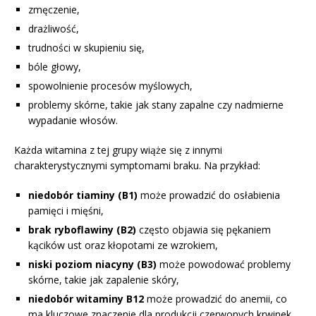
zmęczenie,
drażliwość,
trudności w skupieniu się,
bóle głowy,
spowolnienie procesów myślowych,
problemy skórne, takie jak stany zapalne czy nadmierne
wypadanie włosów.
Każda witamina z tej grupy wiąże się z innymi
charakterystycznymi symptomami braku. Na przykład:
niedobór tiaminy (B1)
może prowadzić do osłabienia
pamięci i mięśni,
brak ryboflawiny (B2)
często objawia się pękaniem
kącików ust oraz kłopotami ze wzrokiem,
niski poziom niacyny (B3)
może powodować problemy
skórne, takie jak zapalenie skóry,
niedobór witaminy B12
może prowadzić do anemii, co
ma kluczowe znaczenie dla produkcji czerwonych krwinek,