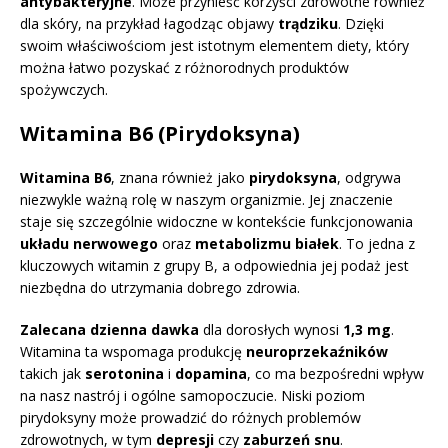
antybakteryjne
. Może przynieść korzyści zdrowotne również
dla skóry, na przykład łagodząc objawy
trądziku
. Dzięki
swoim właściwościom jest istotnym elementem diety, który
można łatwo pozyskać z różnorodnych produktów
spożywczych.
Witamina B6 (Pirydoksyna)
Witamina B6
, znana również jako
pirydoksyna
, odgrywa
niezwykle ważną rolę w naszym organizmie. Jej znaczenie
staje się szczególnie widoczne w kontekście funkcjonowania
układu nerwowego
oraz
metabolizmu białek
. To jedna z
kluczowych witamin z grupy B, a odpowiednia jej podaż jest
niezbędna do utrzymania dobrego zdrowia.
Zalecana dzienna dawka
dla dorosłych wynosi
1,3 mg
.
Witamina ta wspomaga produkcję
neuroprzekaźników
takich jak
serotonina
i
dopamina
, co ma bezpośredni wpływ
na nasz nastrój i ogólne samopoczucie. Niski poziom
pirydoksyny może prowadzić do różnych problemów
zdrowotnych, w tym
depresji
czy
zaburzeń snu
.