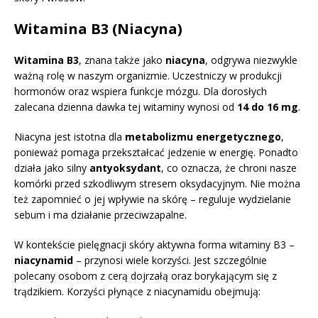
Witamina B3 (Niacyna)
Witamina B3
, znana także jako
niacyna
, odgrywa niezwykle
ważną rolę w naszym organizmie. Uczestniczy w produkcji
hormonów oraz wspiera funkcje mózgu. Dla dorosłych
zalecana dzienna dawka tej witaminy wynosi od
14 do 16 mg
.
Niacyna jest istotna dla
metabolizmu energetycznego
,
ponieważ pomaga przekształcać jedzenie w energię. Ponadto
działa jako silny
antyoksydant
, co oznacza, że chroni nasze
komórki przed szkodliwym stresem oksydacyjnym. Nie można
też zapomnieć o jej wpływie na skórę – reguluje wydzielanie
sebum i ma działanie przeciwzapalne.
W kontekście pielęgnacji skóry aktywna forma witaminy B3 –
niacynamid
– przynosi wiele korzyści. Jest szczególnie
polecany osobom z cerą dojrzałą oraz borykającym się z
trądzikiem. Korzyści płynące z niacynamidu obejmują: