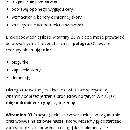
rozjaśnianie przebarwień,
poprawę ogólnego wyglądu cery,
wzmacnianie bariery ochronnej skóry,
zmniejszenie widoczności zmarszczek.
Brak odpowiedniej ilości witaminy B3 w diecie może prowadzić
do poważnych schorzeń, takich jak
pelagra
. Objawy tej
choroby obejmują m.in.:
biegunkę,
zapalenie skóry,
demencję.
Dlatego tak ważne jest dbanie o właściwe spożycie tej
witaminy poprzez jedzenie produktów bogatych w nią, jak
mięso drobiowe
,
ryby
czy
orzechy
.
Witamina B3
(niacyna) pełni kluczowe funkcje w organizmie
oraz wpływa na zdrowie naszej skóry. Możemy ją dostarczać
zarówno przez odpowiednią dietę, jak i suplementację.