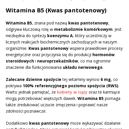
Witamina B5 (Kwas pantotenowy)
Witamina B5
, znana pod nazwą
kwas pantotenowy
,
odgrywa kluczową rolę w
metabolizmie komórkowym
. Jest
niezbędna do syntezy
koenzymu A
, który uczestniczy w
licznych reakcjach biochemicznych zachodzących w naszym
organizmie.
Kwas pantotenowy
wspiera prawidłowe procesy
energetyczne oraz przyczynia się do produkcji
hormonów
steroidowych
i
neuroprzekaźników
, co ma ogromne
znaczenie dla funkcjonowania
układu nerwowego
.
Zalecane dzienne spożycie
tej witaminy wynosi
6 mg
, co
pokrywa
100% referencyjnego poziomu spożycia (RWS)
.
Warto jednak pamiętać, że
kobiety w ciąży
oraz te karmiące
mogą potrzebować większych dawek.
Witamina B5
pomaga
także zredukować uczucie zmęczenia i poprawić nasze
zdolności poznawcze.
Dodatkowo
kwas pantotenowy
może wykazywać działanie