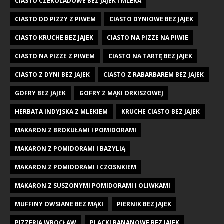
CIASTO CZEKOLADOWE BEZ JAJEK I MLEKA
CIASTO DO PIZZY Z PIWEM
CIASTO DYNIOWE BEZ JAJEK
CIASTO KRUCHE BEZ JAJEK
CIASTO NA PIZZE NA PIWIE
CIASTO NA PIZZE Z PIWEM
CIASTO NA TARTĘ BEZ JAJEK
CIASTO Z DYNI BEZ JAJEK
CIASTO Z RABARBAREM BEZ JAJEK
GOFRY BEZ JAJEK
GOFRY Z MĄKI ORKISZOWEJ
HERBATA INDYJSKA Z MLEKIEM
KRUCHE CIASTO BEZ JAJEK
MAKARON Z BROKUŁAMI I POMIDORAMI
MAKARON Z POMIDORAMI I BAZYLIĄ
MAKARON Z POMIDORAMI I CZOSNKIEM
MAKARON Z SUSZONYMI POMIDORAMI I OLIWKAMI
MUFFINY OWSIANE BEZ MĄKI
PIERNIK BEZ JAJEK
PIZZERIA WROCŁAW
PLACKI BANANOWE BEZ JAJEK